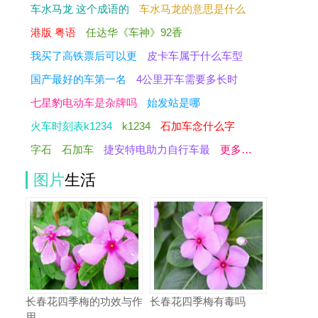
车水马龙 这个成语的
车水马龙的意思是什么
港版 粤语
任达华《车神》92香
我买了高铁票后可以更
皮卡车属于什么车型
国产最好的车第一名
4公里开车需要多长时
七星豹电动车是杂牌吗
始发站是哪
火车时刻表k1234
k1234
石加车念什么字
字石
石加车
捷安特电助力自行车最
更多…
图片
生活
长春花四季梅的功效与作
长春花四季梅有毒吗
用