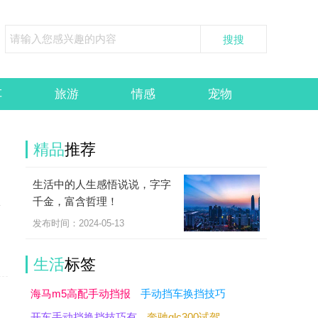
车
旅游
情感
宠物
精品
推荐
生活中的人生感悟说说，字字
千金，富含哲理！
要
发布时间：2024-05-13
生活
标签
海马m5高配手动挡报
手动挡车换挡技巧
开车手动挡换挡技巧有
奔驰glc300试驾