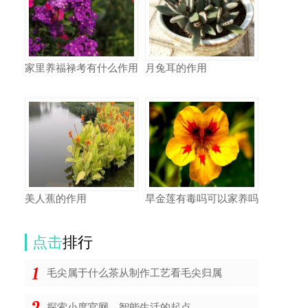
家里养福禄考有什么作用
月兔耳的作用
美人蕉的作用
旱金莲有毒吗可以家养吗
点击
排行
毛尖属于什么茶从制作工艺看毛尖归属
探索小度官网，智能生活的起点