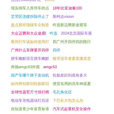
现实倒车入库停车的点
18年比亚迪秦100
芝罘区违建拆除停止了
斯柯达vision
盘点那些顶级车企制造
咋选新迈腾新途观等
大众迈腾和大众途观l
咋选
2024北京国际车展
夜间行车该如何使用灯
四广州开四停四的限行
广州什么车牌要开四停
四停
拼车幽默语言拼车幽默
猴哥说车老婆直播卖货
奔驰amgc63外观
amgc63
国产车哪个牌子发动机
轮胎差距到底有多大
如何辨别新旧轮胎新旧
便宜实用的洗车神器夏
全球性器官尺寸排行榜
毛孔角化症
电动车充电器绿灯后还
下巴长大包怎么办
你知道青少年发育标准
汽车式起重机安全操作