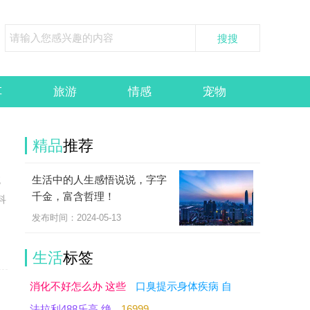
车
旅游
情感
宠物
精品
推荐
生活中的人生感悟说说，字字
统
千金，富含哲理！
科
发布时间：2024-05-13
生活
标签
消化不好怎么办 这些
口臭提示身体疾病 自
法拉利488乐高 绝
16999