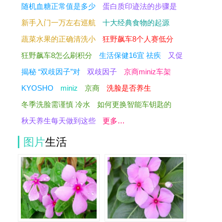
随机血糖正常值是多少
蛋白质印迹法的步骤是
新手入门一万左右巡航
十大经典食物的起源
蔬菜水果的正确清洗小
狂野飙车8个人赛低分
狂野飙车8怎么刷积分
生活保健16宜 祛疾
又促
揭秘 “双歧因子”对
双歧因子
京商miniz车架
KYOSHO
miniz
京商
洗脸是否养生
冬季洗脸需谨慎 冷水
如何更换智能车钥匙的
秋天养生每天做到这些
更多…
图片
生活