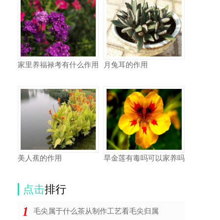
家里养福禄考有什么作用
月兔耳的作用
美人蕉的作用
旱金莲有毒吗可以家养吗
点击
排行
毛尖属于什么茶从制作工艺看毛尖归属