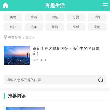
有趣生活
美食
生活
职场
母婴
时尚
科技
汽车
旅游
情感
宠物
当前位置：
首页
>
番茄土豆火腿肠焖饭（我心中的冬日限
定）
2025-4-11
推荐阅读