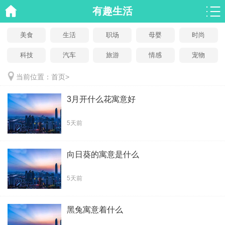
有趣生活
美食
生活
职场
母婴
时尚
科技
汽车
旅游
情感
宠物
当前位置：
首页
>
3月开什么花寓意好
5天前
向日葵的寓意是什么
5天前
黑兔寓意着什么