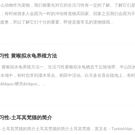
什么动物作为宠物，我们都要先对它的生活习性有一定的了解。了解它们
础，有时候很多人会因为一时的冲动将宠物买回家。回家之后我们会因为
疲惫，所以了解它们十分的重要。即使是最常见的宠物猫我...
习性 黄喉拟水龟养殖方法
 黄喉拟水龟养殖方法一、生活习性黄喉拟水龟栖息于丘陵地带、半山区
的水域中，有时也常到灌木草丛、稻田中活动。白天多在喜在陆地上，有
uo;晒壳&rdquo;。...
习性-土耳其梵猫的简介
土耳其梵猫的简介土耳其梵猫的简介土耳其梵猫，英文名：TurkishVan