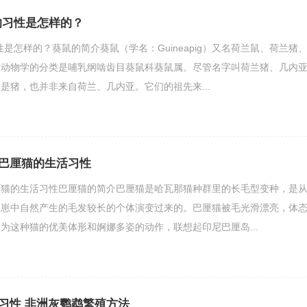
的习性是怎样的？
是怎样的？葵鼠的简介葵鼠（学名：Guineapig）又名荷兰鼠、荷兰猪
在动物学的分类是哺乳纲啮齿目葵鼠科葵鼠属。尽管名字叫荷兰猪、几内
是猪，也并非来自荷兰、几内亚。它们的祖先来...
巴厘猫的生活习性
厘猫的生活习性巴厘猫的简介巴厘猫是哈瓦那猫种群里的长毛型变种，是
幼崽中自然产生的毛发较长的个体演变过来的。巴厘猫被毛光滑漂亮，体
为这种猫的优美体形和婀娜多姿的动作，联想起印尼巴厘岛...
习性 非洲灰鹦鹉繁殖方法