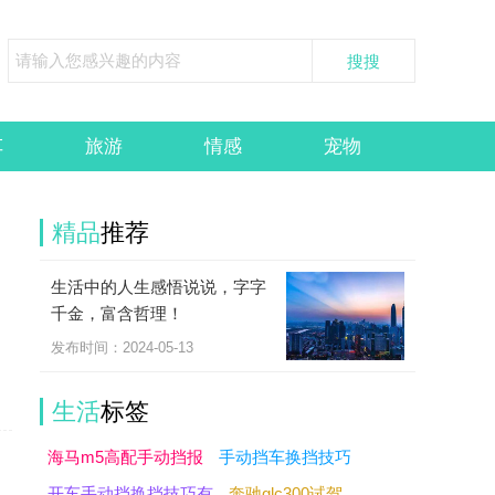
车
旅游
情感
宠物
精品
推荐
生活中的人生感悟说说，字字
，
千金，富含哲理！
发布时间：2024-05-13
生活
标签
海马m5高配手动挡报
手动挡车换挡技巧
开车手动挡换挡技巧有
奔驰glc300试驾