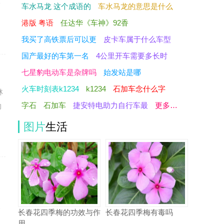
身
车水马龙 这个成语的
车水马龙的意思是什么
港版 粤语
任达华《车神》92香
我买了高铁票后可以更
皮卡车属于什么车型
国产最好的车第一名
4公里开车需要多长时
七星豹电动车是杂牌吗
始发站是哪
火车时刻表k1234
k1234
石加车念什么字
林
字石
石加车
捷安特电助力自行车最
更多…
的
图片
生活
回
合
长春花四季梅的功效与作
长春花四季梅有毒吗
用