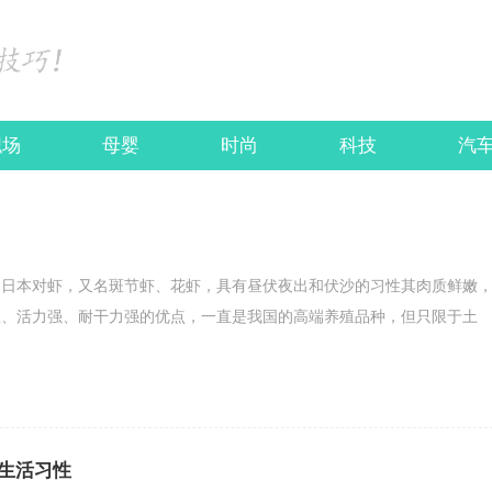
职场
母婴
时尚
科技
汽
名日本对虾，又名斑节虾、花虾，具有昼伏夜出和伏沙的习性其肉质鲜嫩
温、活力强、耐干力强的优点，一直是我国的高端养殖品种，但只限于土
生活习性