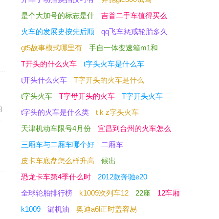
是
是个大加号的标志是什
吉普二手车值得买么
不
火车的发展史按先后顺
qq飞车惩戒轮胎多久
gt5故事模式哪里有
手自一体变速箱m1和
T开头的什么火车
t字头火车是什么车
t开头什么火车
T字开头的火车是什么
t字头火车
T字母开头的火车
T字开头火车
的
t字头的火车是什么类
t k z字头火车
时
天津机动车限号4月份
宜昌到台州的火车怎么
三厢车与二厢车哪个好
二厢车
皮卡车底盘怎么样升高
候出
恐龙卡车第4季什么时
2012款奔驰e20
全球轮胎排行榜
k1009次列车12
22座
12车厢
，
k1009
漏机油
奥迪a6l正时盖容易