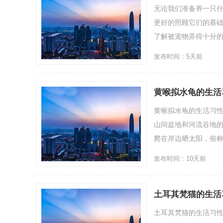
无论我们准备养一只
更好的照顾它们的基
了解被宠物弄得十分的
发布时间：5天前
黄喉拟水龟的生活
黄喉拟水龟的生活习性
山间盆地和河流谷地
爬在岸边晒太阳，俗称&ldq
发布时间：10天前
土耳其梵猫的生活
土耳其梵猫的生活习性-