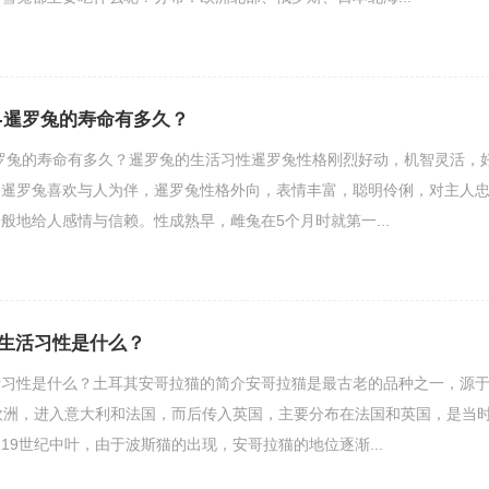
-暹罗兔的寿命有多久？
罗兔的寿命有多久？暹罗兔的生活习性暹罗兔性格刚烈好动，机智灵活，
。暹罗兔喜欢与人为伴，暹罗兔性格外向，表情丰富，聪明伶俐，对主人
般地给人感情与信赖。性成熟早，雌兔在5个月时就第一...
生活习性是什么？
活习性是什么？土耳其安哥拉猫的简介安哥拉猫是最古老的品种之一，源
欧洲，进入意大利和法国，而后传入英国，主要分布在法国和英国，是当
19世纪中叶，由于波斯猫的出现，安哥拉猫的地位逐渐...