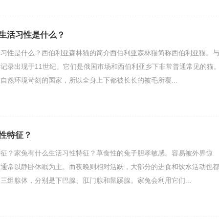
生活习性是什么？
活习性是什么？西伯利亚森林猫的简介西伯利亚森林猫简称西伯利亚猫。
记录出现于11世纪。它们是俄国市场和西伯利亚乡下非常普通常见的猫
自然环境苛刻的国家，所以全身上下都被长长的被毛所覆...
性特征？
特征？家兔有什么生活习性特征？草食性的兔子胆孝敏感。容易被外界惊
，通常以静卧休眠为主。而夜晚则相对活跃，大部分的进食和饮水活动也
三组腺体，分别是下巴腺、肛门腺和鼠蹊腺。家兔会利用它们...