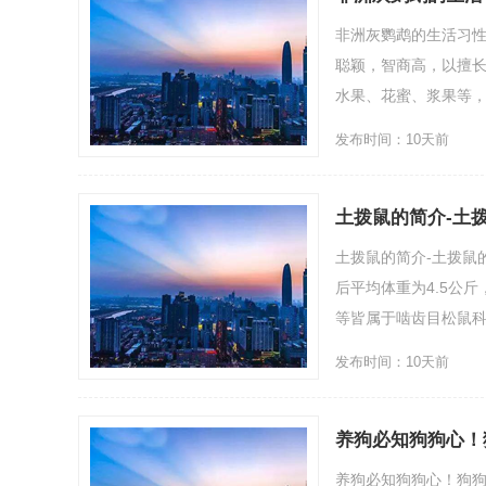
非洲灰鹦鹉的生活习性
聪颖，智商高，以擅
水果、花蜜、浆果等，
发布时间：10天前
土拨鼠的简介-土
土拨鼠的简介-土拨鼠的
后平均体重为4.5公
等皆属于啮齿目松鼠科
发布时间：10天前
养狗必知狗狗心！
养狗必知狗狗心！狗