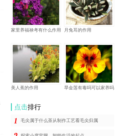
家里养福禄考有什么作用
月兔耳的作用
与
。
美人蕉的作用
旱金莲有毒吗可以家养吗
都
点击
排行
毛尖属于什么茶从制作工艺看毛尖归属
探索小度官网，智能生活的起点