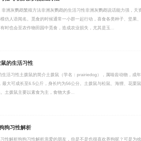
 非洲灰鹦鹉繁殖方法非洲灰鹦鹉的生活习性非洲灰鹦鹉说话能力强，天
长模仿人语闻名。觅食的时候通常一小群一起行动，喜食各类种子、坚果
有时也会至农作物田园中觅食，造成农业损失，尤其是玉...
拨鼠的生活习性
生活习性土拨鼠的简介土拨鼠（学名：prairiedog），属啮齿动物，成年
斤，最大可成长至6.5公斤，身长约为56公分。土拨鼠与松鼠、海狸、花栗
。土拨鼠主要以素食为主，食物大多...
狗狗习性解析
狗习性解析狗狗习性解析亲爱的朋友，你是不是也很喜欢养狗呢？可是为