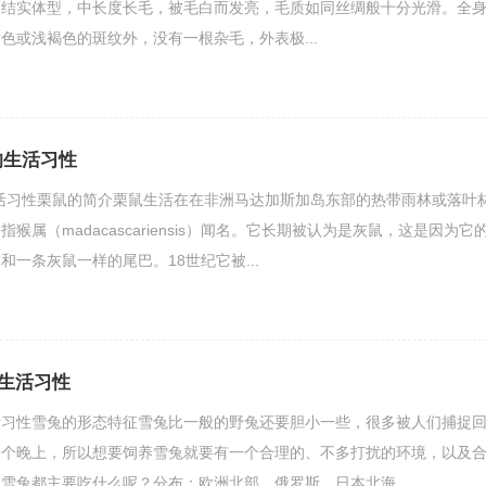
而结实体型，中长度长毛，被毛白而发亮，毛质如同丝绸般十分光滑。全
色或浅褐色的斑纹外，没有一根杂毛，外表极...
的生活习性
活习性栗鼠的简介栗鼠生活在在非洲马达加斯加岛东部的热带雨林或落叶
猴属（madacascariensis）闻名。它长期被认为是灰鼠，这是因为它
一条灰鼠一样的尾巴。18世纪它被...
生活习性
活习性雪兔的形态特征雪兔比一般的野兔还要胆小一些，很多被人们捕捉
一个晚上，所以想要饲养雪兔就要有一个合理的、不多打扰的环境，以及
雪兔都主要吃什么呢？分布：欧洲北部、俄罗斯、日本北海...