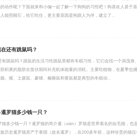
怪的动作呢？下面就来和小编一起了解一下狗狗的习性吧！狗喜欢人甚于
人能照顾它，给它吃住，更主要原因是狗跟人为伴，建立了...
现在还有跳鼠吗？
还有跳鼠吗？跳鼠的生活习性跳鼠类都有冬眠习性，它们会找一个洞茂身
尾部积累的脂肪在蛰伏期间补充机体能量的消耗。主要吃植物，在夏季也
腺。獾、土拨鼠、豪猪、榛睡鼠和黄鼠都是典型的冬眠动...
-暹罗猫多少钱一只？
罗猫多少钱一只？暹罗猫的简介暹（xiān）罗猫是世界着名的短毛猫，也
族历史暹罗猫原产于泰国（故名暹罗），在200多年前，这种珍贵的猫仅