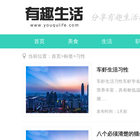
首页
美食
生活
娱乐
民俗
当前位置：
首页
>
标签
>
习性
车虾生活习性
车虾生活习性车虾学
营养丰富，具有耐低
塘.....
发布时间：1天前
八个必须清楚的猫