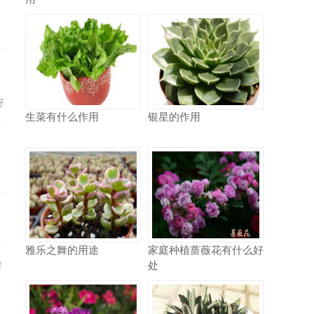
好
生菜有什么作用
银星的作用
忠
于
雅乐之舞的用途
家庭种植蔷薇花有什么好
处
时