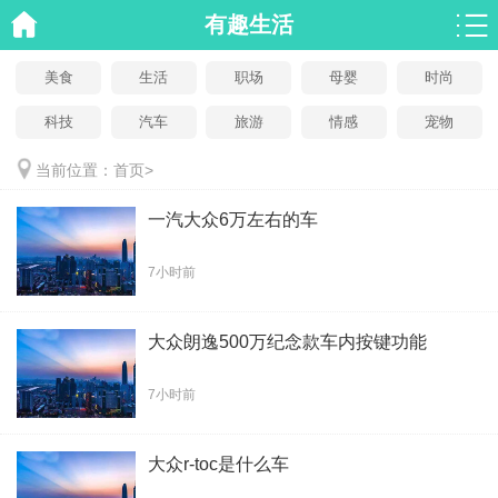
有趣生活
美食
生活
职场
母婴
时尚
科技
汽车
旅游
情感
宠物
当前位置：
首页
>
一汽大众6万左右的车
7小时前
大众朗逸500万纪念款车内按键功能
7小时前
大众r-toc是什么车