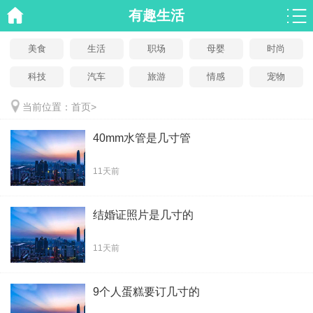
有趣生活
美食
生活
职场
母婴
时尚
科技
汽车
旅游
情感
宠物
当前位置：
首页
>
40mm水管是几寸管
11天前
结婚证照片是几寸的
11天前
9个人蛋糕要订几寸的