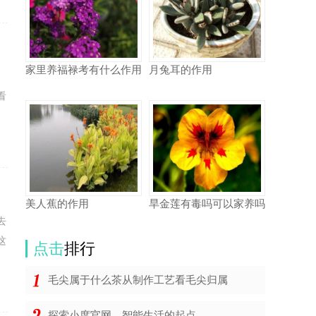
家里养福禄考有什么作用
月兔耳的作用
看
美人蕉的作用
旱金莲有毒吗可以家养吗
去
这
点击
排行
毛尖属于什么茶从制作工艺看毛尖归属
探索小度官网，智能生活的起点