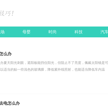
职场
母婴
时尚
科技
汽
怎么办
么办夏天阳光刺眼，遮阳板能挡住阳光，但阻止不了亮度，佩戴太阳镜是
可以适当的贴一些浅色的玻璃膜，降低紫外线照射，也能适当降低车内温
去电怎么办