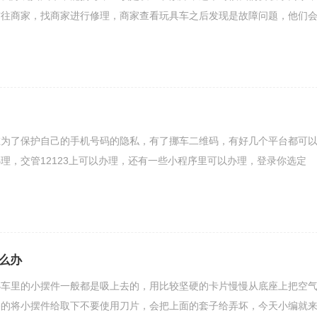
前往商家，找商家进行修理，商家查看玩具车之后发现是故障问题，他们
在为了保护自己的手机号码的隐私，有了挪车二维码，有好几个平台都可
理，交管12123上可以办理，还有一些小程序里可以办理，登录你选定
么办
办车里的小摆件一般都是吸上去的，用比较坚硬的卡片慢慢从底座上把空
松的将小摆件给取下不要使用刀片，会把上面的套子给弄坏，今天小编就