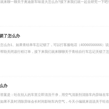
就来聊一聊关于奥迪新车味道大怎么办?接下来我们就一起去研究一下吧!
锁了怎么办
么办1、如果青桔单车忘记锁了，可以打客服电话（40066566666）说
台帮助关闭该行程订单，接下来我们就来聊聊关于青桔自行车忘记关锁了
么办
办答案是：吐在别人的车里立即清洗干净，用空气清新剂清除车内异味在
，如果不及时消除异味会长时间影响车内空气，今天小编就来说说关于吐