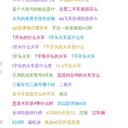
就
是个大加号的标志是什
吉普二手车值得买么
火车的发展史按先后顺
qq飞车惩戒轮胎多久
gt5故事模式哪里有
手自一体变速箱m1和
T开头的什么火车
t字头火车是什么车
t开头什么火车
T字开头的火车是什么
t字头火车
T字母开头的火车
T字开头火车
你
t字头的火车是什么类
t k z字头火车
起
天津机动车限号4月份
宜昌到台州的火车怎么
三厢车与二厢车哪个好
二厢车
皮卡车底盘怎么样升高
候出
恐龙卡车第4季什么时
2012款奔驰e20
全球轮胎排行榜
k1009次列车12
22座
12车厢
辅
k1009
漏机油
奥迪a6l正时盖容易