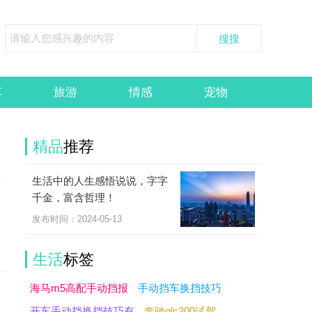
车
旅游
情感
宠物
精品
推荐
生活中的人生感悟说说，字字
可
千金，富含哲理！
发布时间：2024-05-13
生活
标签
海马m5高配手动挡报
手动挡车换挡技巧
开车手动挡换挡技巧有
奔驰glc300试驾