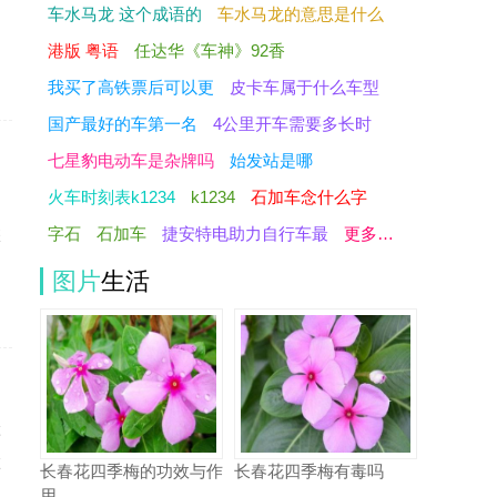
车水马龙 这个成语的
车水马龙的意思是什么
港版 粤语
任达华《车神》92香
我买了高铁票后可以更
皮卡车属于什么车型
国产最好的车第一名
4公里开车需要多长时
七星豹电动车是杂牌吗
始发站是哪
火车时刻表k1234
k1234
石加车念什么字
字石
石加车
捷安特电助力自行车最
更多…
怎
图片
生活
车
在
长春花四季梅的功效与作
长春花四季梅有毒吗
用