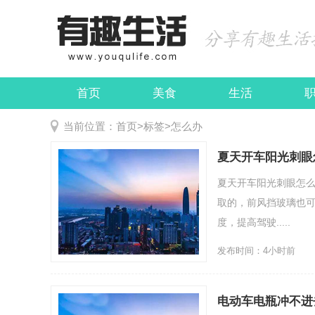
首页
美食
生活
娱乐
民俗
当前位置：
首页
>
标签
>
怎么办
夏天开车阳光刺眼
夏天开车阳光刺眼怎
取的，前风挡玻璃也
度，提高驾驶.....
发布时间：4小时前
电动车电瓶冲不进