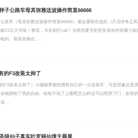
样子公路车母其弥雅这波操作简直66666
公路车（母其弥雅这波操作简直66666）最近露珠在追的《天泪传奇之凤
破21亿大关啦！赛高，为全剧打call！当然也要为坠坠坠喜欢的弥雅小姐
到。母其弥雅在.....
有的F3改装太帅了
有的F3改装太帅了）小编做梦都想拥有自己的一台改装车，可是想象总是
的金钱限制了我的自由。哈哈不说了上图吧怎么样还可以吧剪刀门，改装
....
圣级仙子真实叶罗丽仙境主题展