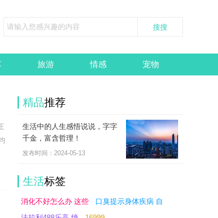
车
旅游
情感
宠物
精品
推荐
生活中的人生感悟说说，字字
正
千金，富含哲理！
均
发布时间：2024-05-13
生活
标签
消化不好怎么办 这些
口臭提示身体疾病 自
法拉利488乐高 绝
16999