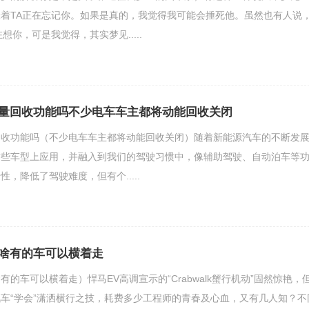
着TA正在忘记你。如果是真的，我觉得我可能会捶死他。虽然也有人说
想你，可是我觉得，其实梦见.....
量回收功能吗不少电车车主都将动能回收关闭
收功能吗（不少电车车主都将动能回收关闭）随着新能源汽车的不断发展
这些车型上应用，并融入到我们的驾驶习惯中，像辅助驾驶、自动泊车等
，降低了驾驶难度，但有个.....
啥有的车可以横着走
的车可以横着走）悍马EV高调宣示的“Crabwalk蟹行机动”固然惊艳，
车“学会”潇洒横行之技，耗费多少工程师的青春及心血，又有几人知？不