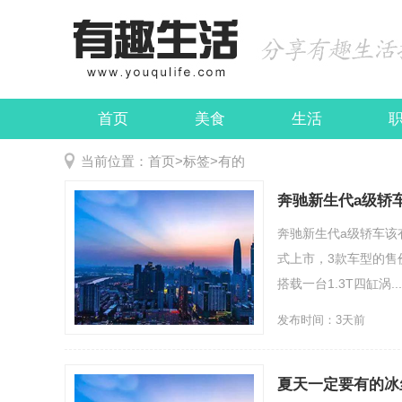
首页
美食
生活
娱乐
民俗
当前位置：
首页
>
标签
>
有的
奔驰新生代a级轿
奔驰新生代a级轿车该
式上市，3款车型的售价
搭载一台1.3T四缸涡....
发布时间：3天前
夏天一定要有的冰