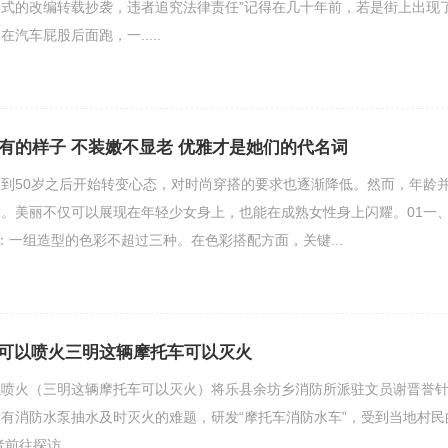
式的改编转载抄袭，违者追究法律责任”记得在几十年前，若是街上出现
汽车屁股后面跑，一.....
该有的样子 不装嫩不显老 优雅才是她们的代名词
到50岁之后开始转变心态，对时尚穿搭的要求也逐渐降低。然而，年龄
。美丽不仅可以展现在年轻少女身上，也能在成熟女性身上闪耀。01一
：一组造型的色彩不超过三种。在色彩搭配方面，关键...
可以喷火三明这辆摩托车可以灭火
以喷火（三明这辆摩托车可以灭火）将乐县余坊乡消防所派驻文员谢晋誉
有消防水泵抽水及时灭火的难题，研发“摩托车消防水车”，受到当地村民
往探访。.....