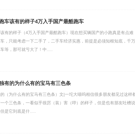
跑车该有的样子4万入手国产最酷跑车
该有的样子（4万入手国产最酷跑车）现在想买辆国产的小跑真是有点难
新车，只能考虑一下二手了，二手车经济实惠，前提是必须知根知底，千
等，那可就亏大了！中.....
独有的为什么有的宝马有三色条
的（为什么有的宝马有三色条）文|一坨大喵呜相信很多朋友都见过这样
有一个三色条，一看似乎很厉（装）害（哔）的样子，但是也有朋友吐槽
是它到底是什.....