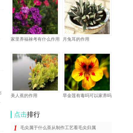
家里养福禄考有什么作用
月兔耳的作用
万
都
美人蕉的作用
旱金莲有毒吗可以家养吗
说
点击
排行
毛尖属于什么茶从制作工艺看毛尖归属