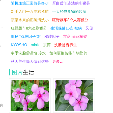
了
随机血糖正常值是多少
蛋白质印迹法的步骤是
新手入门一万左右巡航
十大经典食物的起源
蔬菜水果的正确清洗小
狂野飙车8个人赛低分
狂野飙车8怎么刷积分
生活保健16宜 祛疾
又促
揭秘 “双歧因子”对
双歧因子
京商miniz车架
KYOSHO
miniz
京商
洗脸是否养生
并
冬季洗脸需谨慎 冷水
如何更换智能车钥匙的
、
秋天养生每天做到这些
更多…
图片
生活
针
的