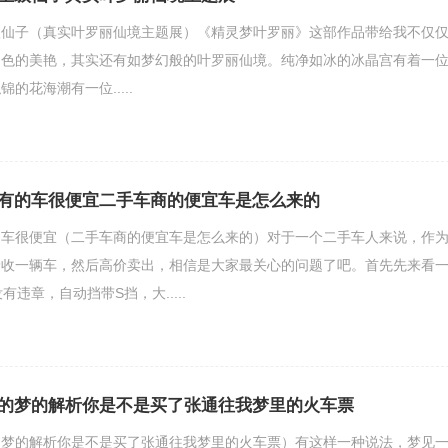
级仙子（真实叶罗丽仙境主题展）《精灵梦叶罗丽》这部作品带给我不仅
角色的美艳，其实还有如梦幻般的叶罗丽仙境。纯净如冰的冰晶宫有着一
的花海潮有一位.....
有的车很便宜二手车商的便宜车是怎么来的
的车很便宜（二手车商的便宜车是怎么来的）对于一个二手车人来说，作
价收一辆车，然后高价卖出，相信是大家最关心的问题了吧。首先先来看
有违章，自动挡带S挡，大.....
的梦的解析你是不是买了张通往我梦里的火车票
（梦的解析你是不是买了张通往我梦里的火车票）有这样一种说法，梦见