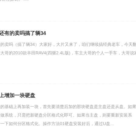
装还有的卖吗搞了辆34
还有的卖吗（搞了辆34）大家好，大片又来了，咱们继续搞经典老车，今天
哥的2010款丰田RAV4(四驱2.4L版)，车主大哥的个人一手车，大哥说
上增加一块硬盘
盘的基础上再加装一块，首先要清楚后加的那块硬盘是主盘还是从盘。如
再做系统，只需把新硬盘分区格式化即可。如果当主盘，则要重新安装系
一下如何分区格式化。操作方法01硬盘安装好后，通过U盘...