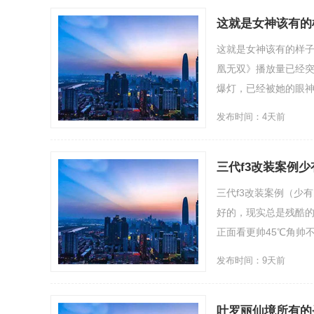
这就是女神该有的
这就是女神该有的样子
凰无双》播放量已经突
爆灯，已经被她的眼神电
发布时间：4天前
三代f3改装案例少
三代f3改装案例（少
好的，现实总是残酷
正面看更帅45℃角帅不这.
发布时间：9天前
叶罗丽仙境所有的