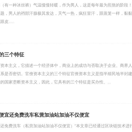
裤（有一种冰丝裤）气温慢慢转暖，作为男人，这是每年最为煎熬的阶段
问题，男人的裆部汗腺极其发达，天气一热，疯狂冒汗，跟蒸笼一样，黏
.....
的三个特征
带资本主义，它描述一个经济体中，商业上的成功与否取决于企业、商界
关系是否密切。官僚资本主义的三个特征官僚资本主义是指半殖民地半封
的国家垄断资本主义，因此，它具有的三个特征是买办性、...
便宜还免费洗车私营加油站加油不仅便宜
还免费洗车（私营加油站加油不仅便宜）“本文章已经通过区块链技术进