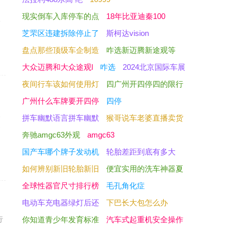
！
现实倒车入库停车的点
18年比亚迪秦100
黏
芝罘区违建拆除停止了
斯柯达vision
盘点那些顶级车企制造
咋选新迈腾新途观等
大众迈腾和大众途观l
咋选
2024北京国际车展
夜间行车该如何使用灯
四广州开四停四的限行
广州什么车牌要开四停
四停
人
拼车幽默语言拼车幽默
猴哥说车老婆直播卖货
建
奔驰amgc63外观
amgc63
国产车哪个牌子发动机
轮胎差距到底有多大
如何辨别新旧轮胎新旧
便宜实用的洗车神器夏
全球性器官尺寸排行榜
毛孔角化症
电动车充电器绿灯后还
下巴长大包怎么办
行
你知道青少年发育标准
汽车式起重机安全操作