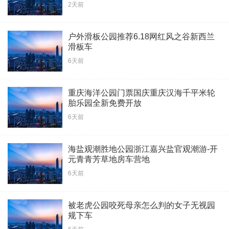
2天前
户外滑板公园推荐6.18网红风之谷新西兰
滑板车
6天前
重庆海洋公园门票国庆重庆汉海千平米轮
胎乐园全新免费开放
6天前
海盐观潮胜地公园浙江嘉兴盐官观潮游-开
元青青芳草地房车营地
6天前
被老虎公园咬死母亲怎么判的女子无视园
规下车