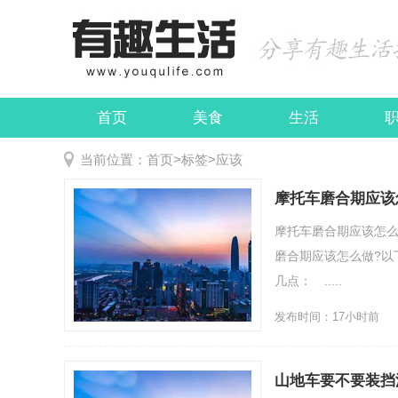
首页
美食
生活
娱乐
民俗
当前位置：
首页
>
标签
>
应该
摩托车磨合期应该
摩托车磨合期应该怎
磨合期应该怎么做?以
几点： .....
发布时间：17小时前
山地车要不要装挡