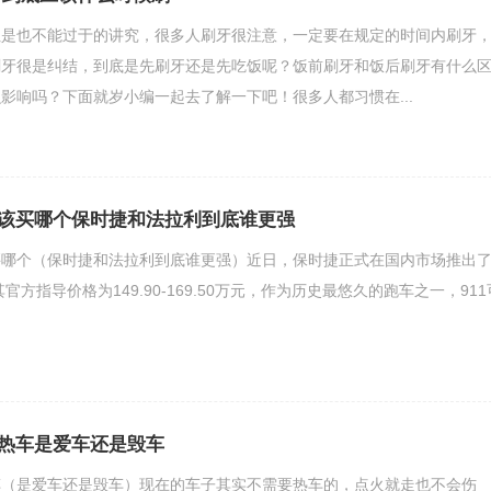
但是也不能过于的讲究，很多人刷牙很注意，一定要在规定的时间内刷牙
刷牙很是纠结，到底是先刷牙还是先吃饭呢？饭前刷牙和饭后刷牙有什么
影响吗？下面就岁小编一起去了解一下吧！很多人都习惯在...
该买哪个保时捷和法拉利到底谁更强
买哪个（保时捷和法拉利到底谁更强）近日，保时捷正式在国内市场推出
，其官方指导价格为149.90-169.50万元，作为历史最悠久的跑车之一，911
热车是爱车还是毁车
车（是爱车还是毁车）现在的车子其实不需要热车的，点火就走也不会伤