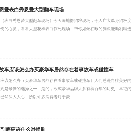
恩爱表白秀恩爱大型翻车现场
爱（表白秀恩爱大型翻车现场）今天遍地撒狗粮现场，令人广大单身狗极
受伤的心灵，看看大型花样表白作死现场，帮你如鲠在喉的狗粮能顺利咽
故车应该怎么办买豪华车居然存在着事故车或碰撞车
车应该怎么办（买豪华车居然存在着事故车或碰撞车）人们总是向往美好
型则是最佳的选择之一。是的，欧式豪华品牌大多有着百年的历史，卓绝
然深入人心，所以许多消费者对于豪.....
牙到底应该什么时候刷