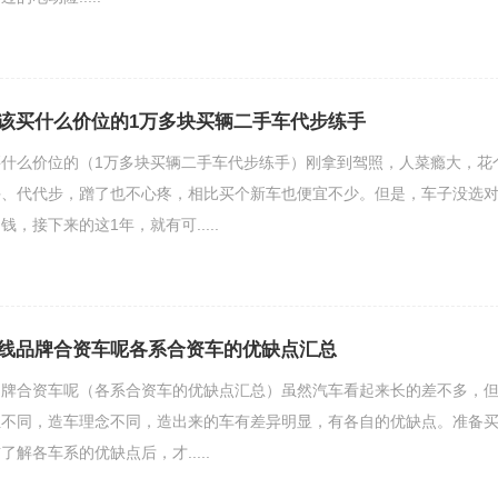
该买什么价位的1万多块买辆二手车代步练手
什么价位的（1万多块买辆二手车代步练手）刚拿到驾照，人菜瘾大，花
手、代代步，蹭了也不心疼，相比买个新车也便宜不少。但是，车子没选
，接下来的这1年，就有可.....
线品牌合资车呢各系合资车的优缺点汇总
品牌合资车呢（各系合资车的优缺点汇总）虽然汽车看起来长的差不多，
位不同，造车理念不同，造出来的车有差异明显，有各自的优缺点。准备
解各车系的优缺点后，才.....