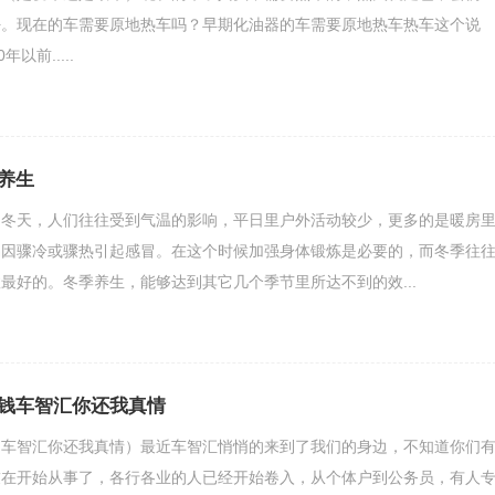
好。现在的车需要原地热车吗？早期化油器的车需要原地热车热车这个说
以前.....
养生
的冬天，人们往往受到气温的影响，平日里户外活动较少，更多的是暖房
易因骤冷或骤热引起感冒。在这个时候加强身体锻炼是必要的，而冬季往
最好的。冬季养生，能够达到其它几个季节里所达不到的效...
钱车智汇你还我真情
（车智汇你还我真情）最近车智汇悄悄的来到了我们的身边，不知道你们
友在开始从事了，各行各业的人已经开始卷入，从个体户到公务员，有人