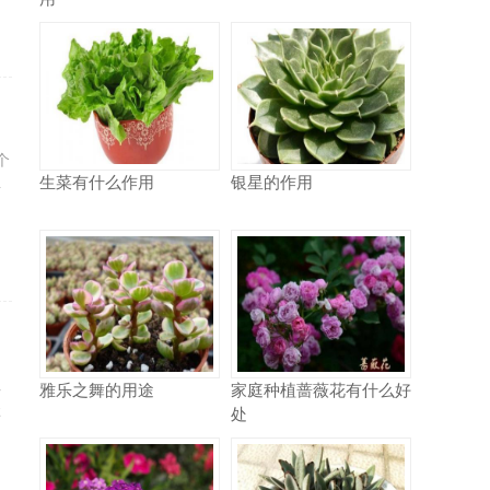
个
生菜有什么作用
银星的作用
对
但
雅乐之舞的用途
家庭种植蔷薇花有什么好
处
买