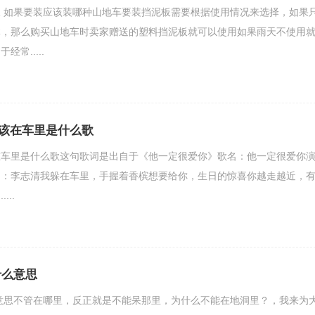
 如果要装应该装哪种山地车要装挡泥板需要根据使用情况来选择，如果
体，那么购买山地车时卖家赠送的塑料挡泥板就可以使用如果雨天不使用
常.....
该在车里是什么歌
在车里是什么歌这句歌词是出自于《他一定很爱你》歌名：他一定很爱你
曲：李志清我躲在车里，手握着香槟想要给你，生日的惊喜你越走越近，
..
什么意思
意思不管在哪里，反正就是不能呆那里，为什么不能在地洞里？，我来为