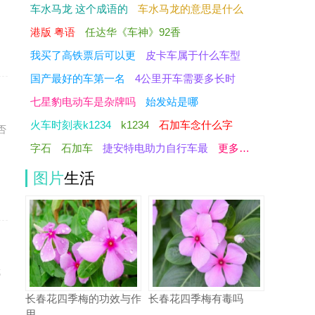
车水马龙 这个成语的
车水马龙的意思是什么
港版 粤语
任达华《车神》92香
我买了高铁票后可以更
皮卡车属于什么车型
国产最好的车第一名
4公里开车需要多长时
七星豹电动车是杂牌吗
始发站是哪
火车时刻表k1234
k1234
石加车念什么字
否
字石
石加车
捷安特电助力自行车最
更多…
图片
生活
哪
长春花四季梅的功效与作
长春花四季梅有毒吗
用