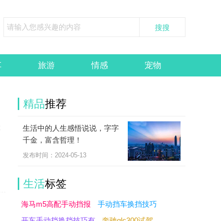
车
旅游
情感
宠物
精品
推荐
生活中的人生感悟说说，字字
车
千金，富含哲理！
发布时间：2024-05-13
生活
标签
海马m5高配手动挡报
手动挡车换挡技巧
开车手动挡换挡技巧有
奔驰glc300试驾