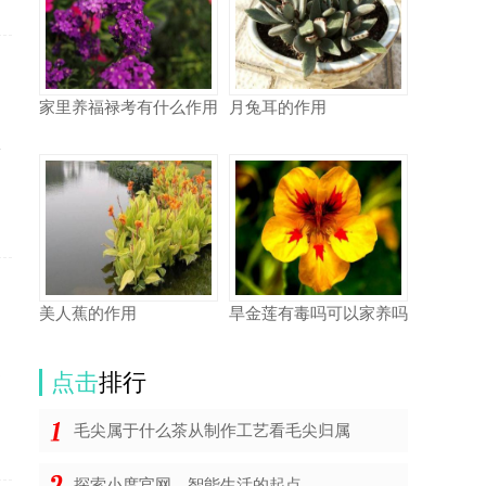
家里养福禄考有什么作用
月兔耳的作用
，
要
美人蕉的作用
旱金莲有毒吗可以家养吗
，
速
点击
排行
毛尖属于什么茶从制作工艺看毛尖归属
探索小度官网，智能生活的起点