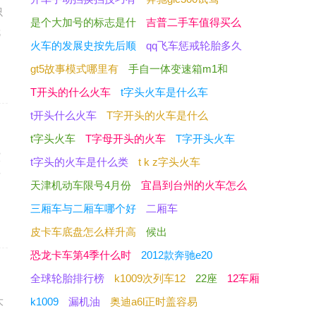
只
是个大加号的标志是什
吉普二手车值得买么
就
火车的发展史按先后顺
qq飞车惩戒轮胎多久
gt5故事模式哪里有
手自一体变速箱m1和
T开头的什么火车
t字头火车是什么车
t开头什么火车
T字开头的火车是什么
t字头火车
T字母开头的火车
T字开头火车
演
t字头的火车是什么类
t k z字头火车
有
天津机动车限号4月份
宜昌到台州的火车怎么
三厢车与二厢车哪个好
二厢车
皮卡车底盘怎么样升高
候出
恐龙卡车第4季什么时
2012款奔驰e20
全球轮胎排行榜
k1009次列车12
22座
12车厢
大
k1009
漏机油
奥迪a6l正时盖容易