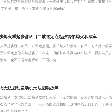
法再次启动故障解除故障现象：一辆长安福特福克斯2.0L轿车，该车行
速器，车主描述：车辆在熄火约20min后.....
步熄火重起步骤科目二坡道定点起步害怕熄火和溜车
熄火重起步骤（科目二坡道定点起步害怕熄火和溜车）科目二对大部分学
于坡道定点停车与起步了，在这一项的挂科率高达60%以上，很多学员
车，稍不注意全盘皆输，下面小编.....
火无法启动发动机无法启动故障
无法启动（发动机无法启动故障）先看一下点火线圈，首先弄明白这点火
什么线？拿个试灯先量一下点火线圈这几根线，这两根线是我们的一个供
电和搭铁呢？先.....