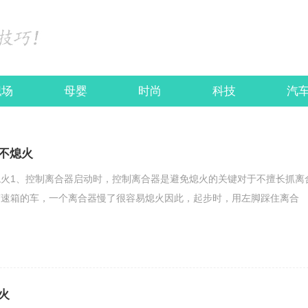
职场
母婴
时尚
科技
汽
不熄火
火1、控制离合器启动时，控制离合器是避免熄火的关键对于不擅长抓离
变速箱的车，一个离合器慢了很容易熄火因此，起步时，用左脚踩住离合
火