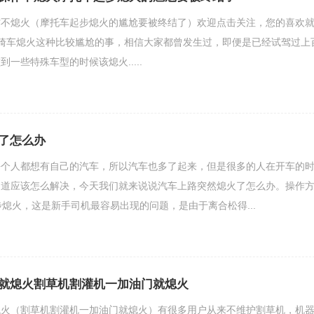
作不熄火（摩托车起步熄火的尴尬要被终结了）欢迎点击关注，您的喜欢
骑车熄火这种比较尴尬的事，相信大家都曾发生过，即便是已经试驾过上
一些特殊车型的时候该熄火.....
了怎么办
每个人都想有自己的汽车，所以汽车也多了起来，但是很多的人在开车的
知道应该怎么解决，今天我们就来说说汽车上路突然熄火了怎么办。操作
步熄火，这是新手司机最容易出现的问题，是由于离合松得...
就熄火割草机割灌机一加油门就熄火
熄火（割草机割灌机一加油门就熄火）有很多用户从来不维护割草机，机