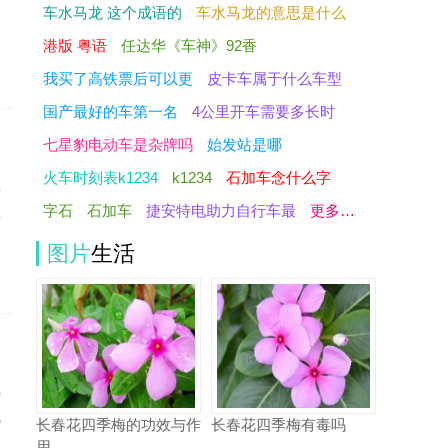
驶
车水马龙 这个成语的
车水马龙的意思是什么
港版 粤语
任达华《车神》92香
我买了高铁票后可以更
皮卡车属于什么车型
国产最好的车第一名
4公里开车需要多长时
七星豹电动车是杂牌吗
始发站是哪
火车时刻表k1234
k1234
石加车念什么字
员
字石
石加车
捷安特电助力自行车最
更多…
在
图片
生活
线
电
长春花四季梅的功效与作
长春花四季梅有毒吗
用