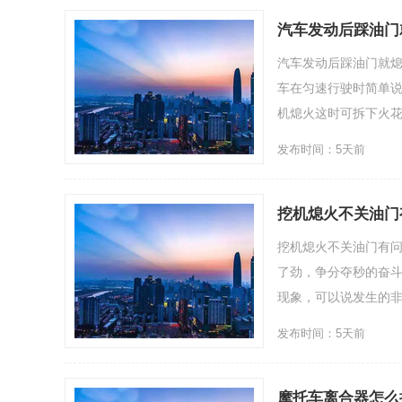
汽车发动后踩油门
汽车发动后踩油门就
车在匀速行驶时简单说
机熄火这时可拆下火花塞
发布时间：5天前
挖机熄火不关油门
挖机熄火不关油门有
了劲，争分夺秒的奋
现象，可以说发生的非常
发布时间：5天前
摩托车离合器怎么