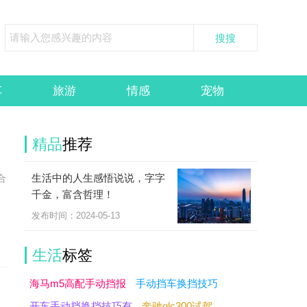
车
旅游
情感
宠物
精品
推荐
生活中的人生感悟说说，字字
合
千金，富含哲理！
发布时间：2024-05-13
生活
标签
海马m5高配手动挡报
手动挡车换挡技巧
开车手动挡换挡技巧有
奔驰glc300试驾