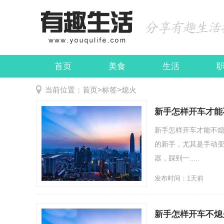
首页
美食
生活
娱乐
民俗
当前位置：
首页
>
标签
>
熄火
新手怎样开车才能
新手怎样开车才能不熄
的新手，尤其是手动
器，踩到一.....
发布时间：1天前
新手怎样开车不熄