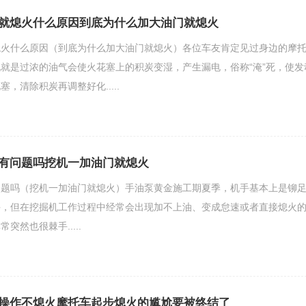
就熄火什么原因到底为什么加大油门就熄火
熄火什么原因（到底为什么加大油门就熄火）各位车友肯定见过身边的摩
就是过浓的油气会使火花塞上的积炭变湿，产生漏电，俗称“淹”死，使发
，清除积炭再调整好化.....
有问题吗挖机一加油门就熄火
问题吗（挖机一加油门就熄火）手油泵黄金施工期夏季，机手基本上是铆
斗，但在挖掘机工作过程中经常会出现加不上油、变成怠速或者直接熄火
突然也很棘手.....
操作不熄火摩托车起步熄火的尴尬要被终结了