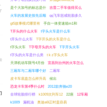
，
是个大加号的标志是什
吉普二手车值得买么
了
火车的发展史按先后顺
qq飞车惩戒轮胎多久
gt5故事模式哪里有
手自一体变速箱m1和
T开头的什么火车
t字头火车是什么车
t开头什么火车
T字开头的火车是什么
t字头火车
T字母开头的火车
T字开头火车
别
t字头的火车是什么类
t k z字头火车
松
天津机动车限号4月份
宜昌到台州的火车怎么
三厢车与二厢车哪个好
二厢车
皮卡车底盘怎么样升高
候出
恐龙卡车第4季什么时
2012款奔驰e20
门
全球轮胎排行榜
k1009次列车12
22座
12车厢
修
k1009
漏机油
奥迪a6l正时盖容易