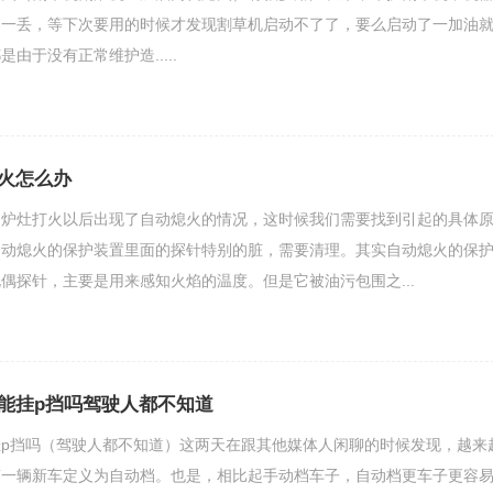
落一丢，等下次要用的时候才发现割草机启动不了了，要么启动了一加油
由于没有正常维护造.....
火怎么办
，炉灶打火以后出现了自动熄火的情况，这时候我们需要找到引起的具体
自动熄火的保护装置里面的探针特别的脏，需要清理。其实自动熄火的保
偶探针，主要是用来感知火焰的温度。但是它被油污包围之...
能挂p挡吗驾驶人都不知道
p挡吗（驾驶人都不知道）这两天在跟其他媒体人闲聊的时候发现，越来
第一辆新车定义为自动档。也是，相比起手动档车子，自动档更车子更容