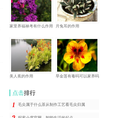
家里养福禄考有什么作用
月兔耳的作用
在
到
美人蕉的作用
旱金莲有毒吗可以家养吗
定
点击
排行
毛尖属于什么茶从制作工艺看毛尖归属
探索小度官网，智能生活的起点