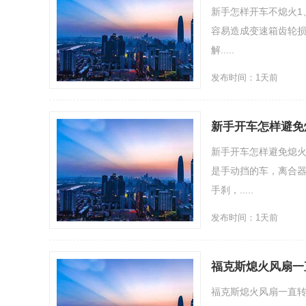
新手怎样开车不熄火1
容易造成变速箱齿轮损
解.....
发布时间：1天前
新手开车怎样避免
新手开车怎样避免熄
是手动挡的车，离合器
手刹，.....
发布时间：1天前
福克斯熄火风扇一
顶杯异
福克斯熄火风扇一直