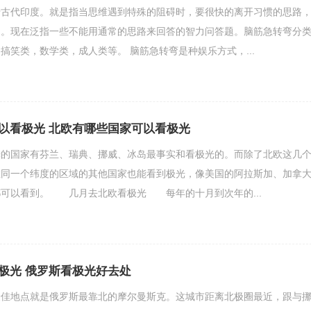
于古代印度。就是指当思维遇到特殊的阻碍时，要很快的离开习惯的思路
题。现在泛指一些不能用通常的思路来回答的智力问答题。脑筋急转弯分
搞笑类，数学类，成人类等。 脑筋急转弯是种娱乐方式，...
以看极光 北欧有哪些国家可以看极光
国家有芬兰、瑞典、挪威、冰岛最事实和看极光的。而除了北欧这几
在同一个纬度的区域的其他国家也能看到极光，像美国的阿拉斯加、加拿
都可以看到。 几月去北欧看极光 每年的十月到次年的...
极光 俄罗斯看极光好去处
地点就是俄罗斯最靠北的摩尔曼斯克。这城市距离北极圈最近，跟与