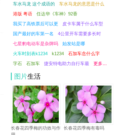
莫
车水马龙 这个成语的
车水马龙的意思是什么
港版 粤语
任达华《车神》92香
我买了高铁票后可以更
皮卡车属于什么车型
国产最好的车第一名
4公里开车需要多长时
七星豹电动车是杂牌吗
始发站是哪
火车时刻表k1234
k1234
石加车念什么字
字石
石加车
捷安特电助力自行车最
更多…
的
图片
生活
的
麻
长春花四季梅的功效与作
长春花四季梅有毒吗
用