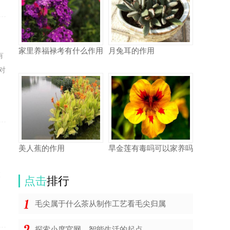
家里养福禄考有什么作用
月兔耳的作用
有
对
美人蕉的作用
旱金莲有毒吗可以家养吗
的
麻
点击
排行
毛尖属于什么茶从制作工艺看毛尖归属
探索小度官网，智能生活的起点