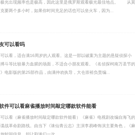
、极光出现频率也是极高，因此这里是俄罗斯观看极光最佳地点。 从
克要两个多小时，如果你时间充足的话也可以坐火车，因为...
友可以看吗
可以看，适合满16周岁的人观看。这是一部以破案为主题的悬疑侦探小
、搏斗等比较暴力血腥的场面，不适合小朋友观看。《名侦探柯南万圣节
》电影版的第25部作品，由满仲劝执导，大仓崇裕负责编...
软件可以看麻雀播放时间敲定哪款软件能看
件可以看（麻雀播放时间敲定哪款软件能看）《麻雀》电视剧改编自海飞
是谍战革命剧路线。由当下《诛仙青云志》主演李易峰饰演主要角色，《
时间信息，却让剧迷们一次.....