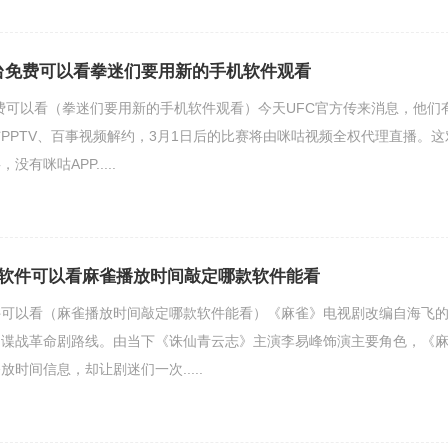
平台免费可以看拳迷们要用新的手机软件观看
免费可以看（拳迷们要用新的手机软件观看）今天UFC官方传来消息，他们
PPTV、百事视频解约，3月1日后的比赛将由咪咕视频全权代理直播。这
有咪咕APP.....
软件可以看麻雀播放时间敲定哪款软件能看
件可以看（麻雀播放时间敲定哪款软件能看）《麻雀》电视剧改编自海飞
是谍战革命剧路线。由当下《诛仙青云志》主演李易峰饰演主要角色，《
时间信息，却让剧迷们一次.....