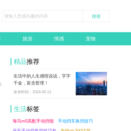
车
旅游
情感
宠物
精品
推荐
生活中的人生感悟说说，字字
察
千金，富含哲理！
6
发布时间：2024-05-13
生活
标签
海马m5高配手动挡报
手动挡车换挡技巧
开车手动挡换挡技巧有
奔驰glc300试驾