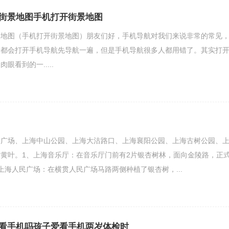
街景地图手机打开街景地图
景地图（手机打开街景地图）朋友们好，手机导航对我们来说非常的常见
，都会打开手机导航先导航一遍，但是手机导航很多人都用错了。其实打
眼看到的一.....
民广场、上海中山公园、上海大沽路口、上海襄阳公园、上海古树公园、
黄叶。1、上海音乐厅：在音乐厅门前有2片银杏树林，面向金陵路，正
上海人民广场：在横贯人民广场马路两侧种植了银杏树，...
看手机吗孩子爱看手机两岁体检时