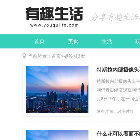
首页
美食
生活
娱乐
民俗
当前位置：
首页
>
标签
>
以看
特斯拉内部摄像头
特斯拉内部摄像头车
网记者摄经济观察网记
月8日下午，在一间位于
发布时间：14小时前
什么花可以看而不