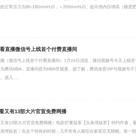
正常压力为80-180mmH₂O，＞200mmH₂O。提示颅内压增高（极度
以看直播微信号上线首个付费直播间
直播（微信号上线首个付费直播间）1月24日消息，微信视频号今天上线首
为腾讯NBA，直播内容为NBA常规赛。据了解，腾讯体育VIP与视频号不
入.....
看又有13部大片官宣免费网播
又有13部大片官宣免费网播）电影烂番茄系【头条理娱君】特约作者，
认准理娱君！在这个特殊的时期，几乎所有人都宅在家里百无聊赖。靠一