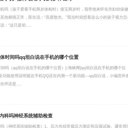
手机吗（孩子爱看手机两岁体检时）俊宝两岁时，我带他来怀化市妇幼保
其他都很正常，医生说：“高度散光。”我当时就想着这么小的孩子视力怎
“这只是初.....
具体时间吗qq坦白说在手机的哪个位置
间吗（qq坦白说在手机的哪个位置）[-海峡网]qq坦白说在手机的哪个位
全功能使用说明最近手机QQ还在内测一个新功能---qq坦白说，小编意外
还是.....
内科吗神经系统辅助检查
吗（神经系统辅助检查）1、压力包括常规压力测定和压颈试验。通常用