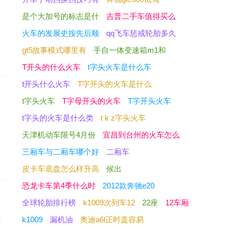
，
是个大加号的标志是什
吉普二手车值得买么
类
火车的发展史按先后顺
qq飞车惩戒轮胎多久
gt5故事模式哪里有
手自一体变速箱m1和
T开头的什么火车
t字头火车是什么车
t开头什么火车
T字开头的火车是什么
t字头火车
T字母开头的火车
T字开头火车
个
t字头的火车是什么类
t k z字头火车
大
天津机动车限号4月份
宜昌到台州的火车怎么
三厢车与二厢车哪个好
二厢车
皮卡车底盘怎么样升高
候出
恐龙卡车第4季什么时
2012款奔驰e20
全球轮胎排行榜
k1009次列车12
22座
12车厢
挪
k1009
漏机油
奥迪a6l正时盖容易