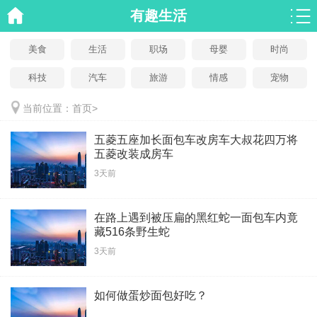
有趣生活
美食
生活
职场
母婴
时尚
科技
汽车
旅游
情感
宠物
当前位置：
首页
>
五菱五座加长面包车改房车大叔花四万将
五菱改装成房车
3天前
在路上遇到被压扁的黑红蛇一面包车内竟
藏516条野生蛇
3天前
如何做蛋炒面包好吃？