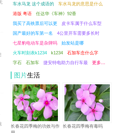
无
车水马龙 这个成语的
车水马龙的意思是什么
港版 粤语
任达华《车神》92香
我买了高铁票后可以更
皮卡车属于什么车型
国产最好的车第一名
4公里开车需要多长时
七星豹电动车是杂牌吗
始发站是哪
火车时刻表k1234
k1234
石加车念什么字
想
字石
石加车
捷安特电助力自行车最
更多…
，
图片
生活
访
这
长春花四季梅的功效与作
长春花四季梅有毒吗
用