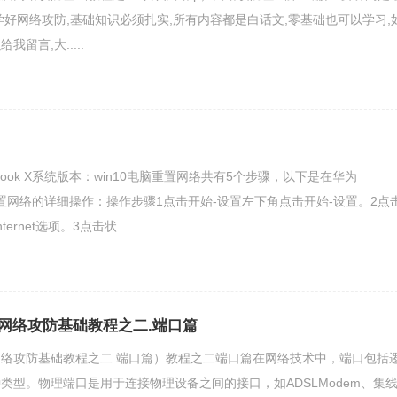
学好网络攻防,基础知识必须扎实,所有内容都是白话文,零基础也可以学习,
留言,大.....
Book X系统版本：win10电脑重置网络共有5个步骤，以下是在华为
电脑重置网络的详细操作：操作步骤1点击开始-设置左下角点击开始-设置。2点
ernet选项。3点击状...
网络攻防基础教程之二.端口篇
络攻防基础教程之二.端口篇）教程之二端口篇在网络技术中，端口包括
类型。物理端口是用于连接物理设备之间的接口，如ADSLModem、集