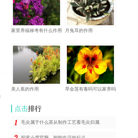
家里养福禄考有什么作用
月兔耳的作用
候
和
美人蕉的作用
旱金莲有毒吗可以家养吗
本
的
点击
排行
毛尖属于什么茶从制作工艺看毛尖归属
探索小度官网，智能生活的起点