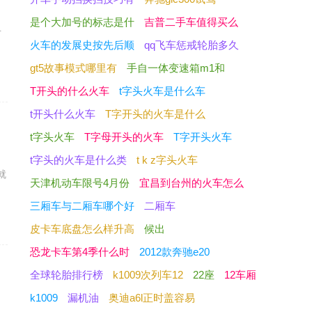
是个大加号的标志是什
吉普二手车值得买么
击
火车的发展史按先后顺
qq飞车惩戒轮胎多久
gt5故事模式哪里有
手自一体变速箱m1和
T开头的什么火车
t字头火车是什么车
t开头什么火车
T字开头的火车是什么
t字头火车
T字母开头的火车
T字开头火车
网
t字头的火车是什么类
t k z字头火车
就
天津机动车限号4月份
宜昌到台州的火车怎么
三厢车与二厢车哪个好
二厢车
皮卡车底盘怎么样升高
候出
恐龙卡车第4季什么时
2012款奔驰e20
全球轮胎排行榜
k1009次列车12
22座
12车厢
问
k1009
漏机油
奥迪a6l正时盖容易