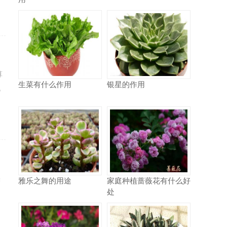
算
生菜有什么作用
银星的作用
机
实
雅乐之舞的用途
家庭种植蔷薇花有什么好
处
们