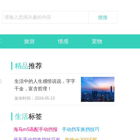
车
旅游
情感
宠物
精品
推荐
生活中的人生感悟说说，字字
C
千金，富含哲理！
发布时间：2024-05-13
生活
标签
海马m5高配手动挡报
手动挡车换挡技巧
开车手动挡换挡技巧有
奔驰glc300试驾