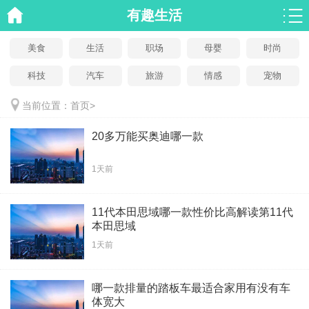
有趣生活
美食
生活
职场
母婴
时尚
科技
汽车
旅游
情感
宠物
当前位置：
首页
>
20多万能买奥迪哪一款
1天前
11代本田思域哪一款性价比高解读第11代
本田思域
1天前
哪一款排量的踏板车最适合家用有没有车
体宽大