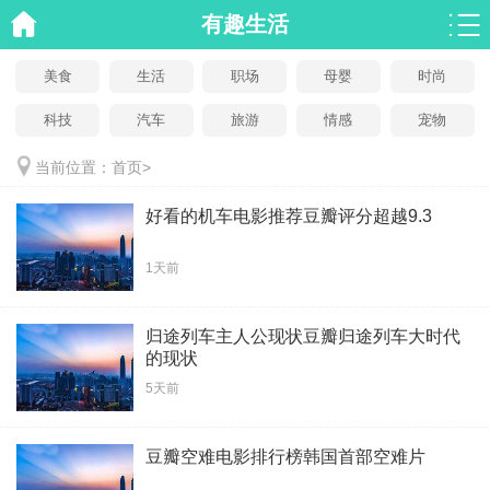
有趣生活
美食
生活
职场
母婴
时尚
科技
汽车
旅游
情感
宠物
当前位置：
首页
>
好看的机车电影推荐豆瓣评分超越9.3
1天前
归途列车主人公现状豆瓣归途列车大时代
的现状
5天前
豆瓣空难电影排行榜韩国首部空难片