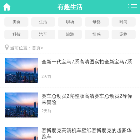
有趣生活
美食
生活
职场
母婴
时尚
科技
汽车
旅游
情感
宠物
当前位置：
首页
>
全新一代宝马7系高清图实拍全新宝马7系
2天前
赛车总动员2完整版高清赛车总动员2等你
来冒险
2天前
赛博朋克高清机车壁纸赛博朋克的超豪华
跑车