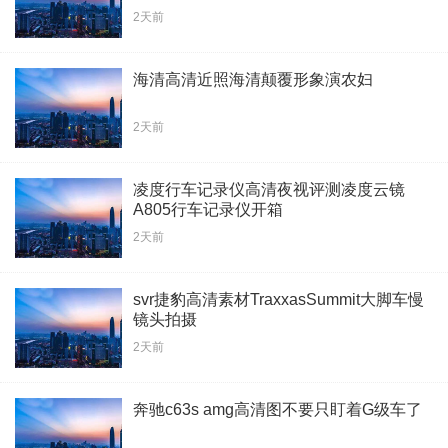
2天前
海清高清近照海清颠覆形象演农妇
2天前
凌度行车记录仪高清夜视评测凌度云镜
A805行车记录仪开箱
2天前
svr捷豹高清素材TraxxasSummit大脚车慢
镜头拍摄
2天前
奔驰c63s amg高清图不要只盯着G级车了