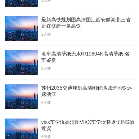
2天前
最新高铁规划图高清图江西安徽湖北三省
正在修建一条高铁
2天前
名车高清壁纸无水印10804K高清壁纸-名
车鉴赏
2天前
苏州2035交通规划高清图解满城造地铁远
嫁浙江
6天前
vixx车学沇高清图VIXX车学沇将退伍INS晒
近况
6天前