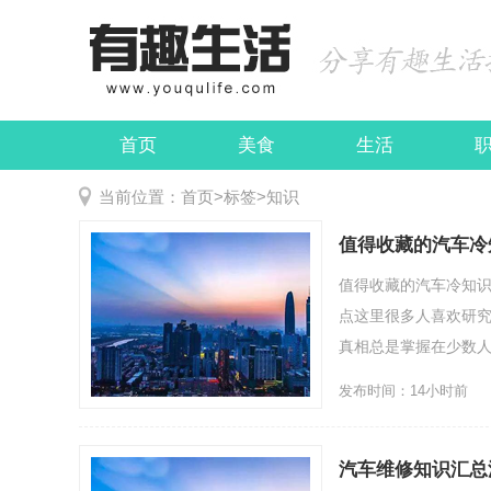
首页
美食
生活
娱乐
民俗
当前位置：
首页
>
标签
>
知识
值得收藏的汽车冷
值得收藏的汽车冷知识
点这里很多人喜欢研
真相总是掌握在少数人手中.
发布时间：14小时前
汽车维修知识汇总