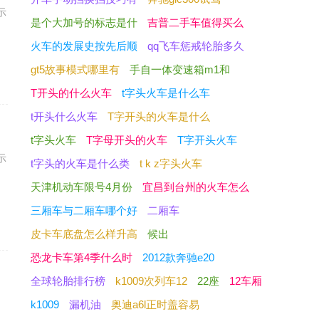
示
是个大加号的标志是什
吉普二手车值得买么
火车的发展史按先后顺
qq飞车惩戒轮胎多久
gt5故事模式哪里有
手自一体变速箱m1和
T开头的什么火车
t字头火车是什么车
t开头什么火车
T字开头的火车是什么
t字头火车
T字母开头的火车
T字开头火车
示
t字头的火车是什么类
t k z字头火车
天津机动车限号4月份
宜昌到台州的火车怎么
三厢车与二厢车哪个好
二厢车
皮卡车底盘怎么样升高
候出
恐龙卡车第4季什么时
2012款奔驰e20
全球轮胎排行榜
k1009次列车12
22座
12车厢
的
k1009
漏机油
奥迪a6l正时盖容易