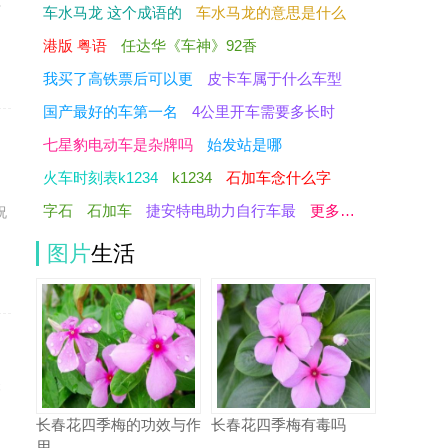
于
车水马龙 这个成语的
车水马龙的意思是什么
港版 粤语
任达华《车神》92香
我买了高铁票后可以更
皮卡车属于什么车型
国产最好的车第一名
4公里开车需要多长时
七星豹电动车是杂牌吗
始发站是哪
火车时刻表k1234
k1234
石加车念什么字
字石
石加车
捷安特电助力自行车最
更多…
祝
图片
生活
搭
不
长春花四季梅的功效与作
长春花四季梅有毒吗
用