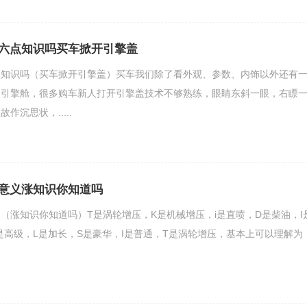
六点知识吗买车掀开引擎盖
点知识吗（买车掀开引擎盖）买车我们除了看外观、参数、内饰以外还有
是引擎舱，很多购车新人打开引擎盖技术不够熟练，眼睛东斜一眼，右瞟
作沉思状，.....
意义涨知识你知道吗
（涨知识你知道吗）T是涡轮增压，K是机械增压，i是直喷，D是柴油，I
是高级，L是加长，S是豪华，I是普通，T是涡轮增压，基本上可以理解为