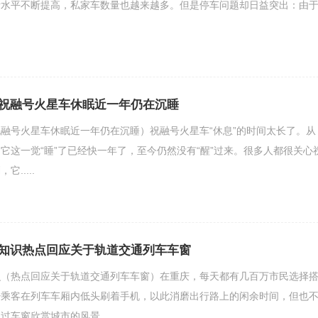
活水平不断提高，私家车数量也越来越多。但是停车问题却日益突出：由
祝融号火星车休眠近一年仍在沉睡
融号火星车休眠近一年仍在沉睡）祝融号火星车“休息”的时间太长了。从
始，它这一觉“睡”了已经快一年了，至今仍然没有“醒”过来。很多人都很关心
.....
知识热点回应关于轨道交通列车车窗
识（热点回应关于轨道交通列车车窗）在重庆，每天都有几百万市民选择
少乘客在列车车厢内低头刷着手机，以此消磨出行路上的闲余时间，但也
车窗欣赏城市的风景.....