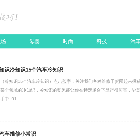
职场
母婴
时尚
科技
汽
知识冷知识15个汽车冷知识
（冷知识15个汽车冷知识）点击蓝字，关注我们各种维修干货囤起来投
究某个领域的冷知识，冷知识的积累能让你在特定场合下显得很厉害，毕
.01.....
汽车维修小常识