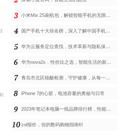
小米Mix 2S刷机包，解锁智能手机的无限可能
道
妨
国产手机十大排名榜，深入了解中国手机市场的佼佼者
华为云服务定位查找，技术革新与隐私保护的双重奏
华为nova2s，性价比之选，智能生活的新伙伴
青岛市北区核酸检测，守护健康，从每一次检测开始
iPhone 7的心脏，电池容量的奥秘与日常
制
2023年笔记本电脑一线品牌排行榜，性能、创新与用户满意度的综合考量
zol报价，你的数码购物指南针