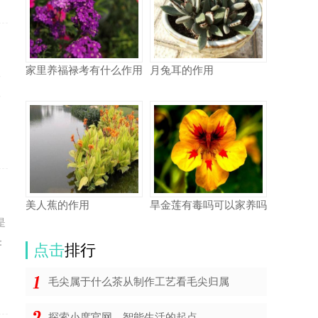
家里养福禄考有什么作用
月兔耳的作用
一
一
美人蕉的作用
旱金莲有毒吗可以家养吗
是
：
点击
排行
毛尖属于什么茶从制作工艺看毛尖归属
探索小度官网，智能生活的起点