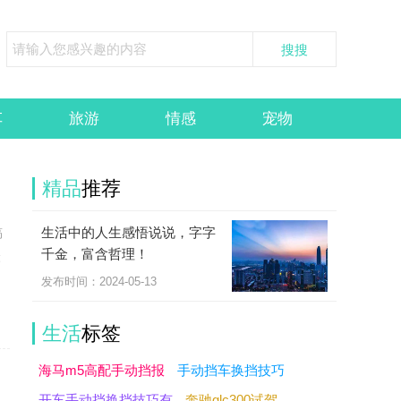
车
旅游
情感
宠物
精品
推荐
生活中的人生感悟说说，字字
稿
千金，富含哲理！
竟
发布时间：2024-05-13
生活
标签
海马m5高配手动挡报
手动挡车换挡技巧
开车手动挡换挡技巧有
奔驰glc300试驾