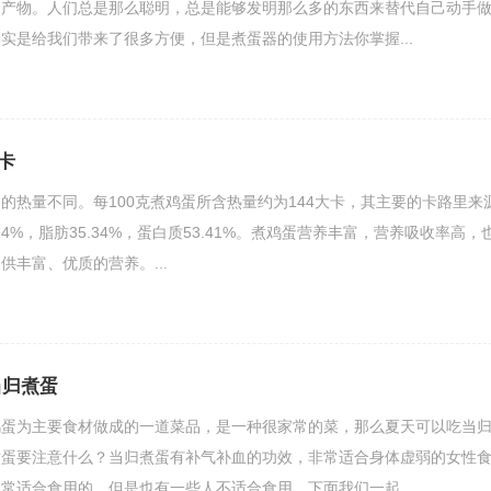
的产物。人们总是那么聪明，总是能够发明那么多的东西来替代自己动手
实是给我们带来了很多方便，但是煮蛋器的使用方法你掌握...
卡
的热量不同。每100克煮鸡蛋所含热量约为144大卡，其主要的卡路里来
24%，脂肪35.34%，蛋白质53.41%。煮鸡蛋营养丰富，营养吸收率高，
供丰富、优质的营养。...
当归煮蛋
鸡蛋为主要食材做成的一道菜品，是一种很家常的菜，那么夏天可以吃当
煮蛋要注意什么？当归煮蛋有补气补血的功效，非常适合身体虚弱的女性
常适合食用的，但是也有一些人不适合食用，下面我们一起...