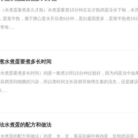
（水煮蛋要煮多久才熟）水煮蛋要煮10分钟左右才熟鸡蛋冷水下锅，水
，蛋黄半熟，属于溏心蛋水开后煮6分钟，蛋白凝固更多，蛋黄半熟煮10
.....
煮水煮蛋要煮多长时间
水煮蛋要煮多长时间）鸡蛋一般煮10到15分钟比较好，因为鸡蛋当中如
会容易受到细菌的污染，所以煮时间太长容易导致维生素的流失，还是建
...
法水煮蛋的配方和做法
（水煮蛋的配方和做法）鸡蛋，水，盐，葱花在碗中将鸡蛋，盐和鸡汤混