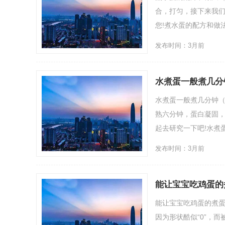
合，打匀，接下来我们
您!煮水蛋的配方和做法鸡
发布时间：3月前
水煮蛋一般煮几分
水煮蛋一般煮几分钟（
熟六分钟，蛋白凝固，
起去研究一下吧!水煮蛋一.
发布时间：3月前
能让宝宝吃鸡蛋的
能让宝宝吃鸡蛋的煮蛋
因为形状酷似“0”，而