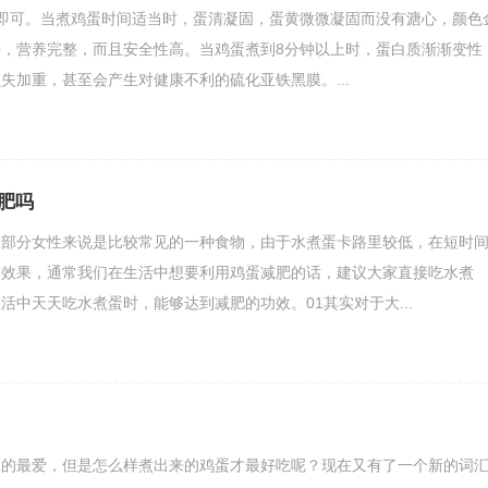
即可。当煮鸡蛋时间适当时，蛋清凝固，蛋黄微微凝固而没有溏心，颜色
，营养完整，而且安全性高。当鸡蛋煮到8分钟以上时，蛋白质渐渐变性
失加重，甚至会产生对健康不利的硫化亚铁黑膜。...
肥吗
大部分女性来说是比较常见的一种食物，由于水煮蛋卡路里较低，在短时
的效果，通常我们在生活中想要利用鸡蛋减肥的话，建议大家直接吃水煮
活中天天吃水煮蛋时，能够达到减肥的功效。01其实对于大...
人的最爱，但是怎么样煮出来的鸡蛋才最好吃呢？现在又有了一个新的词