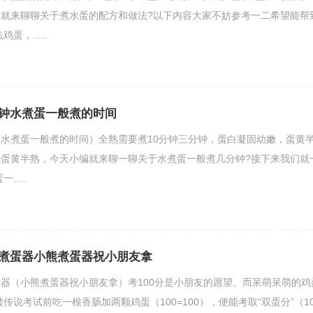
就来聊聊关于煮水蛋的配方和做法?以下内容大家不妨参考一二希望能帮
蛋，.....
钟水煮蛋一般煮的时间
水煮蛋一般煮的时间）全熟需要煮10分钟三分钟，蛋白凝固幼嫩，蛋黄
蛋黄半熟，今天小编就来聊一聊关于水煮蛋一般煮几分钟?接下来我们就
....
煮蛋器小熊煮蛋器祝小朋友拿
器（小熊煮蛋器祝小朋友拿）考100分是小朋友的愿望。而呆萌呆萌的鸡
被传说考试前吃一根香肠加两颗鸡蛋（100=100），便能考取“双蛋分”（10