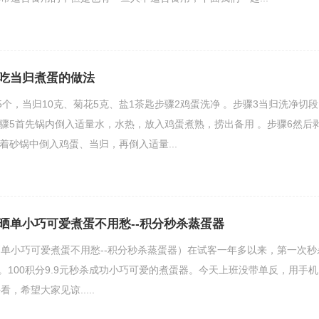
吃当归煮蛋的做法
5个，当归10克、菊花5克、盐1茶匙步骤2鸡蛋洗净 。步骤3当归洗净切段
步骤5首先锅内倒入适量水，水热，放入鸡蛋煮熟，捞出备用 。步骤6然后
着砂锅中倒入鸡蛋、当归，再倒入适量...
晒单小巧可爱煮蛋不用愁--积分秒杀蒸蛋器
单小巧可爱煮蛋不用愁--积分秒杀蒸蛋器）在试客一年多以来，第一次秒
杀。100积分9.9元秒杀成功小巧可爱的煮蛋器。今天上班没带单反，用手机
，希望大家见谅.....