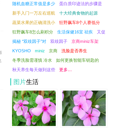
做
随机血糖正常值是多少
蛋白质印迹法的步骤是
新手入门一万左右巡航
十大经典食物的起源
蔬菜水果的正确清洗小
狂野飙车8个人赛低分
狂野飙车8怎么刷积分
生活保健16宜 祛疾
又促
揭秘 “双歧因子”对
双歧因子
京商miniz车架
KYOSHO
miniz
京商
洗脸是否养生
源
冬季洗脸需谨慎 冷水
如何更换智能车钥匙的
也
秋天养生每天做到这些
更多…
图片
生活
归
食