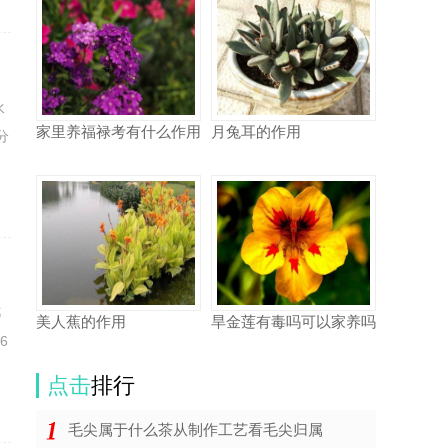
水
家里养福禄考有什么作用
月兔耳的作用
分
都
美人蕉的作用
旱金莲有毒吗可以家养吗
6
点击
排行
毛尖属于什么茶从制作工艺看毛尖归属