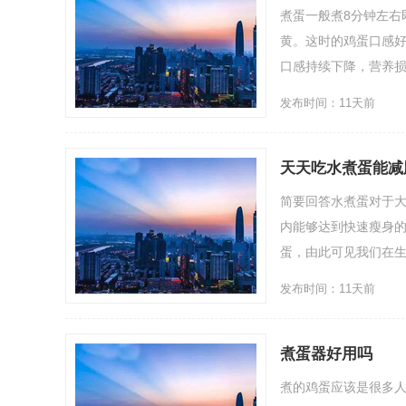
煮蛋一般煮8分钟左右
黄。这时的鸡蛋口感好
口感持续下降，营养损
发布时间：11天前
天天吃水煮蛋能减
简要回答水煮蛋对于
内能够达到快速瘦身
蛋，由此可见我们在生
发布时间：11天前
煮蛋器好用吗
煮的鸡蛋应该是很多