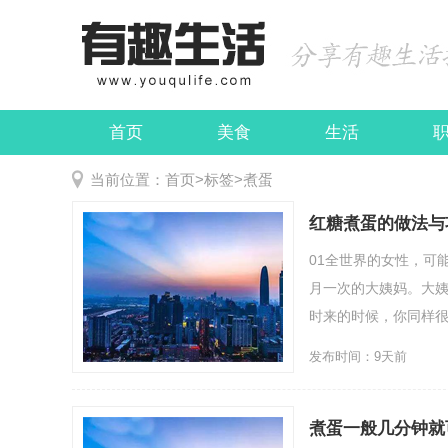
首页
美食
生活
娱乐
民俗
当前位置：
首页
>
标签
>
煮蛋
红糖煮蛋的做法与
01全世界的女性，可
月一次的大姨妈。大
时来的时候，你同样很
发布时间：9天前
煮蛋一般几分钟就