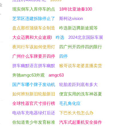
金
现实倒车入库停车的点
18年比亚迪秦100
，
芝罘区违建拆除停止了
斯柯达vision
盘点那些顶级车企制造
咋选新迈腾新途观等
大众迈腾和大众途观l
咋选
2024北京国际车展
夜间行车该如何使用灯
四广州开四停四的限行
广州什么车牌要开四停
四停
间
拼车幽默语言拼车幽默
猴哥说车老婆直播卖货
奔驰amgc63外观
amgc63
国产车哪个牌子发动机
轮胎差距到底有多大
如何辨别新旧轮胎新旧
便宜实用的洗车神器夏
全球性器官尺寸排行榜
毛孔角化症
电动车充电器绿灯后还
下巴长大包怎么办
汇
你知道青少年发育标准
汽车式起重机安全操作