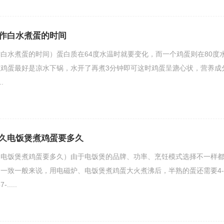
作白水煮蛋的时间
白水煮蛋的时间）蛋白质在64度水温时就要变化，而一个鸡蛋则在80度
鸡蛋最好是凉水下锅，水开了再煮3分钟即可这时鸡蛋呈溏心状，营养成
.
久电饭煲煮鸡蛋要多久
（电饭煲煮鸡蛋要多久）由于电饭煲的品牌、功率、烹饪模式选择不一样
一致一般来说，用电磁炉、电饭煲煮鸡蛋大火煮沸后，半熟的蛋还需要4-
....