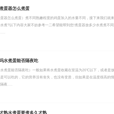
煮蛋器怎么煮蛋
煮蛋器怎么煮蛋）煮不同熟嫩程度的鸡蛋加入的水量不同，接下来我们就
水煮?以下内容大家不妨参考一二希望能帮到您!煮蛋器放多少水煮煮不同
..
吗水煮蛋能否隔夜吃
水煮蛋能否隔夜吃）一般如果将水煮蛋收藏在室温为20℃以下，或者是
还是可以吃的，它的营养没有丧失，也没有变质，但如果是在温度很高的
.....
才熟水煮蛋要煮多久才熟