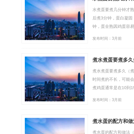
水煮蛋要煮几分钟才熟
后煮3分钟，蛋白凝固
钟，蛋全熟因鸡蛋容易带有
发布时间：3月前
煮水煮蛋要煮多久
煮水煮蛋要煮多久（煮
时间煮的不长，可能
煮鸡蛋通常是在10到15..
发布时间：3月前
煮水蛋的配方和做
煮水蛋的配方和做法