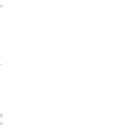
到
半
一
蛋
0