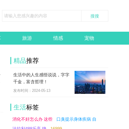
车
旅游
情感
宠物
精品
推荐
生活中的人生感悟说说，字字
个
千金，富含哲理！
按
发布时间：2024-05-13
生活
标签
消化不好怎么办 这些
口臭提示身体疾病 自
法拉利488乐高 绝
16999