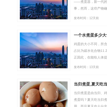
——煮蛋器，新一代
事，然而，这些产物确
发布时间：12天前
一个水煮蛋多少大
鸡蛋的大小不同，所含
占比为碳水化合物11.
正因此，在能给人体提
发布时间：13天前
当归煮蛋,夏天吃
当归煮蛋是由当归、
煮蛋吗？夏天吃当归
用，而且夏天也十分非