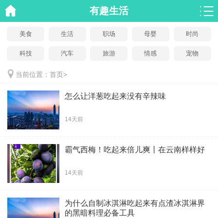
有趣生活
美食
生活
职场
母婴
时尚
科技
汽车
旅游
情感
宠物
当前位置：
首页
>
怎么让洋葱吃起来没有辛辣味
14天前
霸气西梅！吃起来倍儿爽丨在云南样样好
14天前
为什么自制冰淇淋吃起来有点渣冰淇淋界
的黑暗料理必备工具