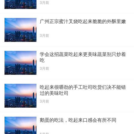
3月前
广州正宗蜜汁叉烧吃起来脆脆的外酥里嫩
3月前
学会这招蔬菜吃起来更美味蔬菜别只炒着
吃
3月前
吃起来很嚼劲的手工吐司吃货们决不能错
过的美味吐司
3月前
鹅蛋的吃法，吃起来口感会有所不同