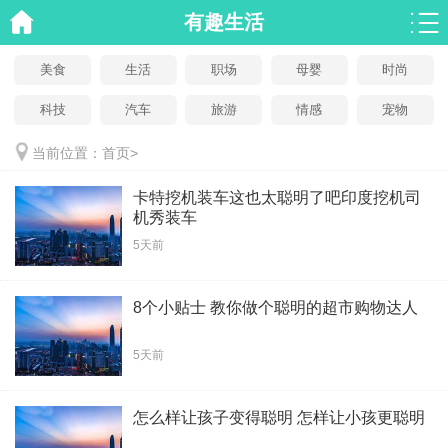
有趣生活
美食
生活
职场
母婴
时尚
科技
汽车
旅游
情感
宠物
当前位置：
首页
>
卡特挖机装车这也太聪明了吧印度挖机司
机秀装车
5天前
8个小贴士 教你做个聪明的超市购物达人
5天前
怎么样让孩子变得聪明 怎样让小孩更聪明