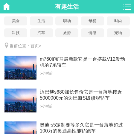
有趣生活
美食
生活
职场
母婴
时尚
科技
汽车
旅游
情感
宠物
当前位置：
首页
>
m760li宝马最新款它是一台搭载V12发动
机的7系轿车
5小时前
迈巴赫s680加长售价它是一台落地接近
5000000元的迈巴赫S级旗舰轿车
5小时前
奥迪rs5定制要等多久它是一台落地超过
100万的奥迪高性能轿跑车