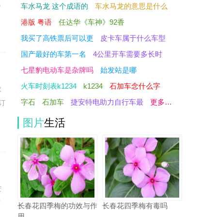
克
车水马龙 这个成语的
车水马龙的意思是什么
港版 粤语
任达华《车神》92香
我买了高铁票后可以更
皮卡车属于什么车型
国产最好的车第一名
4公里开车需要多长时
七星豹电动车是杂牌吗
始发站是哪
火车时刻表k1234
k1234
石加车念什么字
求
字石
石加车
捷安特电助力自行车最
更多…
订
图片
生活
进
津
长春花四季梅的功效与作
长春花四季梅有毒吗
用