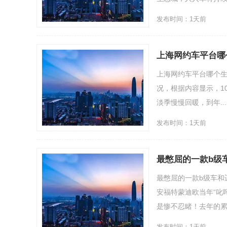
发布时间：1天前
上海网约车平台哪
上海网约车平台哪个生
况，根据内容显示，1
淡季慢慢回暖，到年....
发布时间：1天前
最憋屈的一款b级
最憋屈的一款b级车和
安福特蒙迪欧当年“叱
是惨不忍睹！去年的累计销
发布时间：1天前