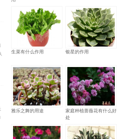
情
生菜有什么作用
银星的作用
从
长
雅乐之舞的用途
家庭种植蔷薇花有什么好
处
却