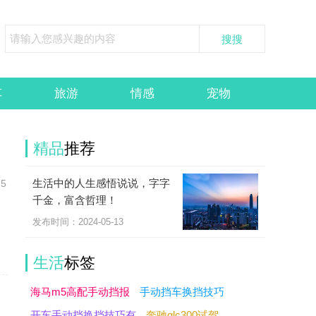
车
旅游
情感
宠物
精品
推荐
生活中的人生感悟说说，字字
5
千金，富含哲理！
发布时间：2024-05-13
生活
标签
海马m5高配手动挡报
手动挡车换挡技巧
开车手动挡换挡技巧有
奔驰glc300试驾