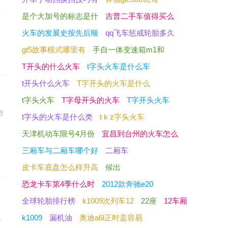
拉
是个大加号的标志是什
吉普二手车值得买么
关
火车的发展史按先后顺
qq飞车惩戒轮胎多久
gt5故事模式哪里有
手自一体变速箱m1和
T开头的什么火车
t字头火车是什么车
t开头什么火车
T字开头的火车是什么
t字头火车
T字母开头的火车
T字开头火车
市
t字头的火车是什么类
t k z字头火车
。
天津机动车限号4月份
宜昌到台州的火车怎么
三厢车与二厢车哪个好
二厢车
皮卡车底盘怎么样升高
候出
恐龙卡车第4季什么时
2012款奔驰e20
全球轮胎排行榜
k1009次列车12
22座
12车厢
、
k1009
漏机油
奥迪a6l正时盖容易