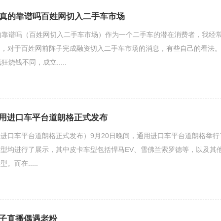
台真的靠谱吗百姓网切入二手车市场
的靠谱吗（百姓网切入二手车市场）作为一个二手车的潜在消费者，我经
向，对于百姓网前阵子完成融资切入二手车市场的消息，有些自己的看法
烧钱不同，成立.....
用进口车平台道朗格正式发布
进口车平台道朗格正式发布）9月20日晚间，通用进口车平台道朗格举行
型均进行了展示，其中皮卡车型包括悍马EV、雪佛兰索罗德等，以及其
而在.....
子直播偶遇老粉