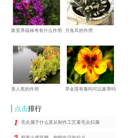
家里养福禄考有什么作用
月兔耳的作用
起
美人蕉的作用
旱金莲有毒吗可以家养吗
费
星
点击
排行
毛尖属于什么茶从制作工艺看毛尖归属
探索小度官网，智能生活的起点