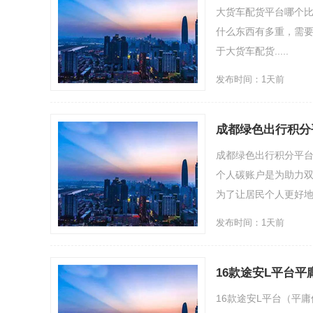
大货车配货平台哪个
什么东西有多重，需
于大货车配货.....
发布时间：1天前
成都绿色出行积分平
惠来啦
成都绿色出行积分平台（
个人碳账户是为助力
为了让居民个人更好地
发布时间：1天前
16款途安L平台平
16款途安L平台（平