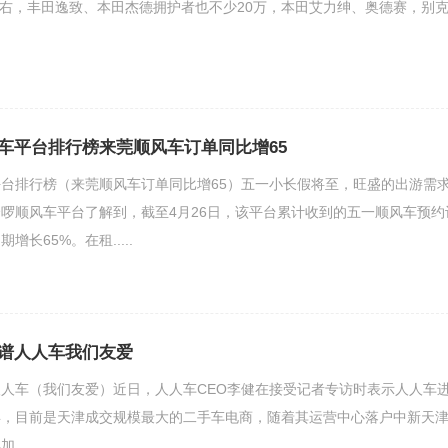
万左右，丰田逸致、本田杰德拥护者也不少20万，本田艾力绅、奥德赛，别
车平台排行榜来莞顺风车订单同比增65
台排行榜（来莞顺风车订单同比增65）五一小长假将至，旺盛的出游需
啰顺风车平台了解到，截至4月26日，该平台累计收到的五一顺风车预约
长65%。在租.....
谱人人车我们友爱
人车（我们友爱）近日，人人车CEO李健在接受记者专访时表示人人车
年，目前是天津成交规模最大的二手车电商，随着其运营中心落户中新天
....