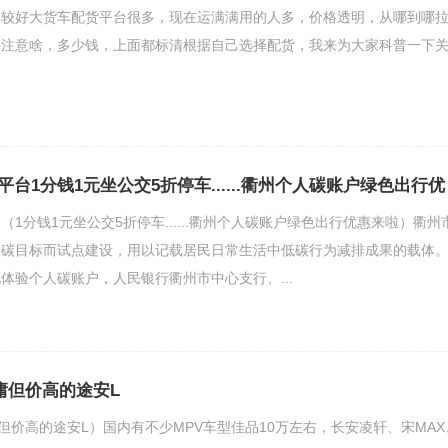
比较好大货车配货平台很多，现在运满满用的人多，价格透明，从哪到哪
要注意啥，多少钱，上面都标清根据自己选择配货，我来为大家科普一下
台1分钱1元坐公交5折停车......衢州个人碳账户绿色出行优
1分钱1元坐公交5折停车......衢州个人碳账户绿色出行优惠来啦）衢州
双碳目标而试点建设，用以记载居民日常生活中低碳行为减排成果的载体
体验个人碳账户，人民银行衢州市中心支行、...
庸但价高的途安L
庸但价高的途安L）国内有不少MPV车型佳品10万左右，长安凌轩、宋MAX