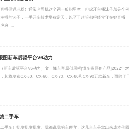
子直播偶遇老粉）通常老司机这个词一般指男生，但虎牙主播沫子却是个
生主播的沫子，一手开车技术堪称逆天，以至于超管都得经常守在她直播
.....
申报图新车后驱平台V6动力
图（新车后驱平台V6动力）文：懂车帝原创周桐[懂车帝原创产品]2022年对
将发布CX-50、CX-60、CX-70、CX-80和CX-90五款新车，而除了
城二手车
城二手车）批发批发批发。我都说我的车便宜，这几台车是拿出来成本价