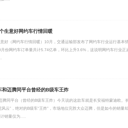
个生意好网约车行情回暖
意好（网约车行情回暖）10月，交通运输部发布了网约车行业运行基本
0月份网约车订单量共计5.74亿单，环比上升3.6%，这说明网约车行业正
.
车和迈腾同平台曾经的B级车王炸
迈腾同平台（曾经的B级车王炸）今天说的这款车就是长安福特蒙迪欧。
咤风云”，绝对的B级车“王炸”，市场地位完胜大众迈腾，但是如今的销量
量仅为.....