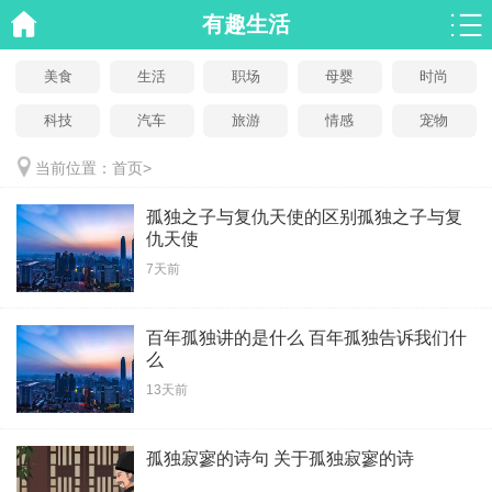
有趣生活
美食
生活
职场
母婴
时尚
科技
汽车
旅游
情感
宠物
当前位置：
首页
>
孤独之子与复仇天使的区别孤独之子与复
仇天使
7天前
百年孤独讲的是什么 百年孤独告诉我们什
么
13天前
孤独寂寥的诗句 关于孤独寂寥的诗