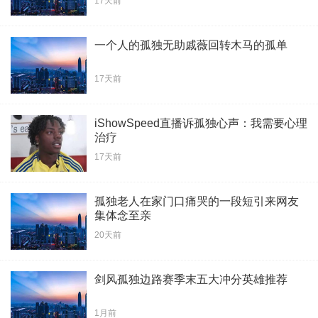
17天前
一个人的孤独无助戚薇回转木马的孤单
17天前
iShowSpeed直播诉孤独心声：我需要心理
治疗
17天前
孤独老人在家门口痛哭的一段短引来网友
集体念至亲
20天前
剑风孤独边路赛季末五大冲分英雄推荐
1月前