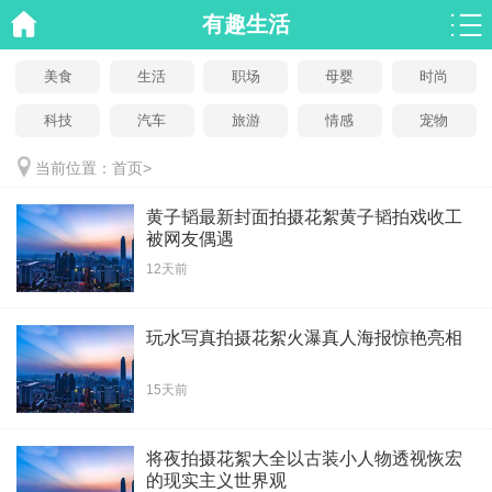
有趣生活
美食
生活
职场
母婴
时尚
科技
汽车
旅游
情感
宠物
当前位置：
首页
>
黄子韬最新封面拍摄花絮黄子韬拍戏收工
被网友偶遇
12天前
玩水写真拍摄花絮火瀑真人海报惊艳亮相
15天前
将夜拍摄花絮大全以古装小人物透视恢宏
的现实主义世界观