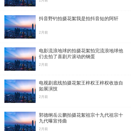
1月前
抖音野钓拍摄花絮我是拍抖音短的阿轩
2月前
电影流浪地球的拍摄花絮拍完流浪地球他
们去拍了喜剧片滚动的钢蛋
2月前
电视剧底线拍摄花絮王梓权王梓权收放自
如展演技
2月前
郭德纲岳云鹏拍摄花絮祖宗十九代祖宗十
九代曝宣传曲
2月前