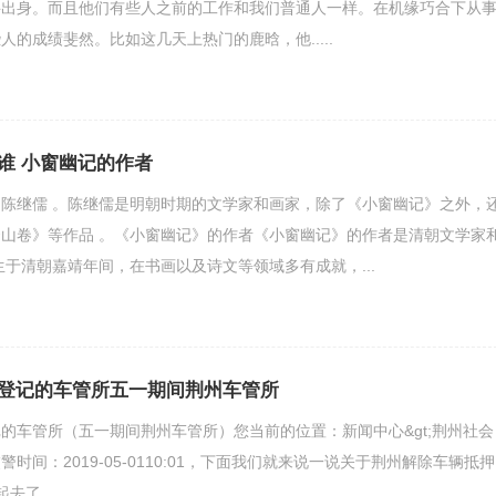
科出身。而且他们有些人之前的工作和我们普通人一样。在机缘巧合下从
的成绩斐然。比如这几天上热门的鹿晗，他.....
谁 小窗幽记的作者
陈继儒 。陈继儒是明朝时期的文学家和画家，除了《小窗幽记》之外，
山卷》等作品 。《小窗幽记》的作者《小窗幽记》的作者是清朝文学家
生于清朝嘉靖年间，在书画以及诗文等领域多有成就，...
登记的车管所五一期间荆州车管所
的车管所（五一期间荆州车管所）您当前的位置：新闻中心&gt;荆州社会
时间：2019-05-0110:01，下面我们就来说一说关于荆州解除车辆抵押
了.....