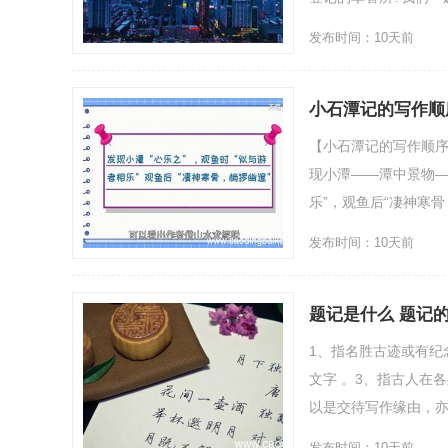
发布时间：10天前
小石潭记的写作顺
【小石潭记的写作顺序
现小潭——潭中景物—
乐”，观鱼后“凄神寒骨
发布时间：10天前
题记是什么 题记
1、指名胜古迹或有纪
文字 。3、指古人在
以是交待写作缘由，亦
发布时间：10天前