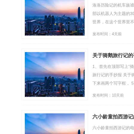
洛洛历险记的机车族谁
部以机器人为主题的3
世界，在这个世界里不同
发布时间：4天前
关于骑鹅旅行记的
1、首先在顶部写上“
旅行记的手抄报 关于
下来画两个写字框 。5
发布时间：10天前
六小龄童拍西游记
六小龄童拍西游记的