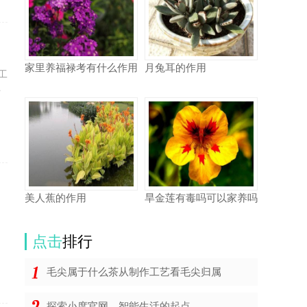
家里养福禄考有什么作用
月兔耳的作用
工
与
美人蕉的作用
旱金莲有毒吗可以家养吗
点击
排行
毛尖属于什么茶从制作工艺看毛尖归属
探索小度官网，智能生活的起点