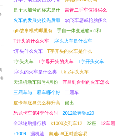
一
是个大加号的标志是什
吉普二手车值得买么
兽
火车的发展史按先后顺
qq飞车惩戒轮胎多久
gt5故事模式哪里有
手自一体变速箱m1和
T开头的什么火车
t字头火车是什么车
t开头什么火车
T字开头的火车是什么
t字头火车
T字母开头的火车
T字开头火车
鹅
t字头的火车是什么类
t k z字头火车
接
天津机动车限号4月份
宜昌到台州的火车怎么
三厢车与二厢车哪个好
二厢车
皮卡车底盘怎么样升高
候出
恐龙卡车第4季什么时
2012款奔驰e20
全球轮胎排行榜
k1009次列车12
22座
12车厢
多
k1009
漏机油
奥迪a6l正时盖容易