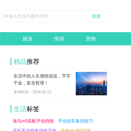
车
旅游
情感
宠物
精品
推荐
生活中的人生感悟说说，字字
千金，富含哲理！
发布时间：2024-05-13
生活
标签
海马m5高配手动挡报
手动挡车换挡技巧
开车手动挡换挡技巧有
奔驰glc300试驾