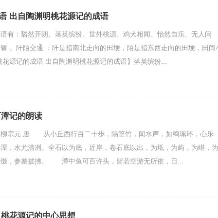
语 出自陶渊明桃花源记的成语
成语有：豁然开朗、落英缤纷、世外桃源、鸡犬相闻、怡然自乐、无人问
髫 。阡陌交通 ：阡是指南北走向的田埂，陌是指东西走向的田埂，田间
桃花源记的成语 出自陶渊明桃花源记的成语】落英缤纷...
石潭记的朗读
元 唐 从小丘西行百二十步，隔篁竹，闻水声，如鸣珮环，心乐
小潭，水尤清冽。全石以为底，近岸，卷石底以出，为坻，为屿，为嵁，
缀，参差披拂。 潭中鱼可百许头，皆若空游无所依，日...
 桃花源记的中心思想