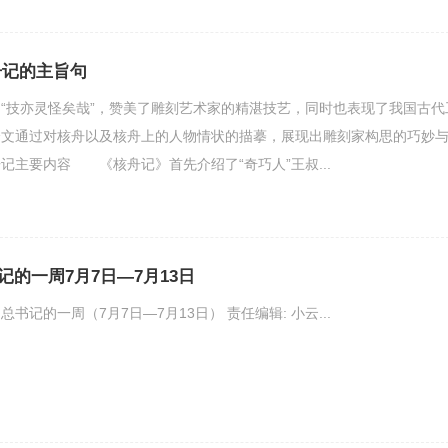
舟记的主旨句
“技亦灵怪矣哉”，赞美了雕刻艺术家的精湛技艺，同时也表现了我国古代
全文通过对核舟以及核舟上的人物情状的描摹，展现出雕刻家构思的巧妙
主要内容 《核舟记》首先介绍了“奇巧人”王叔...
的一周7月7日—7月13日
书记的一周（7月7日—7月13日） 责任编辑: 小云...