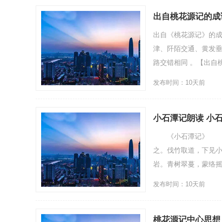
出自桃花源记的成
出自《桃花源记》的
津、阡陌交通、黄发垂
路交错相同 。【出自
发布时间：10天前
小石潭记朗读 小
《小石潭记》 柳宗
之。伐竹取道，下见
岩。青树翠蔓，蒙络摇
发布时间：10天前
桃花源记中心思想