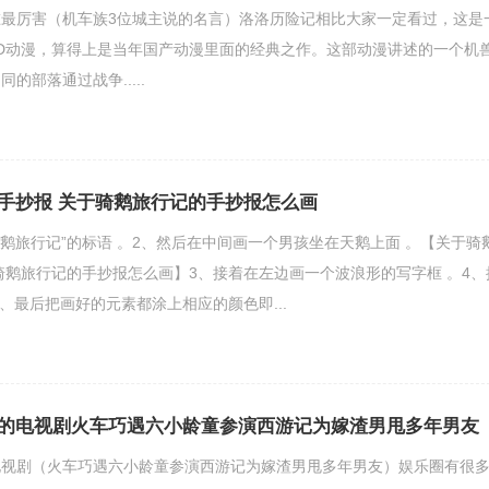
最厉害（机车族3位城主说的名言）洛洛历险记相比大家一定看过，这是
D动漫，算得上是当年国产动漫里面的经典之作。这部动漫讲述的一个机
的部落通过战争.....
手抄报 关于骑鹅旅行记的手抄报怎么画
骑鹅旅行记”的标语 。2、然后在中间画一个男孩坐在天鹅上面 。【关于骑
骑鹅旅行记的手抄报怎么画】3、接着在左边画一个波浪形的写字框 。4、
、最后把画好的元素都涂上相应的颜色即...
的电视剧火车巧遇六小龄童参演西游记为嫁渣男甩多年男友
电视剧（火车巧遇六小龄童参演西游记为嫁渣男甩多年男友）娱乐圈有很