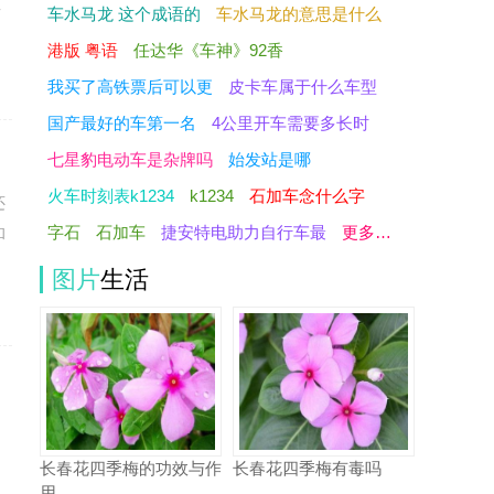
事
车水马龙 这个成语的
车水马龙的意思是什么
港版 粤语
任达华《车神》92香
我买了高铁票后可以更
皮卡车属于什么车型
国产最好的车第一名
4公里开车需要多长时
七星豹电动车是杂牌吗
始发站是哪
火车时刻表k1234
k1234
石加车念什么字
还
字石
石加车
捷安特电助力自行车最
更多…
和
图片
生活
长春花四季梅的功效与作
长春花四季梅有毒吗
用