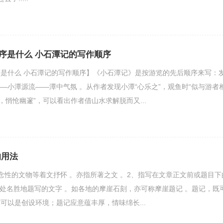
序是什么 小石潭记的写作顺序
是什么 小石潭记的写作顺序】《小石潭记》是按游览的先后顺序来写：
—小潭源流——潭中气氛 。从作者发现小潭“心乐之”，观鱼时“似与游者
，悄怆幽邃”，可以看出作者借山水求解脱而又...
的用法
念性的文物等着文抒怀 。亦指所著之文 。2、指写在文章正文前或题目下
各处名胜地题写的文字 。如各地的摩崖石刻，亦可称摩崖题记 。题记，既
可以是创设环境；题记应意蕴丰厚，情味绵长...