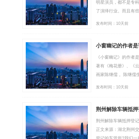
明星演员，都不是专
了演绎行业。而且有些人
发布时间：10天前
小窗幽记的作者是
《小窗幽记》的作者是
著有《梅花册》、《云
画家陈继儒 。陈继儒
发布时间：10天前
荆州解除车辆抵押
荆州解除车辆抵押登记
正文来源：湖北荆州交警
登记的车管所?我们一起去