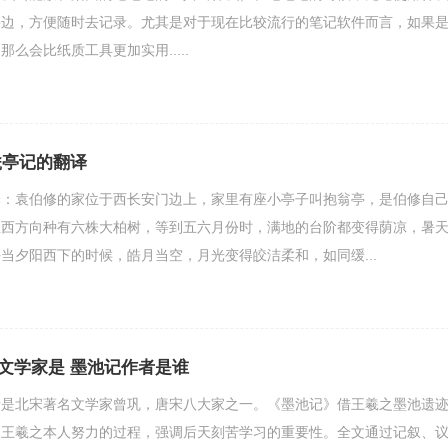
手边，方便随时去记录。尤其是对于现在比较流行的笔记软件而言，如果
么会比纸质工具更加实用.....
瓮亭记的翻译
袁伯修的家位于西长安门边上，家里有座小亭子叫抱翁亭，是伯修自
正西方向种有六株大柏树，等到五六月份时，满地的台阶都变得荫凉，暑
当夕阳西下的时候，皓月当空，月光变得皎洁柔和，如同缓...
文学家是 墨池记作者是谁
北宋著名文学家曾巩，唐宋八大家之一。《墨池记》借王羲之墨池遗
述王羲之本人努力的过程，强调后天刻苦学习的重要性。全文通过记叙、