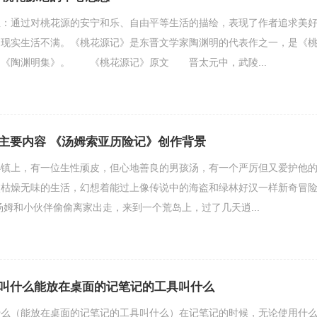
通过对桃花源的安宁和乐、自由平等生活的描绘，表现了作者追求美
的现实生活不满。《桃花源记》是东晋文学家陶渊明的代表作之一，是《
自《陶渊明集》。 《桃花源记》原文 晋太元中，武陵...
主要内容 《汤姆索亚历险记》创作背景
小镇上，有一位生性顽皮，但心地善良的男孩汤，有一个严厉但又爱护他
校枯燥无味的生活，幻想着能过上像传说中的海盗和绿林好汉一样新奇冒
汤姆和小伙伴偷偷离家出走，来到一个荒岛上，过了几天逍...
叫什么能放在桌面的记笔记的工具叫什么
什么（能放在桌面的记笔记的工具叫什么）在记笔记的时候，无论使用什