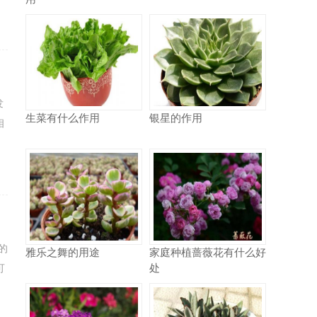
发
生菜有什么作用
银星的作用
相
的
雅乐之舞的用途
家庭种植蔷薇花有什么好
处
可