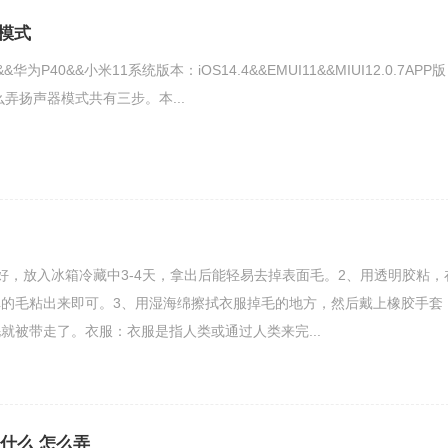
模式
&&华为P40&&小米11系统版本：iOS14.4&&EMUI11&&MIUI12.0.7APP版
么弄扬声器模式共有三步。本...
好，放入冰箱冷藏中3-4天，拿出后能轻易去掉表面毛。2、用透明胶粘，
的毛粘出来即可。3、用湿海绵擦拭衣服掉毛的地方，然后戴上橡胶手套
就被带走了。衣服：衣服是指人类或通过人类来完...
什么 怎么弄