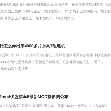
的是QQ被盗密码被改手机被换怎么弄回来呢，希望能够帮助到大家。操
电脑桌面上找到QQ并点击它，如下图所示。02然后点击找回密码，如下图
账号并点击开始验证，如下图所示。04然后完成...
杆怎么弄出来4000多片乐高7组电机
么弄出来（4000多片乐高7组电机）文坏雪做为乐高科技组零件数最多的
9800在纽伦堡玩具展上亮相之后就吸引了众多乐高迷的关注。近日，
利勃海尔高清图.....
mod侠盗猎车5最新MOD摄影图公布
d（侠盗猎车5最新MOD摄影图公布）玩家Gionight曾经在《上古卷轴5：