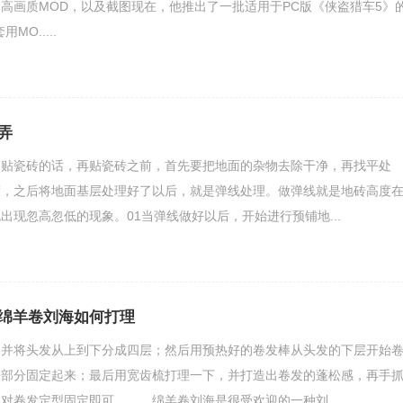
高画质MOD，以及截图现在，他推出了一批适用于PC版《侠盗猎车5》
O.....
弄
家贴瓷砖的话，再贴瓷砖之前，首先要把地面的杂物去除干净，再找平处
度，之后将地面基层处理好了以后，就是弹线处理。做弹线就是地砖高度
出现忽高忽低的现象。01当弹线做好以后，开始进行预铺地...
绵羊卷刘海如何打理
将头发从上到下分成四层；然后用预热好的卷发棒从头发的下层开始
海部分固定起来；最后用宽齿梳打理一下，并打造出卷发的蓬松感，再手
对卷发定型固定即可。 绵羊卷刘海是很受欢迎的一种刘...