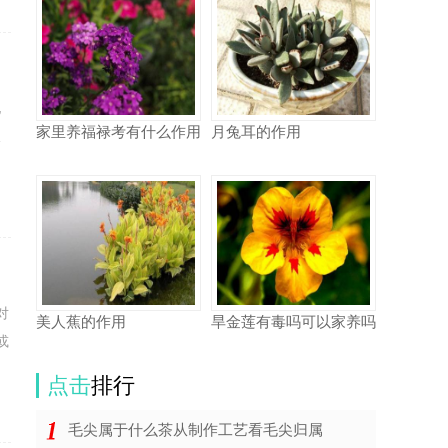
地
家里养福禄考有什么作用
月兔耳的作用
板
对
美人蕉的作用
旱金莲有毒吗可以家养吗
或
点击
排行
毛尖属于什么茶从制作工艺看毛尖归属