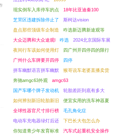
作
现实倒车入库停车的点
18年比亚迪秦100
芝罘区违建拆除停止了
斯柯达vision
盘点那些顶级车企制造
咋选新迈腾新途观等
大众迈腾和大众途观l
咋选
2024北京国际车展
夜间行车该如何使用灯
四广州开四停四的限行
广州什么车牌要开四停
四停
拼车幽默语言拼车幽默
猴哥说车老婆直播卖货
奔驰amgc63外观
amgc63
国产车哪个牌子发动机
轮胎差距到底有多大
如何辨别新旧轮胎新旧
便宜实用的洗车神器夏
全球性器官尺寸排行榜
毛孔角化症
电动车充电器绿灯后还
下巴长大包怎么办
你知道青少年发育标准
汽车式起重机安全操作