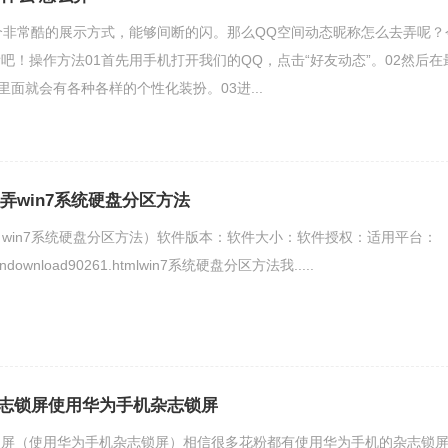
个非常酷的展示方式，能够间断的闪。那么QQ空间动态昵称怎么去弄呢？
吧！操作方法01首先用手机打开我们的QQ，点击“好友动态”。02然后在
里面就会有各种各样的个性化装扮。03进...
么弄win7系统硬盘分区方法
弄（win7系统硬盘分区方法）软件版本：软件大小：软件授权：适用平台：
om.cndownload90261.htmlwin7系统硬盘分区方法我.....
志锁屏使用华为手机杂志锁屏
锁屏（使用华为手机杂志锁屏）相信很多花粉都有使用华为手机的杂志锁