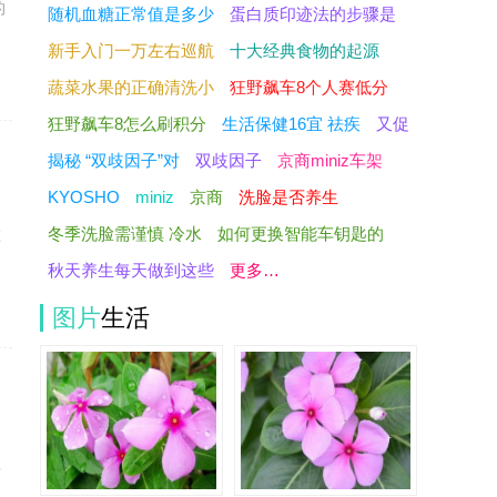
的
随机血糖正常值是多少
蛋白质印迹法的步骤是
新手入门一万左右巡航
十大经典食物的起源
蔬菜水果的正确清洗小
狂野飙车8个人赛低分
狂野飙车8怎么刷积分
生活保健16宜 祛疾
又促
揭秘 “双歧因子”对
双歧因子
京商miniz车架
KYOSHO
miniz
京商
洗脸是否养生
冬季洗脸需谨慎 冷水
如何更换智能车钥匙的
在
秋天养生每天做到这些
更多…
图片
生活
卷
抓