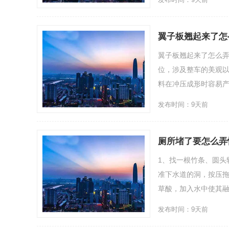
翼子板翘起来了怎
翼子板翘起来了怎么
位，涉及整车的美观以
料在冲压成形时容易产生
发布时间：9天前
厕所堵了要怎么弄
1、找一根竹条、圆头
准下水道的洞，按压拖
草酸，加入水中使其融
发布时间：9天前