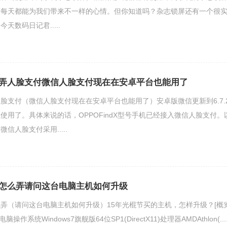
面每天都能为我们带来不一样的心情。但你知道吗？杂志锁屏还有一个很
天数码日记君.....
弄人脸支付微信人脸支付现在在安卓平台也能用了
脸支付（微信人脸支付现在在安卓平台也能用了）安卓版微信更新到6.7.
使用了。具体来说的话，OPPOFindX型号手机已经接入微信人脸支付。​
信人脸支付采用.....
怎么弄请问这台电脑主机如何升级
弄（请问这台电脑主机如何升级）15年光棍节买的主机，怎样升级？[概览
作系统Windows7旗舰版64位SP1(DirectX11)处理器AMDAthlon(....