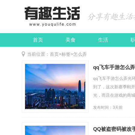
首页
美食
生活
娱乐
民俗
当前位置：
首页
>
标签
>
怎么弄
qq飞车手游怎么
qq飞车手游怎么弄光
到了，这次新赛季刚
光，而且在游戏的商城那
发布时间：3天前
QQ被盗密码被改