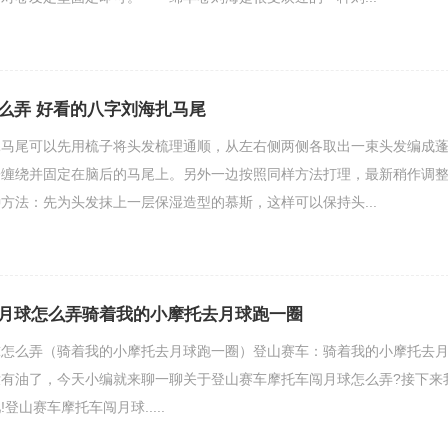
么弄 好看的八字刘海扎马尾
扎马尾可以先用梳子将头发梳理通顺，从左右侧两侧各取出一束头发编成
子缠绕并固定在脑后的马尾上。另外一边按照同样方法打理，最新稍作调
方法：先为头发抹上一层保湿造型的慕斯，这样可以保持头...
月球怎么弄骑着我的小摩托去月球跑一圈
球怎么弄（骑着我的小摩托去月球跑一圈）登山赛车：骑着我的小摩托去
有油了，今天小编就来聊一聊关于登山赛车摩托车闯月球怎么弄?接下来
登山赛车摩托车闯月球.....