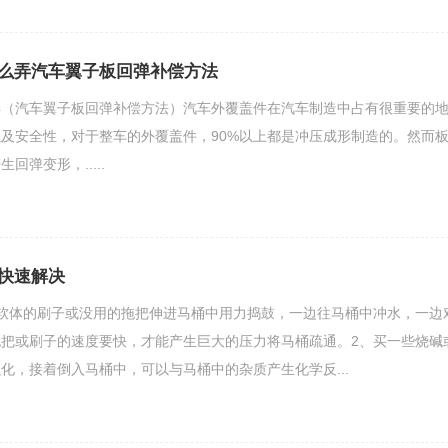
么弄汽车翼子板回弹补偿方法
弄（汽车翼子板回弹补偿方法）汽车外覆盖件在汽车制造中占有很重要的
及安全性，对于整车的外覆盖件，90%以上都是冲压成形制造的。然而
回弹变形，.....
快速解决
软体的刷子或没用的拖把伸进马桶中用力捣鼓，一边往马桶中冲水，一边
把或刷子的速度要快，才能产生巨大的压力将马桶疏通。2、买一些烧碱
化，接着倒入马桶中，可以与马桶中的杂质产生化学反...