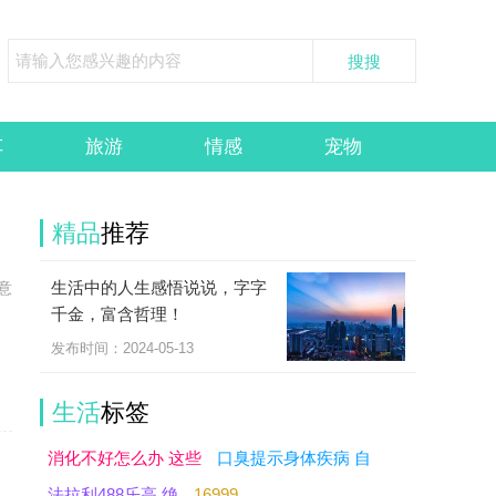
车
旅游
情感
宠物
精品
推荐
生活中的人生感悟说说，字字
意
千金，富含哲理！
发布时间：2024-05-13
生活
标签
消化不好怎么办 这些
口臭提示身体疾病 自
法拉利488乐高 绝
16999