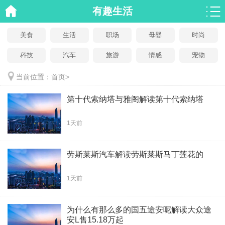
有趣生活
美食
生活
职场
母婴
时尚
科技
汽车
旅游
情感
宠物
当前位置：
首页
>
第十代索纳塔与雅阁解读第十代索纳塔
1天前
劳斯莱斯汽车解读劳斯莱斯马丁莲花的
1天前
为什么有那么多的国五途安呢解读大众途
安L售15.18万起