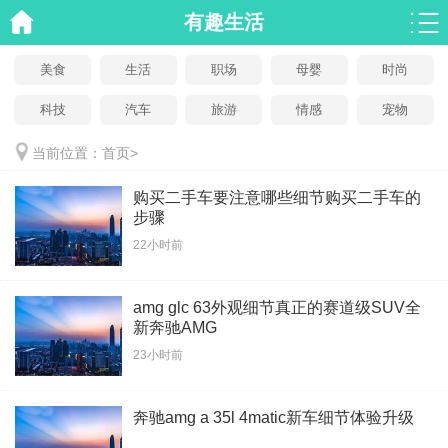
有趣生活
美食
生活
职场
母婴
时尚
科技
汽车
旅游
情感
宠物
当前位置：
首页
>
购买二手车要注意哪些细节购买二手车的
步骤
22小时前
amg glc 63外观细节真正的赛道级SUV全
新奔驰AMG
23小时前
奔驰amg a 35l 4matic新车细节体验升级