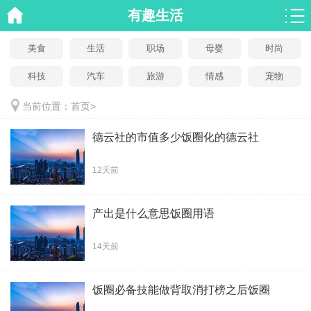
有趣生活
美食
生活
职场
母婴
时尚
科技
汽车
旅游
情感
宠物
当前位置：
首页
>
德云社的市值多少饭圈化的德云社
12天前
产出是什么意思饭圈用语
14天前
饭圈必备技能做背取消打榜之后饭圈