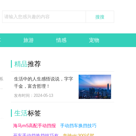
车
旅游
情感
宠物
精品
推荐
生活中的人生感悟说说，字字
系
千金，富含哲理！
.
发布时间：2024-05-13
生活
标签
海马m5高配手动挡报
手动挡车换挡技巧
开车手动挡换挡技巧有
奔驰glc300试驾