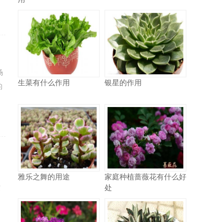
场
生菜有什么作用
银星的作用
的
了
雅乐之舞的用途
家庭种植蔷薇花有什么好
处
震