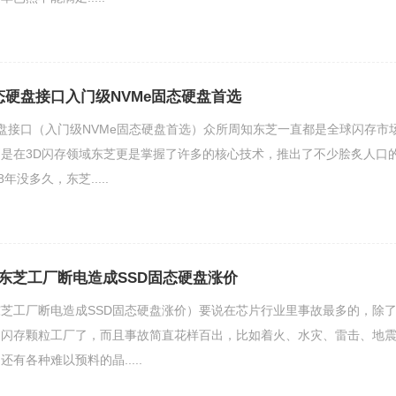
固态硬盘接口入门级NVMe固态硬盘首选
态硬盘接口（入门级NVMe固态硬盘首选）众所周知东芝一直都是全球闪存市
是在3D闪存领域东芝更是掌握了许多的核心技术，推出了不少脍炙人口
年没多久，东芝.....
东芝工厂断电造成SSD固态硬盘涨价
芝工厂断电造成SSD固态硬盘涨价）要说在芯片行业里事故最多的，除
是闪存颗粒工厂了，而且事故简直花样百出，比如着火、水灾、雷击、地
有各种难以预料的晶.....