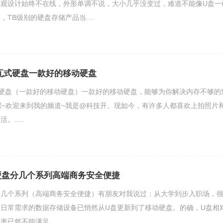
外观设计始终不在线，外形单调不说，大小几乎没变过，难道不能像U盘一
TB级别的硬盘存储产品当....
叠瓦式硬盘一款好的移动硬盘
式硬盘（一款好的移动硬盘）一款好的移动硬盘，能够为你解决内存不够的
验嘿~欢迎来到我的频道~我是@科技开。现如今，有许多人都喜欢上拍照片
.....
lim硬盘分几个系列高端商务安全便捷
im硬盘分几个系列（高端商务安全便捷）有朋友对我说过：从大学到步入职场，
日常需求的数据存储设备已悄然从U盘更新到了移动硬盘。的确，U盘相
已然不能满足.....