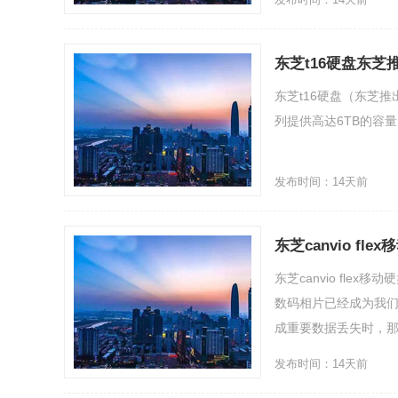
东芝t16硬盘东芝
东芝t16硬盘（东芝推
列提供高达6TB的容量
发布时间：14天前
东芝canvio f
东芝canvio fl
数码相片已经成为我
成重要数据丢失时，那种
发布时间：14天前