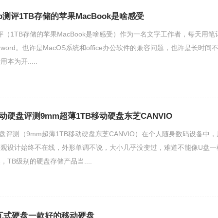
b测评1TB存储的苹果MacBook是啥感受
评（1TB存储的苹果MacBook是啥感受）作为一名文字工作者，每天用笔
ord。也许是MacOS系统和office办公软件的兼容问题，也许是长时间
为开.....
lex移动硬盘评测9mm超薄1TB移动硬盘东芝CANVIO
x移动硬盘评测（9mm超薄1TB移动硬盘东芝CANVIO）在个人随身数码设备中，
外观设计始终不在线，外形单调不说，大小几乎没变过，难道不能像U盘一
TB级别的硬盘存储产品当....
叠瓦式硬盘一款好的移动硬盘