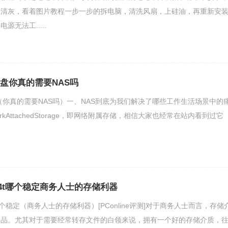
脑清灰，看着图片教程一步一步的拆电脑，清洗风扇，上硅油，再重新安
无法工.....
硬盘你真的需要NAS吗
盘（你真的需要NAS吗）一、NAS到底为我们解决了哪些工作生活场景中的
orkAttachedStorage，即网络附属存储，相信大家也经常在站内看到过它
4t哪个稳定商务人士的存储利器
哪个稳定（商务人士的存储利器）[PConline评测]对于商务人士而言，存储
用品。尤其对于需要经常转存文件的白领来说，拥有一个好的存储介质，