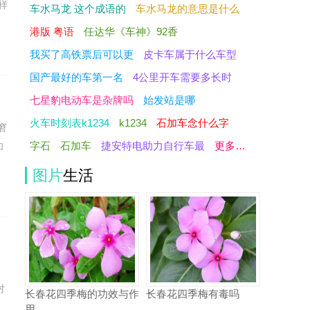
样
车水马龙 这个成语的
车水马龙的意思是什么
港版 粤语
任达华《车神》92香
我买了高铁票后可以更
皮卡车属于什么车型
国产最好的车第一名
4公里开车需要多长时
七星豹电动车是杂牌吗
始发站是哪
火车时刻表k1234
k1234
石加车念什么字
窘
字石
石加车
捷安特电助力自行车最
更多…
和
图片
生活
很
对
长春花四季梅的功效与作
长春花四季梅有毒吗
用