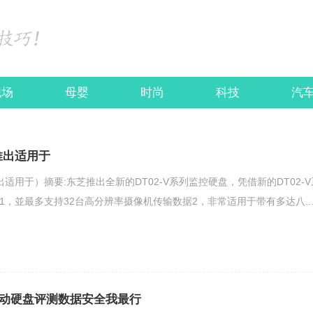
职场
母婴
时尚
科技
汽
推出适用于
出适用于）摘要:东芝推出全新的DT02-V系列监控硬盘，凭借新的DT02-V
1，並最多支持32台高分辨率摄像机传输数据2，非常适用于带有多达八....
lex移动硬盘评测数据安全我最行