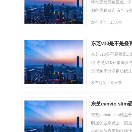
移动硬盘颜值最低，
做的更精致点吗？当然，
发布时间：13天前
东芝v10是不是
东芝v10是不是叠瓦
况-东芝V10开箱体
拍视频来分享自己的生活。
发布时间：13天前
东芝canvio s
东芝canvio sl
明显的区别就是，满足
小的存储容量和传输速率