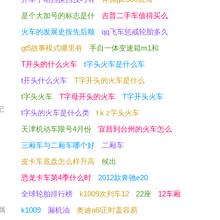
是个大加号的标志是什
吉普二手车值得买么
造
火车的发展史按先后顺
qq飞车惩戒轮胎多久
gt5故事模式哪里有
手自一体变速箱m1和
T开头的什么火车
t字头火车是什么车
t开头什么火车
T字开头的火车是什么
t字头火车
T字母开头的火车
T字开头火车
记
t字头的火车是什么类
t k z字头火车
不
天津机动车限号4月份
宜昌到台州的火车怎么
三厢车与二厢车哪个好
二厢车
皮卡车底盘怎么样升高
候出
恐龙卡车第4季什么时
2012款奔驰e20
全球轮胎排行榜
k1009次列车12
22座
12车厢
属
k1009
漏机油
奥迪a6l正时盖容易