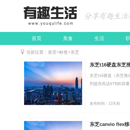
首页
美食
生活
娱乐
民俗
当前位置：
首页
>
标签
>
东芝
东芝t16硬盘东芝
东芝t16硬盘（东芝推
列提供高达6TB的容量
发布时间：13天前
东芝canvio f