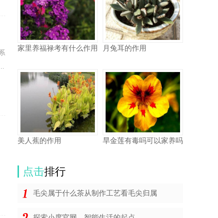
家里养福禄考有什么作用
月兔耳的作用
系
.
美人蕉的作用
旱金莲有毒吗可以家养吗
造
点击
排行
毛尖属于什么茶从制作工艺看毛尖归属
探索小度官网，智能生活的起点