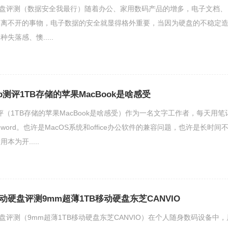
ex移动硬盘评测（数据安全我最行）随着办公、家用数码产品的增多，电子文档、
们离不开的事物，电子数据的安全就显得格外重要，当因为硬盘的不稳定
失落感、懊.....
b测评1TB存储的苹果MacBook是啥感受
评（1TB存储的苹果MacBook是啥感受）作为一名文字工作者，每天用笔
ord。也许是MacOS系统和office办公软件的兼容问题，也许是长时间
为开.....
lex移动硬盘评测9mm超薄1TB移动硬盘东芝CANVIO
x移动硬盘评测（9mm超薄1TB移动硬盘东芝CANVIO）在个人随身数码设备中，