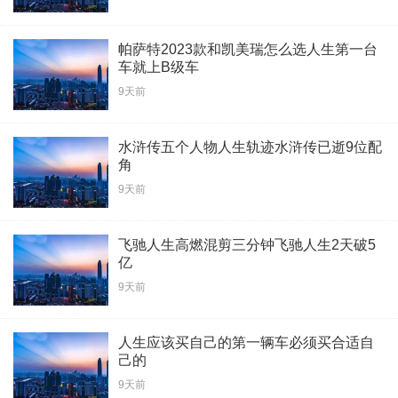
帕萨特2023款和凯美瑞怎么选人生第一台
车就上B级车
9天前
水浒传五个人物人生轨迹水浒传已逝9位配
角
9天前
飞驰人生高燃混剪三分钟飞驰人生2天破5
亿
9天前
人生应该买自己的第一辆车必须买合适自
己的
9天前