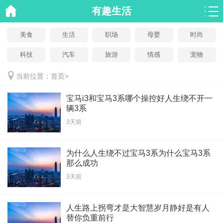
有趣生活
美食
生活
职场
母婴
时尚
科技
汽车
旅游
情感
宠物
当前位置：
首页
>
宝马i3和宝马3系哪个操控好人生绕不开一
辆3系
3天前
为什么人生绕不过宝马3系为什么宝马3系
那么成功
3天前
人生路上拐弯才是大智慧岁月静好是有人
替你负重前行