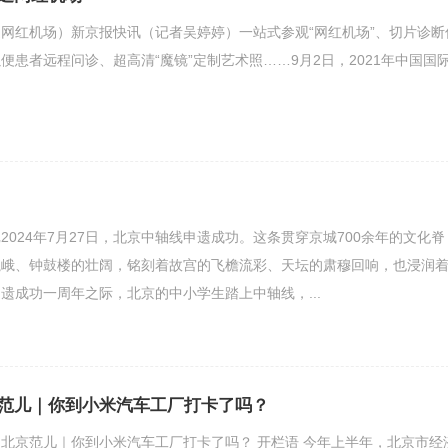
网红机场）新京报快讯（记者吴婷婷）一站式参观“网红机场”、切片诊断
便患者远程问诊、超高清“魔镜”定制艺术照……9月2日，2021年中国国
2024年7月27日，北京中轴线申遗成功。这条贯穿京城700余年的文化脊
巍峨、钟鼓楼的壮阔，铭刻着故宫的飞檐流彩、天坛的肃穆回响，也浸润
遗成功一周年之际，北京的中小学生踏上中轴线，...
范儿｜你到小米汽车工厂打卡了吗？
北京范儿｜你到小米汽车工厂打卡了吗？ 开栏语 今年上半年，北京市经