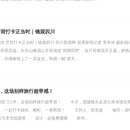
赏荷打卡正当时｜镜观四川
俏 赏荷打卡正当时｜镜观四川 四川新闻网-首屏新闻记者 李举涛 摄影报
荷香四溢。在乐山峨眉山市双福镇“简陋田野”，连片荷塘花开正盛，娇艳
，仿佛被镀上了一层金光，构成一幅“接天...
，这场别样旅行超带感！
门口岸，这场别样旅行超带感！ 今天，跟随镜头走进云南省德宏
市，一起打卡姐告、畹町、一寨两国！ 主持人：陈竞超 编导：袁
凡李浩线腊努 设计：赵薇樊珊珊 新华...