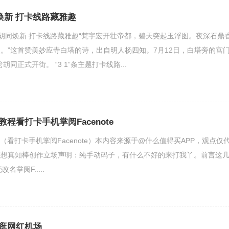
焕新 打卡线路藏雅趣
胡同焕新 打卡线路藏雅趣“梵宇宏开壮帝都，碧天突起玉浮图。夜深石鼎
。”这首赞美妙应寺白塔的诗，出自明人杨四知。7月12日，白塔旁的宫
胡同正式开街。 “3 1”条主题打卡线路...
用教程看打卡手机掌阅Facenote
教程（看打卡手机掌阅Facenote）本内容来源于@什么值得买APP，观点仅
梦想真知棒创作立场声明：纯手动码子，有什么不好的来打我丫。前言这
名掌阅F.....
逛网红机场