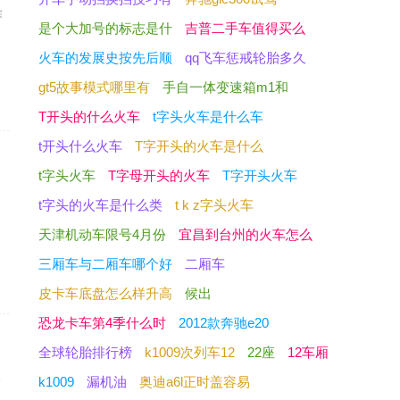
赛
是个大加号的标志是什
吉普二手车值得买么
，
火车的发展史按先后顺
qq飞车惩戒轮胎多久
gt5故事模式哪里有
手自一体变速箱m1和
T开头的什么火车
t字头火车是什么车
t开头什么火车
T字开头的火车是什么
t字头火车
T字母开头的火车
T字开头火车
t字头的火车是什么类
t k z字头火车
天津机动车限号4月份
宜昌到台州的火车怎么
三厢车与二厢车哪个好
二厢车
皮卡车底盘怎么样升高
候出
恐龙卡车第4季什么时
2012款奔驰e20
全球轮胎排行榜
k1009次列车12
22座
12车厢
涂
k1009
漏机油
奥迪a6l正时盖容易