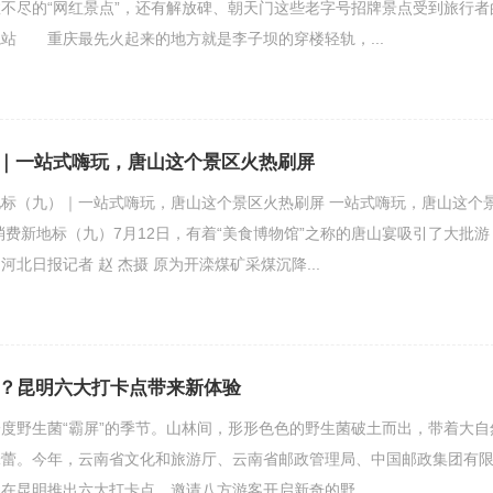
不尽的“网红景点”，还有解放碑、朝天门这些老字号招牌景点受到旅行者
站 重庆最先火起来的地方就是李子坝的穿楼轻轨，...
｜一站式嗨玩，唐山这个景区火热刷屏
标（九）｜一站式嗨玩，唐山这个景区火热刷屏 一站式嗨玩，唐山这个
消费新地标（九）7月12日，有着“美食博物馆”之称的唐山宴吸引了大批游
北日报记者 赵 杰摄 原为开滦煤矿采煤沉降...
玩？昆明六大打卡点带来新体验
野生菌“霸屏”的季节。山林间，形形色色的野生菌破土而出，带着大自
味蕾。今年，云南省文化和旅游厅、云南省邮政管理局、中国邮政集团有
在昆明推出六大打卡点，邀请八方游客开启新奇的野...