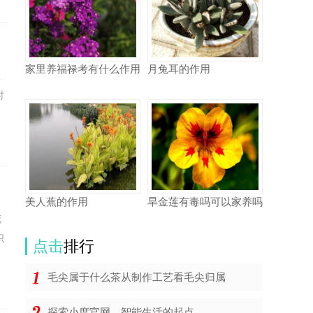
家里养福禄考有什么作用
月兔耳的作用
悠
时
美人蕉的作用
旱金莲有毒吗可以家养吗
花
织
点击
排行
毛尖属于什么茶从制作工艺看毛尖归属
探索小度官网，智能生活的起点