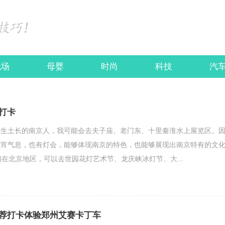
职场
母婴
时尚
科技
汽
打卡
土生土长的南京人，我可能会去夫子庙、老门东、十里秦淮水上展览区。
元宵气息，也有灯会，能够体现南京的特色，也能够展现出南京特有的文
们在北京地区，可以去世园花灯艺术节、龙庆峡冰灯节、大...
荐打卡体验郑州艾赛卡丁车