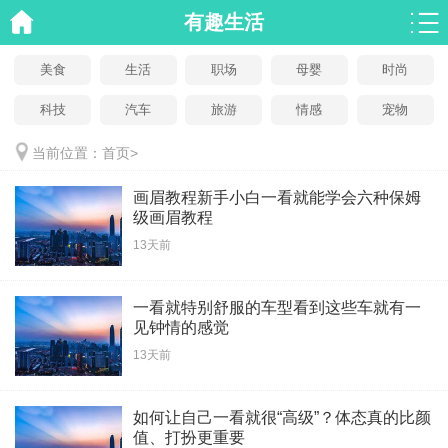
有趣生活
美食
生活
职场
母婴
时尚
科技
汽车
旅游
情感
宠物
当前位置：
首页
>
画眉教程新手小白一看就能学会六种保姆
级画眉教程
13天前
一看就特别舒服的车型看到这些车就有一
见钟情的感觉
13天前
如何让自己一看就很“高级”？体态真的比颜
值、打扮更重要