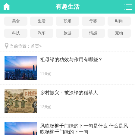
有趣生活
美食
生活
职场
母婴
时尚
科技
汽车
旅游
情感
宠物
当前位置：
首页
>
祖母绿的功效与作用有哪些？
11天前
乡村振兴：被涂绿的稻草人
12天前
风吹杨柳千门绿的下一句是什么 什么是风
吹杨柳千门绿的下一句