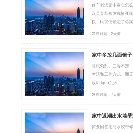
修车老汉家中身亡怎
汉吴某却被发现惨死
快，民警便锁定了命案的
发布时间：2天前
家中多放几面镜子
睡眠紊乱、三餐不定、邋遢
生活和工作方式。而无
段&ldquo;宅&...
发布时间：7天前
家中返潮出水墙壁
简要回答用防水胶带