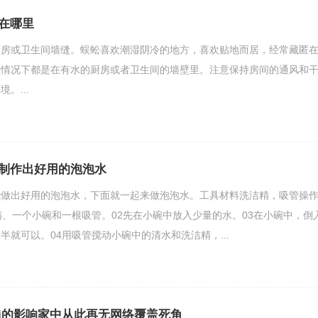
在哪里
厨房或卫生间墙缝。蜈蚣喜欢潮湿阴冷的地方，喜欢贴地而居，经常藏匿
般情况下都是在有水的厨房或者卫生间的墙壁里。注意保持房间的通风和
。...
制作出好用的泡泡水
能做出好用的泡泡水，下面就一起来做泡泡水。工具材料洗洁精，吸管操
精、一个小碗和一根吸管。02先在小碗中放入少量的水。03在小碗中，倒
半就可以。04用吸管搅动小碗中的清水和洗洁精，...
ifi的影响家中从此再无网络覆盖死角