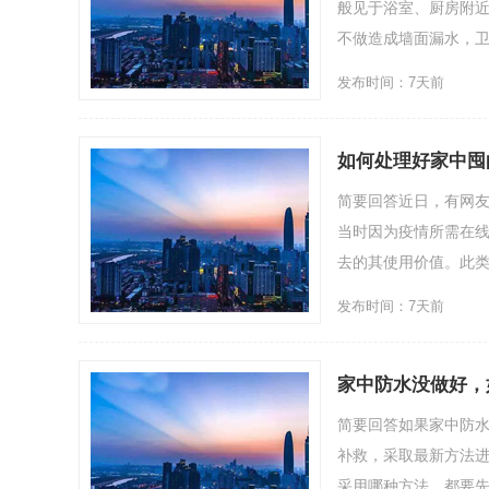
般见于浴室、厨房附近
不做造成墙面漏水，卫
发布时间：7天前
如何处理好家中囤
简要回答近日，有网
当时因为疫情所需在线
去的其使用价值。此类事
发布时间：7天前
家中防水没做好，
简要回答如果家中防
补救，采取最新方法
采用哪种方法，都要先