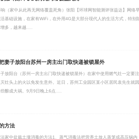
fi的影响（家中从此再无网络覆盖死角）张阳【环球网智能测评张益达】网络
活基础设施，在家有WiFi，在外用4G是大部分现代人的生活方式，特别
多，越来越.....
把妻子放阳台苏州一房主出门取快递被锁屋外
妻子放阳台（苏州一房主出门取快递被锁屋外）在家中使用燃气灶一定要
熄灭灶头上的火以免发生意外。近日，苏州工业园区某小区居民袁先生就
酿成大祸。9月9日晚上6点.....
的方法
法家中盆栽土壤消毒的方法1、蒸气消毒法把营养土放人蒸笼或高压锅内