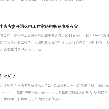
生火灾责任退休电工在家给电瓶充电酿火灾
灾责任（退休电工在家给电瓶充电酿火灾）9月1日上午，四川泸州市合
一对老人居住的二楼单元房因电瓶车充电起火，经当地消防半小时扑救，
灾发生时房中无人，未造.....
什么药？
药？家中养鱼需要常备什么药？1、氯四环素，疾病对象是烂鳍、水棉病
0~20mgL，鱼病时可持续药浴4～6天，可根据需要重复药裕2、呋喃西林
、水棉病、溃烂症等，鱼病时持续药浴5天，...