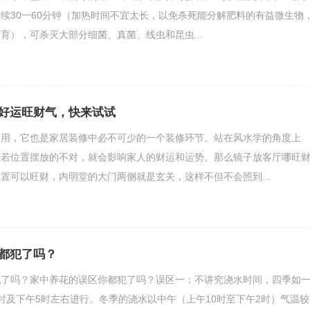
，持续30一60分钟（加热时间不宜太长，以免杀死能分解肥料的有益微生物
育），可杀灭大部分细菌、真菌、线虫和昆虫...
好运旺财气，快来试试
使用，它也是家居装修中必不可少的一个装修环节。站在风水学的角度上
，若位置摆放的不对，就会影响家人的财运和运势。那么镜子放客厅哪旺
置可以旺财，内明堂的大门两侧就是玄关，这样不但不会照到...
都犯了吗？
犯了吗？家中养花的误区你都犯了吗？误区一：不讲究浇水时间，四季如
时及下午5时左右进行。冬季的浇水以中午（上午10时至下午2时）气温较