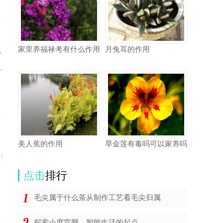
家里养福禄考有什么作用
月兔耳的作用
？
，
美人蕉的作用
旱金莲有毒吗可以家养吗
：
西
点击
排行
毛尖属于什么茶从制作工艺看毛尖归属
探索小度官网，智能生活的起点