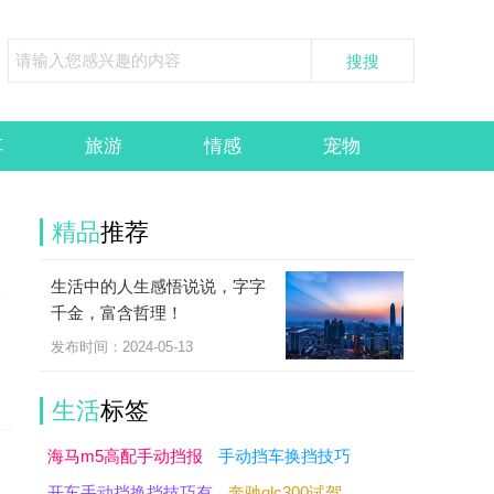
车
旅游
情感
宠物
精品
推荐
生活中的人生感悟说说，字字
室
千金，富含哲理！
发布时间：2024-05-13
生活
标签
海马m5高配手动挡报
手动挡车换挡技巧
开车手动挡换挡技巧有
奔驰glc300试驾