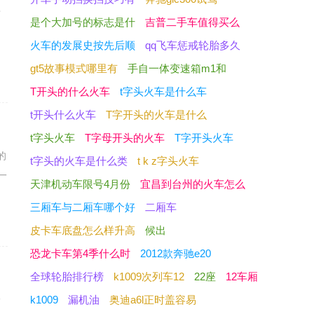
老
是个大加号的标志是什
吉普二手车值得买么
火车的发展史按先后顺
qq飞车惩戒轮胎多久
gt5故事模式哪里有
手自一体变速箱m1和
T开头的什么火车
t字头火车是什么车
t开头什么火车
T字开头的火车是什么
t字头火车
T字母开头的火车
T字开头火车
的
t字头的火车是什么类
t k z字头火车
一
天津机动车限号4月份
宜昌到台州的火车怎么
三厢车与二厢车哪个好
二厢车
皮卡车底盘怎么样升高
候出
恐龙卡车第4季什么时
2012款奔驰e20
全球轮胎排行榜
k1009次列车12
22座
12车厢
一
k1009
漏机油
奥迪a6l正时盖容易