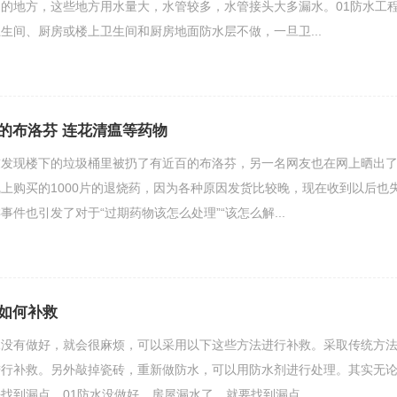
的地方，这些地方用水量大，水管较多，水管接头大多漏水。01防水工
生间、厨房或楼上卫生间和厨房地面防水层不做，一旦卫...
的布洛芬 连花清瘟等药物
友发现楼下的垃圾桶里被扔了有近百的布洛芬，另一名网友也在网上晒出
上购买的1000片的退烧药，因为各种原因发货比较晚，现在收到以后也
件也引发了对于“过期药物该怎么处理”“该怎么解...
如何补救
水没有做好，就会很麻烦，可以采用以下这些方法进行补救。采取传统方
进行补救。另外敲掉瓷砖，重新做防水，可以用防水剂进行处理。其实无
找到漏点。01防水没做好，房屋漏水了，就要找到漏点。...