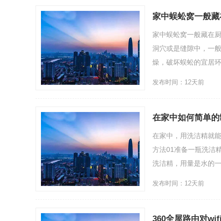
家中蜈蚣窝一般藏
家中蜈蚣窝一般藏在
洞穴或是缝隙中，一
燥，破坏蜈蚣的宜居环境
发布时间：12天前
在家中如何简单的
在家中，用洗洁精就
方法01准备一瓶洗洁
洗洁精，用量是水的一
发布时间：12天前
360全屋路由对w