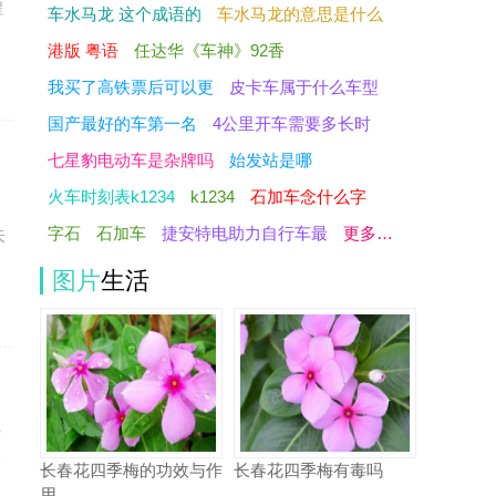
程
车水马龙 这个成语的
车水马龙的意思是什么
港版 粤语
任达华《车神》92香
我买了高铁票后可以更
皮卡车属于什么车型
国产最好的车第一名
4公里开车需要多长时
七星豹电动车是杂牌吗
始发站是哪
火车时刻表k1234
k1234
石加车念什么字
了
字石
石加车
捷安特电助力自行车最
更多…
失
图片
生活
法
论
长春花四季梅的功效与作
长春花四季梅有毒吗
用