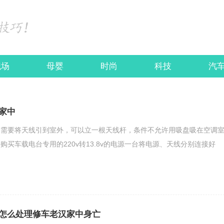
职场
母婴
时尚
科技
汽
家中
中需要将天线引到室外，可以立一根天线杆，条件不允许用吸盘吸在空调
购买车载电台专用的220v转13.8v的电源一台将电源、天线分别连接好
怎么处理修车老汉家中身亡