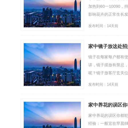
加热到60一10090
影响花卉的正常生长发
发布时间：14天前
家中镜子放这处招
镜子在每家每户都有
讲，镜子摆放有禁忌
呢？镜子放客厅玄关位
发布时间：14天前
家中养花的误区你
家中养花的误区你都
经验：一般宜在早晨8