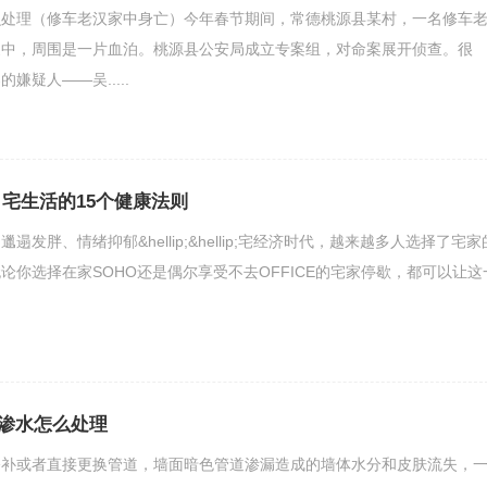
么处理（修车老汉家中身亡）今年春节期间，常德桃源县某村，一名修车
家中，周围是一片血泊。桃源县公安局成立专案组，对命案展开侦查。很
嫌疑人——吴.....
 宅生活的15个健康法则
发胖、情绪抑郁&hellip;&hellip;宅经济时代，越来越多人选择了宅家
论你选择在家SOHO还是偶尔享受不去OFFICE的宅家停歇，都可以让这
渗水怎么处理
修补或者直接更换管道，墙面暗色管道渗漏造成的墙体水分和皮肤流失，