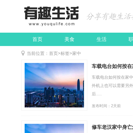
首页
美食
生活
娱乐
民俗
当前位置：
首页
>
标签
>
家中
车载电台如何按在
车载电台如何按在家
外机上也可以需要另外
后.....
发布时间：2天前
修车老汉家中身亡