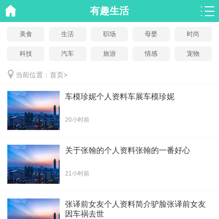
有趣生活
美食
生活
职场
母婴
时尚
科技
汽车
旅游
情感
宠物
当前位置：
首页
>
车模珍妮个人资料车展车模珍妮
20小时前
关于张翰的个人资料张翰的一番好心
21小时前
张译前女友个人资料简介驴脸张译前女友
因车祸去世