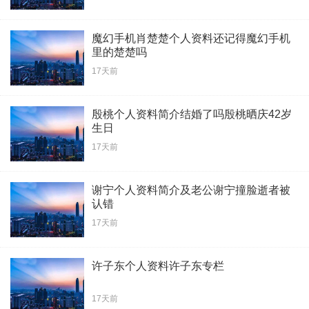
魔幻手机肖楚楚个人资料还记得魔幻手机
里的楚楚吗
17天前
殷桃个人资料简介结婚了吗殷桃晒庆42岁
生日
17天前
谢宁个人资料简介及老公谢宁撞脸逝者被
认错
17天前
许子东个人资料许子东专栏
17天前