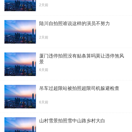
2天前
陆川自拍照谁说这样的演员不努力
2天前
厦门违停拍照没有贴条算吗莫让违停煞风
景
6天前
吊车过超限站被拍照超限司机躲避检查
6天前
山村雪景拍照雪中山路乡村大白