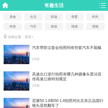
有趣生活
美食
生活
职场
母婴
时尚
科技
汽车
旅游
情感
宠物
当前位置：
首页
>
汽车带防尘套会拍照吗有些套汽车不能戴
2天前
高速出口逆行拍照有哪几种摄像头普法宣
传高速公路特别规定
2天前
尼康50 1.8和50 1.4拍照对比京东正品国行
镜头居然翻车了