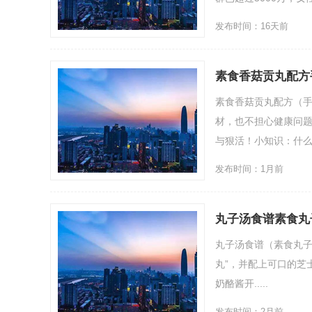
发布时间：16天前
素食香菇贡丸配方
素食香菇贡丸配方（
材，也不担心健康问
与狠活！小知识：什么要
发布时间：1月前
丸子汤食谱素食丸
丸子汤食谱（素食丸子
丸”，并配上可口的芝
奶酪酱开.....
发布时间：2月前