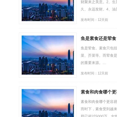
财聚来之美意。2、生
久、永远发财。4、油菜
发布时间：12天前
鱼是素食还是荤食
鱼是荤食。素食只包
菜、芥菜等。而荤食
的重要来源。...
发布时间：12天前
素食和肉食哪个更
素食和肉食哪个更容易
而时下，素食受到越
群已超过5000万，女性占