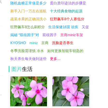
久
随机血糖正常值是多少
蛋白质印迹法的步骤是
新手入门一万左右巡航
十大经典食物的起源
蔬菜水果的正确清洗小
狂野飙车8个人赛低分
狂野飙车8怎么刷积分
生活保健16宜 祛疾
又促
揭秘 “双歧因子”对
双歧因子
京商miniz车架
KYOSHO
miniz
京商
洗脸是否养生
香
冬季洗脸需谨慎 冷水
如何更换智能车钥匙的
养
秋天养生每天做到这些
更多…
图片
生活
，
人