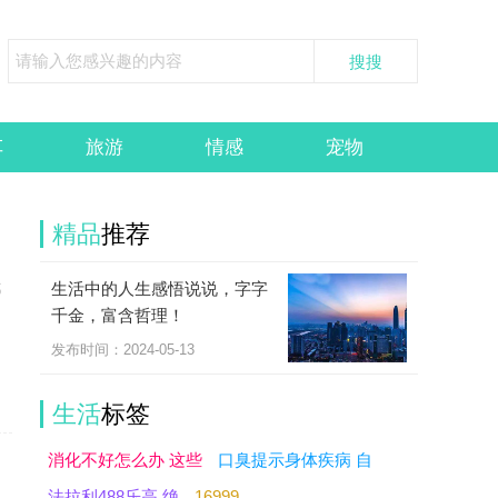
车
旅游
情感
宠物
精品
推荐
生活中的人生感悟说说，字字
都
千金，富含哲理！
的
发布时间：2024-05-13
生活
标签
消化不好怎么办 这些
口臭提示身体疾病 自
法拉利488乐高 绝
16999