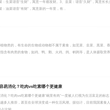
菜：生菜谐音“生财”，寓意一年都发财。3、韭菜：谐音“久财”，寓意长长
：油菜谐音“有财”，寓意新的一年里，有...
括植物类的，有生命的生物或动物都不属于素食，如苋菜、韭菜、蒿菜、
是指含有肉类的食物，如鸡、鸭、鹅、火鸡、鸽、鹌鹑等，是人体摄取营
容易消化？吃肉vs吃素哪个更健康
消化？吃肉vs吃素哪个更健康“碗里有肉”一度被人们视为生活富足的标志
来越多人推崇，甚至在全球演变成一种生活风潮。据估计，目前我国素食
比较.....