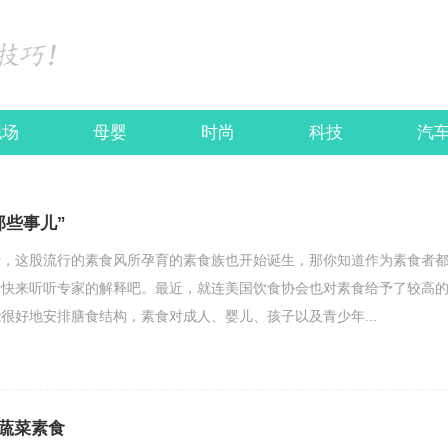
职场
母婴
时尚
科技
汽
那些事儿”
行，这股流行的素食风所孕育的素食族也开始诞生，那你知道作为素食者
？快来听听专家的解释吧。最近，就连美国饮食协会也对素食给予了较高
很好地安排膳食结构，素食对成人、婴儿、孩子以及青少年...
蔬菜素食