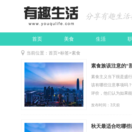
首页
美食
生活
娱乐
民俗
当前位置：
首页
>
标签
>
素食
素食族该注意的“
素食主义当下很是盛
该有哪些注意事项吗
评价，他们认为如果能
发布时间：3天前
秋天最适合吃哪些