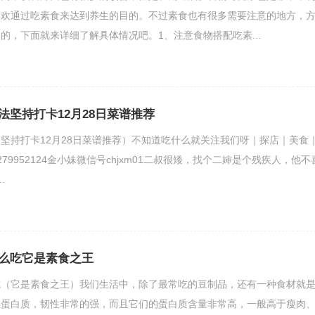
喜欢通过吃素食来达到养生的目的。不过素食也有很多需要注意的地方，
的，下面就来详细了解具体情况吧。1、注意食物搭配吃素...
法坚持打卡12月28日菜谱推荐
坚持打卡12月28日菜谱推荐）不知道吃什么就关注我们呀｜探店｜美食
79952124金小妹微信号chjxm01二叔很矮，找个二婶是个残疾人，他不
.
么吃它是素食之王
吃（它是素食之王）我们生活中，除了最常吃的豆制品，还有一种食材就
性蛋白质，韧性非常的强，而且它们的蛋白质含量非常高，一般高于瘦肉