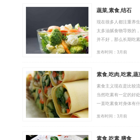
蔬菜,素食,结石
现在很多人都注重养
太多油腻食物导致的
并不好，那么长期吃素
发布时间：3月前
素食,吃肉,吃素,蔬
素食主义现在是比较
当然吃素有一定的好
一直吃素食对身体有什
发布时间：3月前
素食,吃素,膳食