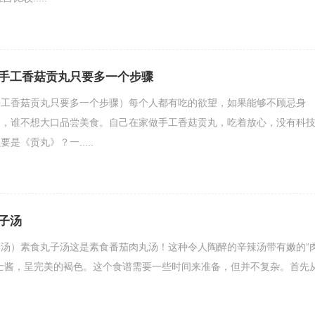
手工香菇贡丸只要多一个步骤
手工香菇贡丸只要多一个步骤）每个人都有吃的欲望，如果能够不顾忌身
题，谁不想大口品尝美食。自己在家做手工香菇贡丸，吃着放心，没有科
是《贡丸》？一.....
子汤
汤）素食丸子汤这是素食番茄肉丸汤！这种令人陶醉的辛辣汤带有嫩的“
士酱，呈完美的褐色。这个食谱需要一些时间来准备，但并不复杂。首先