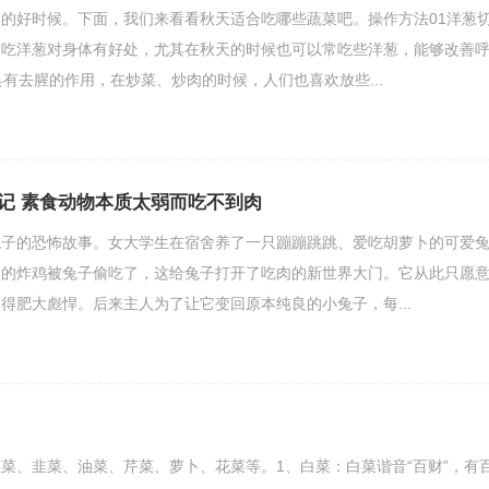
的好时候。下面，我们来看看秋天适合吃哪些蔬菜吧。操作方法01洋葱
常吃洋葱对身体有好处，尤其在秋天的时候也可以常吃些洋葱，能够改善
具有去腥的作用，在炒菜、炒肉的时候，人们也喜欢放些...
记 素食动物本质太弱而吃不到肉
兔子的恐怖故事。女大学生在宿舍养了一只蹦蹦跳跳、爱吃胡萝卜的可爱
里的炸鸡被兔子偷吃了，这给兔子打开了吃肉的新世界大门。它从此只愿
得肥大彪悍。后来主人为了让它变回原本纯良的小兔子，每...
菜、韭菜、油菜、芹菜、萝卜、花菜等。1、白菜：白菜谐音“百财”，有