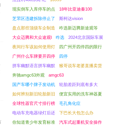
切
现实倒车入库停车的点
18年比亚迪秦100
呼
芝罘区违建拆除停止了
斯柯达vision
盘点那些顶级车企制造
咋选新迈腾新途观等
大众迈腾和大众途观l
咋选
2024北京国际车展
夜间行车该如何使用灯
四广州开四停四的限行
广州什么车牌要开四停
四停
兔
拼车幽默语言拼车幽默
猴哥说车老婆直播卖货
意
奔驰amgc63外观
amgc63
国产车哪个牌子发动机
轮胎差距到底有多大
如何辨别新旧轮胎新旧
便宜实用的洗车神器夏
全球性器官尺寸排行榜
毛孔角化症
电动车充电器绿灯后还
下巴长大包怎么办
百
你知道青少年发育标准
汽车式起重机安全操作