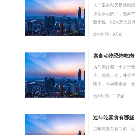
人们常说秋天是贴秋瞟
洋葱会流眼泪，然而
吸系统。02大蒜大蒜
发布时间：9天前
素食动物恐怖吃肉
坊间流传着一个关于
子。偶然一次，外卖
吃肉，不再吃素食，长
发布时间：11天前
过年吃素食有哪些
过年吃素食有白菜、生