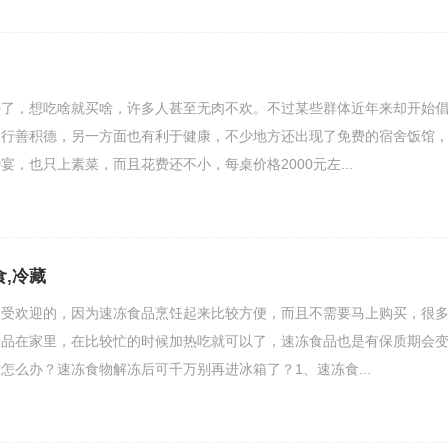
，想吃啥就买啥，许多人甚至无肉不欢。不过某些群体近年来却开始
是行善积德，另一方面也有利于健康，不少地方还出现了免费的宿舍饭馆
，也只上素菜，而且花费还不小，每桌价格2000元左...
食,冷藏
常受欢迎的，因为速冻食品烹饪起来比较方便，而且不需要马上购买，很
食品在家里，在比较忙的时候加热吃就可以了，速冻食品也是有保质期会
怎么办？速冻食物解冻后可千万别再进冰箱了？1、速冻食...