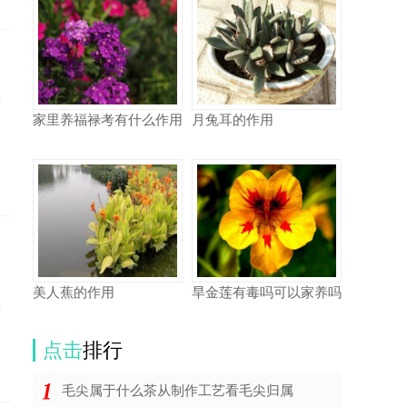
倡
家里养福禄考有什么作用
月兔耳的作用
，
多
美人蕉的作用
旱金莲有毒吗可以家养吗
变
点击
排行
毛尖属于什么茶从制作工艺看毛尖归属