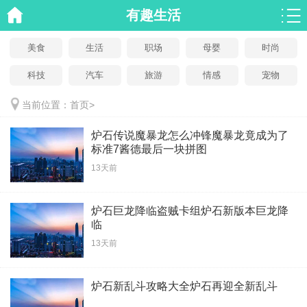
有趣生活
美食
生活
职场
母婴
时尚
科技
汽车
旅游
情感
宠物
当前位置：
首页
>
炉石传说魔暴龙怎么冲锋魔暴龙竟成为了
标准7酱德最后一块拼图
13天前
炉石巨龙降临盗贼卡组炉石新版本巨龙降
临
13天前
炉石新乱斗攻略大全炉石再迎全新乱斗