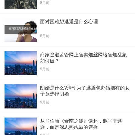
8月前
面对困难想逃避是什么心理
8月前
​商家逃避监管网上售卖烟丝网络售烟乱象
如何破？
9月前
阴婚是什么?清朝为了逃避包办婚姻有的女
子竟选择阴婚
9月前
从马伯庸《食南之徒》谈起，躺平非逃
避，而是深思熟虑后的选择