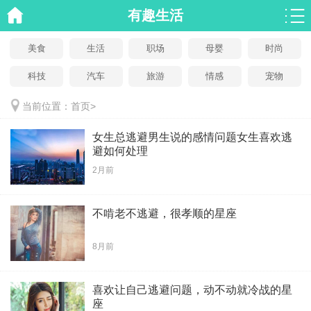
有趣生活
美食
生活
职场
母婴
时尚
科技
汽车
旅游
情感
宠物
当前位置：
首页
>
女生总逃避男生说的感情问题女生喜欢逃
避如何处理
2月前
不啃老不逃避，很孝顺的星座
8月前
喜欢让自己逃避问题，动不动就冷战的星
座