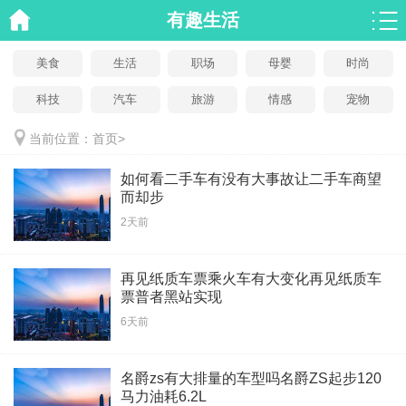
有趣生活
美食
生活
职场
母婴
时尚
科技
汽车
旅游
情感
宠物
当前位置：
首页
>
如何看二手车有没有大事故让二手车商望
而却步
2天前
再见纸质车票乘火车有大变化再见纸质车
票普者黑站实现
6天前
名爵zs有大排量的车型吗名爵ZS起步120
马力油耗6.2L