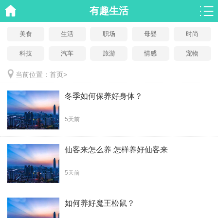
有趣生活
美食
生活
职场
母婴
时尚
科技
汽车
旅游
情感
宠物
当前位置：
首页
>
冬季如何保养好身体？
5天前
仙客来怎么养 怎样养好仙客来
5天前
如何养好魔王松鼠？