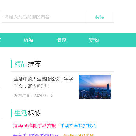
车
旅游
情感
宠物
精品
推荐
生活中的人生感悟说说，字字
它
千金，富含哲理！
果
发布时间：2024-05-13
生活
标签
海马m5高配手动挡报
手动挡车换挡技巧
开车手动挡换挡技巧有
奔驰glc300试驾