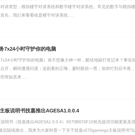
宇对讲类型：模拟楼宇对讲系统和数字楼宇对讲系统。常见的数字与模拟
先，我们来看看啥是楼宇对讲系统.....
务7x24小时守护你的电脑
7x24小时守护你的电脑）谁不想像大神一样，酷炫地敲打笔记本？事实
刚点开，瞬间遭遇闪退；追剧看的正嗨，霎时眼前一黑；加班忙到后半夜
如其来.....
gx主板说明书技嘉推出AGESA1.0.0.4
主板说明书（技嘉推出AGESA1.0.0.4）X570BIOSF10抢先提供功能更新及
50将随后陆续推出，我来为大家科普一下关于技嘉x570gamingx主板说明书?