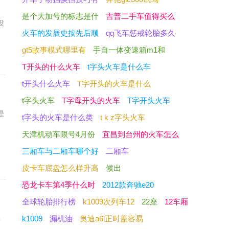
是
是个大加号的标志是什
吉普二手车值得买么
没
火车的发展史按先后顺
qq飞车惩戒轮胎多久
gt5故事模式哪里有
手自一体变速箱m1和
T开头的什么火车
t字头火车是什么车
t开头什么火车
T字开头的火车是什么
t字头火车
T字母开头的火车
T字开头火车
是
t字头的火车是什么类
t k z字头火车
天津机动车限号4月份
宜昌到台州的火车怎么
三厢车与二厢车哪个好
二厢车
皮卡车底盘怎么样升高
候出
恐龙卡车第4季什么时
2012款奔驰e20
全球轮胎排行榜
k1009次列车12
22座
12车厢
非
k1009
漏机油
奥迪a6l正时盖容易