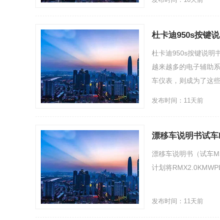
杜卡迪950s按键
杜卡迪950s按键说
越来越多的电子辅助
车仪表，则成为了这些功
发布时间：11天前
漂移车说明书试车M
漂移车说明书（试车MST
计划将RMX2.0KMWP
发布时间：11天前