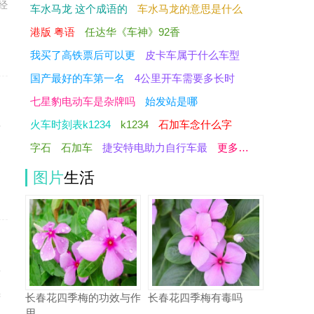
经
车水马龙 这个成语的
车水马龙的意思是什么
港版 粤语
任达华《车神》92香
我买了高铁票后可以更
皮卡车属于什么车型
国产最好的车第一名
4公里开车需要多长时
七星豹电动车是杂牌吗
始发站是哪
火车时刻表k1234
k1234
石加车念什么字
广
字石
石加车
捷安特电助力自行车最
更多…
凝
图片
生活
?
续
长春花四季梅的功效与作
长春花四季梅有毒吗
用