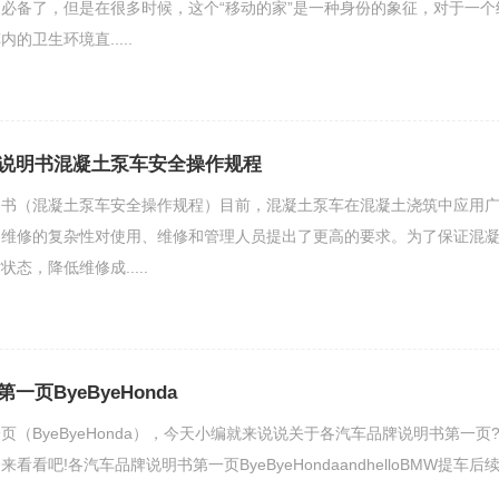
必备了，但是在很多时候，这个“移动的家”是一种身份的象征，对于一个
的卫生环境直.....
说明书混凝土泵车安全操作规程
明书（混凝土泵车安全操作规程）目前，混凝土泵车在混凝土浇筑中应用
和维修的复杂性对使用、维修和管理人员提出了更高的要求。为了保证混
态，降低维修成.....
页ByeByeHonda
（ByeByeHonda），今天小编就来说说关于各汽车品牌说明书第一页
看吧!各汽车品牌说明书第一页ByeByeHondaandhelloBMW提车后