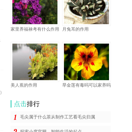
家里养福禄考有什么作用
月兔耳的作用
，
托
美人蕉的作用
旱金莲有毒吗可以家养吗
)
点击
排行
毛尖属于什么茶从制作工艺看毛尖归属
探索小度官网，智能生活的起点