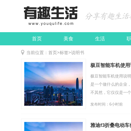
首页
美食
生活
娱乐
民俗
当前位置：
首页
>
标签
>
说明书
极豆智能车机使用
极豆智能车机使用说
是一个做什么的企业
不其然，它仅仅是一个成立
发布时间：6小时前
雅迪f3折叠电动车