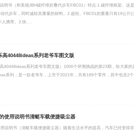
说明书（和美德JBH碳纤维折叠代步车FBC01）特点:1.碳纤维框架。这
动代步车，同时减轻其重量的材料。2.超轻。FBC01的重量只有19公斤(
携带。3.快.....
乐高40448ideas系列老爷车图文版
高40448ideas系列老爷车图文版）1000个评测挑战的第23期，给大家的
ideas系列，是一款老爷车，上市于2021年，共有189个零件，其中包含2个
的使用说明书清蜓车载便捷吸尘器
使用说明书（清蜓车载便捷吸尘器）随着生活水平的提高，汽车已经变得