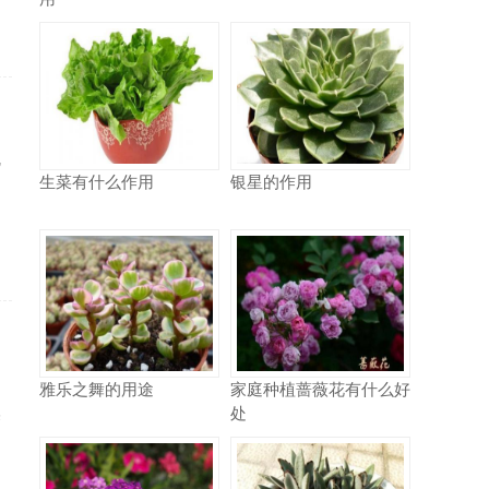
电
生菜有什么作用
银星的作用
动
细
雅乐之舞的用途
家庭种植蔷薇花有什么好
处
某