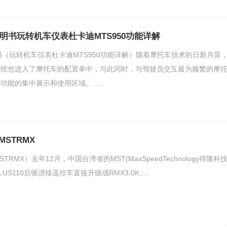
说明书玩转机车仪表杜卡迪MTS950功能详解
明书（玩转机车仪表杜卡迪MTS950功能详解）随着摩托车技术的日新月异
系统也进入了摩托车的配置单中，与此同时，与驾驶员交互最为频繁的摩
能的集中展示和使用区域。.....
STRMX
RMX）去年12月，中国台湾省的MST(MaxSpeedTechnology得隆科技
LUS110后驱漂移遥控车直接升级成RMX3.0K.....