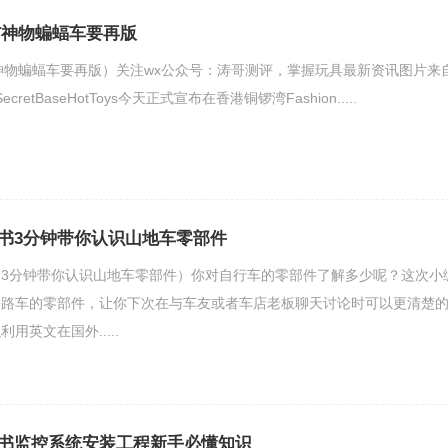
T神物蝙蝠车要再版
T神物蝙蝠车要再版）关注wx公众号：涛哥测评，掌握玩具最新资讯图片来
-SecretBaseHotToys今天正式宣布在香港铜锣湾Fashion.....
书3分钟带你认识山地车零部件
3分钟带你认识山地车零部件）你对自行车的零部件了解多少呢？这次小
公路车的零部件，让你下次在与车友或者车店老板聊天讨论时可以更清楚
用英文在国外.....
书监控系统安装工程新手必懂知识