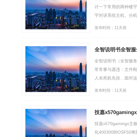
讨一下常用的两种楼
宇对讲系统主机、分机首
发布时间：11天前
全智说明书全智服
全智说明书（全智服务
常常事与愿违：文件
人未死机先挂…面对这些突
发布时间：11天前
技嘉x570gamin
技嘉x570gamingx
化400300BIOSF