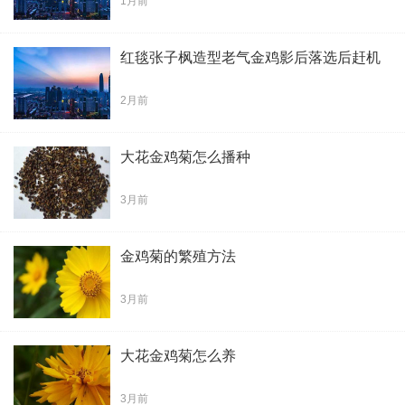
1月前
红毯张子枫造型老气金鸡影后落选后赶机
2月前
大花金鸡菊怎么播种
3月前
金鸡菊的繁殖方法
3月前
大花金鸡菊怎么养
3月前