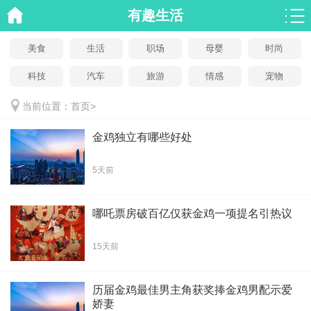
有趣生活
美食
生活
职场
母婴
时尚
科技
汽车
旅游
情感
宠物
当前位置：
首页
>
金鸡独立有哪些好处
5天前
哪吒票房破百亿仅获金鸡一项提名引热议
15天前
历届金鸡最佳男主角获奖捧金鸡男配示爱
娇妻