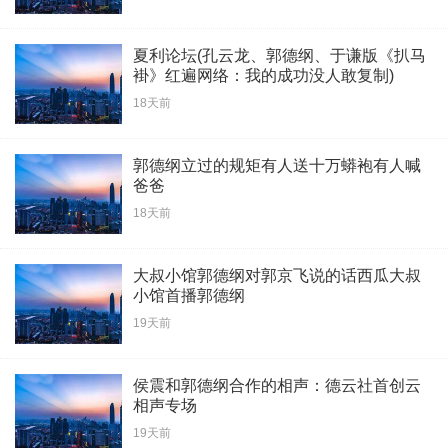
夏利论坛(孔云龙、郭德纲、于谦版《扒马
褂》红遍网络：我的成功没人敢复制)
18天前
郭德纲立过的规矩有人送十万蟒袍有人喊
爸爸
18天前
大叔小馆郭德纲对郭京飞说的话西瓜大叔
小馆首播郭德纲
19天前
侯震和郭德纲合作的相声：德云社首创云
相声专场
19天前