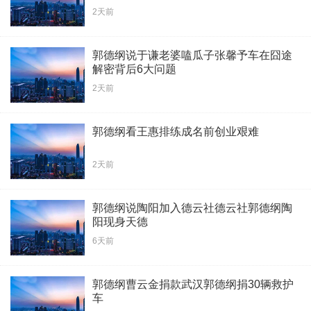
2天前
郭德纲说于谦老婆嗑瓜子张馨予车在囧途
解密背后6大问题
2天前
郭德纲看王惠排练成名前创业艰难
2天前
郭德纲说陶阳加入德云社德云社郭德纲陶
阳现身天德
6天前
郭德纲曹云金捐款武汉郭德纲捐30辆救护
车