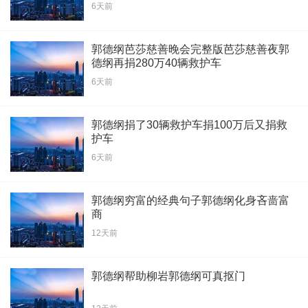
6天前
郭德纲芭莎慈善晚会完整版芭莎慈善夜郭
德纲再捐280万40辆救护车
6天前
郭德纲捐了30辆救护车捐100万后又捐救
护车
6天前
郭德纲穷富的经典句子郭德纲化身吝啬富
商
12天前
郭德纲帮助柳岩郭德纲可真抠门