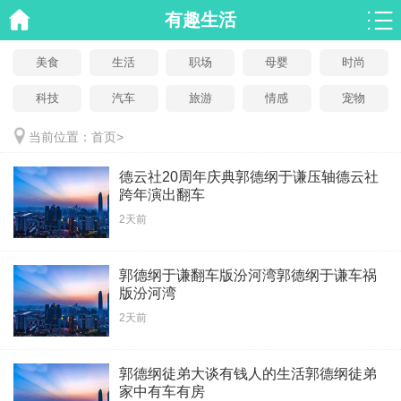
有趣生活
美食
生活
职场
母婴
时尚
科技
汽车
旅游
情感
宠物
当前位置：
首页
>
德云社20周年庆典郭德纲于谦压轴德云社
跨年演出翻车
2天前
郭德纲于谦翻车版汾河湾郭德纲于谦车祸
版汾河湾
2天前
郭德纲徒弟大谈有钱人的生活郭德纲徒弟
家中有车有房