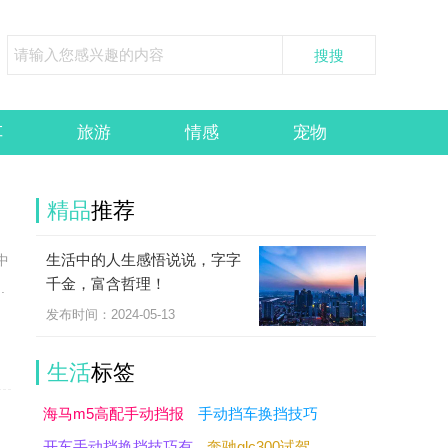
车
旅游
情感
宠物
精品
推荐
生活中的人生感悟说说，字字
中
千金，富含哲理！
.
发布时间：2024-05-13
生活
标签
海马m5高配手动挡报
手动挡车换挡技巧
开车手动挡换挡技巧有
奔驰glc300试驾