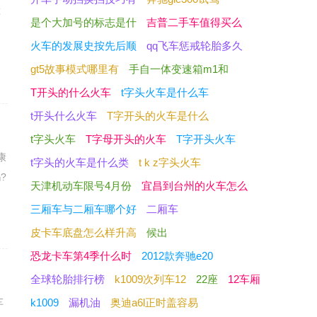
车
是个大加号的标志是什
吉普二手车值得买么
火车的发展史按先后顺
qq飞车惩戒轮胎多久
gt5故事模式哪里有
手自一体变速箱m1和
T开头的什么火车
t字头火车是什么车
t开头什么火车
T字开头的火车是什么
t字头火车
T字母开头的火车
T字开头火车
康
t字头的火车是什么类
t k z字头火车
?
天津机动车限号4月份
宜昌到台州的火车怎么
三厢车与二厢车哪个好
二厢车
皮卡车底盘怎么样升高
候出
恐龙卡车第4季什么时
2012款奔驰e20
全球轮胎排行榜
k1009次列车12
22座
12车厢
车
k1009
漏机油
奥迪a6l正时盖容易