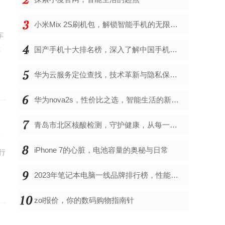
小米Mix 2S刷机包，解锁智能手机的无限可能
车
你
国产手机十大排名榜，深入了解中国手机市场的佼佼者
华为云服务定位查找，技术革新与隐私保护的双重奏
华为nova2s，性价比之选，智能生活的新伙伴
青岛市北区核酸检测，守护健康，从每一次检测开始
而
iPhone 7的心脏，电池容量的奥秘与日常
行
2023年笔记本电脑一线品牌排行榜，性能、创新与用户满意度的综合考量
zol报价，你的数码购物指南针