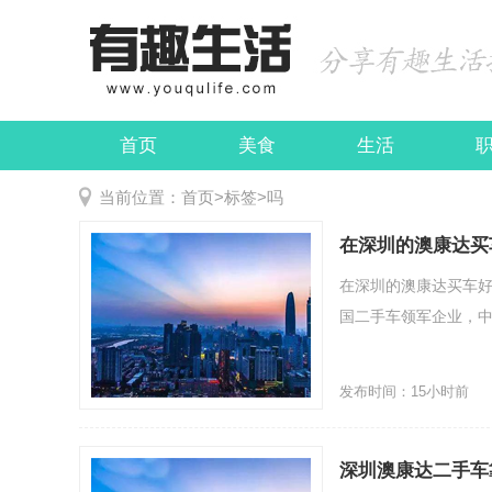
首页
美食
生活
娱乐
民俗
当前位置：
首页
>
标签
>
吗
在深圳的澳康达买
在深圳的澳康达买车好
国二手车领军企业，中国
发布时间：15小时前
深圳澳康达二手车