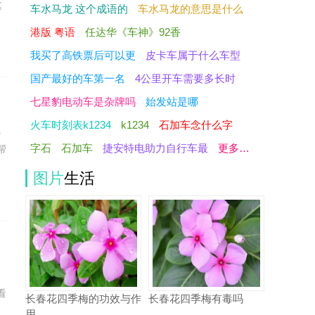
这
车水马龙 这个成语的
车水马龙的意思是什么
港版 粤语
任达华《车神》92香
我买了高铁票后可以更
皮卡车属于什么车型
国产最好的车第一名
4公里开车需要多长时
七星豹电动车是杂牌吗
始发站是哪
火车时刻表k1234
k1234
石加车念什么字
以
字石
石加车
捷安特电助力自行车最
更多…
帮
图片
生活
一
看
长春花四季梅的功效与作
长春花四季梅有毒吗
用