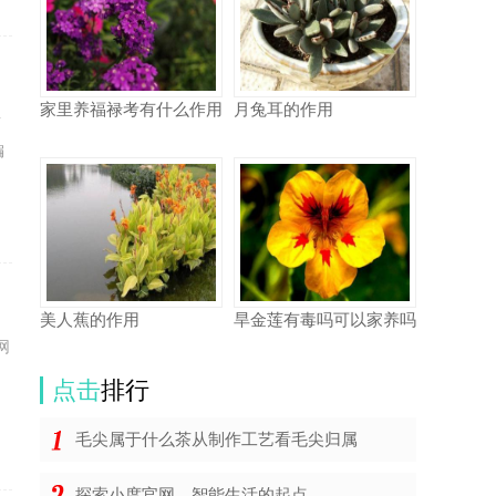
家里养福禄考有什么作用
月兔耳的作用
者
编
美人蕉的作用
旱金莲有毒吗可以家养吗
网
点击
排行
毛尖属于什么茶从制作工艺看毛尖归属
探索小度官网，智能生活的起点