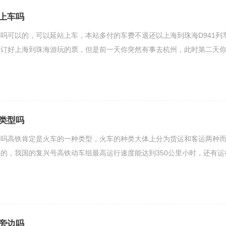
上车吗
吗可以的，可以延站上车，本站多付的车费不退还以上海到珠海D941列
前订好上海到珠海游玩的票，但是前一天你突然有事去杭州，此时第二天
类型吗
型吗高铁肯定是火车的一种类型，火车的种类大体上分为货运和客运两种
的，我国的复兴号高铁动车组最高运行速度能达到350公里小时，还有运
旁边吗