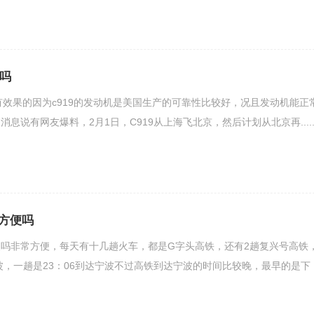
果吗
吗有效果的因为c919的发动机是美国生产的可靠性比较好，况且发动机能正
息说有网友爆料，2月1日，C919从上海飞北京，然后计划从北京再....
方便吗
吗非常方便，每天有十几趟火车，都是G字头高铁，还有2趟复兴号高铁
宁波，一趟是23：06到达宁波不过高铁到达宁波的时间比较晚，最早的是下