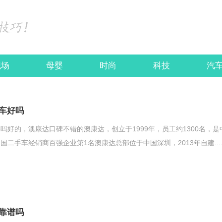
职场
母婴
时尚
科技
汽
车好吗
吗好的，澳康达口碑不错的澳康达，创立于1999年，员工约1300名，是
二手车经销商百强企业第1名澳康达总部位于中国深圳，2013年自建....
靠谱吗