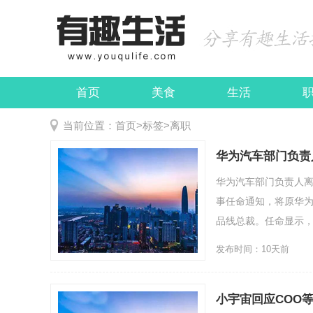
首页
美食
生活
娱乐
民俗
当前位置：
首页
>
标签
>
离职
华为汽车部门负责
华为汽车部门负责人离
事任命通知，将原华为
品线总裁。任命显示，余承
发布时间：10天前
小宇宙回应COO