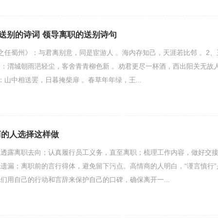
送别的诗词 领导离职的送别诗句
之任蜀州》：与君离别意，同是宦游人 。海内存知己，天涯若比邻 。2、
：渭城朝雨浥轻尘，客舍青青柳色新 。劝君更尽一杯酒，西出阳关无故
：山中相送罢，日暮掩柴扉 。春草年年绿，王...
商的人选择这样做
不透露离职去向；认真履行员工义务，直至离职；梳理工作内容，做好交
遗漏；离职前的言行得体，避免留下污点。高情商的人明白，“谨言慎行”
们用自己的行动和言辞来保护自己的口碑，确保离开一...