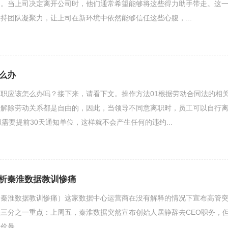
用。当上司决定离开公司时，他们通常希望能够将这些得力助手带走。这
持团队凝聚力，让上司在新环境中依然能够信任这些心腹，...
么办
职应该怎么办吗？接下来，请看下文。操作方法01根据劳动合同法的相
和解除劳动关系都是自由的，因此，当领导不同意离职时，员工可以自行
需要提前30天通知单位，这样就不会产生任何的违约...
析秦淮数据教训惨痛
（秦淮数据教训惨痛）这家数据中心运营商在没有解释的情况下宣布高管
三分之一重点：上周五，秦淮数据突然宣布创始人居静辞去CEO职务，
.....