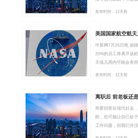
发布时间：12天前
美国国家航空航天
中新网7月26日电 据
20%的员工将离开该
天或几周内可能会有所变
发布时间：12天前
离职后 前老板还
简要回答在现代社会
助，也可能让自己处
工作问题，但我们并没
发布时间：12天前