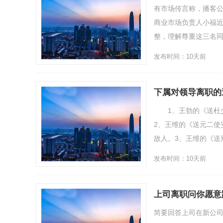
有市场传言称，播客公
商业市场负责人小福
整，理解尊重这三名同
发布时间：10天前
下属对领导离职的
1、王勃的《送杜少
2、王维的《送元二使
故人。3、王维的《送
发布时间：10天前
上司离职问你愿意
简要回答上司在新公