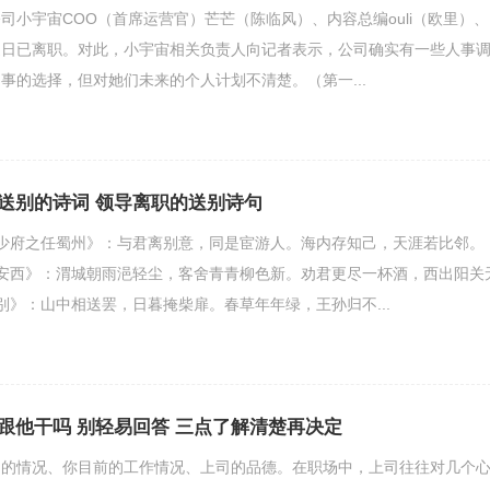
司小宇宙COO（首席运营官）芒芒（陈临风）、内容总编ouli（欧里）、
近日已离职。对此，小宇宙相关负责人向记者表示，公司确实有一些人事
事的选择，但对她们未来的个人计划不清楚。（第一...
送别的诗词 领导离职的送别诗句
府之任蜀州》：与君离别意，同是宦游人。海内存知己，天涯若比邻。
安西》：渭城朝雨浥轻尘，客舍青青柳色新。劝君更尽一杯酒，西出阳关
别》：山中相送罢，日暮掩柴扉。春草年年绿，王孙归不...
跟他干吗 别轻易回答 三点了解清楚再决定
司的情况、你目前的工作情况、上司的品德。在职场中，上司往往对几个