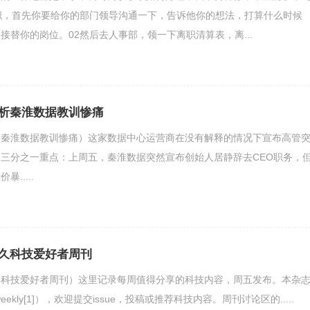
职，首先你要给你的部门领导沟通一下，告诉他你的想法，打算什么时候
接替你的岗位。02然后去人事部，领一下离职清算表，离...
析秦淮数据教训惨痛
（秦淮数据教训惨痛）这家数据中心运营商在没有解释的情况下宣布高管
三分之一重点：上周五，秦淮数据突然宣布创始人居静辞去CEO职务，
.....
久科技爱好者周刊
（科技爱好者周刊）这里记录每周值得分享的科技内容，周五发布。本杂
yfweekly[1]），欢迎提交issue，投稿或推荐科技内容。周刊讨论区的.....