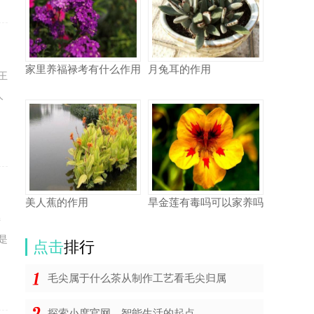
家里养福禄考有什么作用
月兔耳的作用
王
人
美人蕉的作用
旱金莲有毒吗可以家养吗
接
是
点击
排行
毛尖属于什么茶从制作工艺看毛尖归属
探索小度官网，智能生活的起点