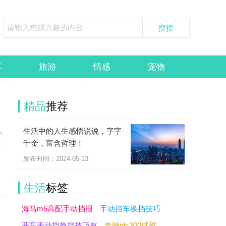
车
旅游
情感
宠物
精品
推荐
生活中的人生感悟说说，字字
人
千金，富含哲理！
产
发布时间：2024-05-13
生活
标签
海马m5高配手动挡报
手动挡车换挡技巧
开车手动挡换挡技巧有
奔驰glc300试驾