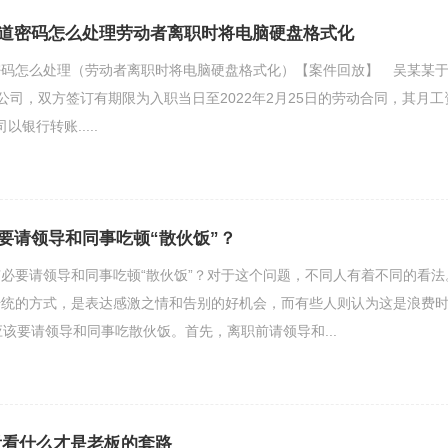
道密码怎么处理劳动者离职时将电脑硬盘格式化
密码怎么处理（劳动者离职时将电脑硬盘格式化）【案件回放】 吴某某
职Y公司，双方签订有期限为入职当日至2022年2月25日的劳动合同，其月工
以银行转账.....
要请领导和同事吃顿“散伙饭”？
必要请领导和同事吃顿“散伙饭”？对于这个问题，不同人有着不同的看法
传统的方式，是表达感激之情和告别的好机会，而有些人则认为这是浪费
应该要请领导和同事吃散伙饭。首先，离职前请领导和...
看看什么才是老板的套路