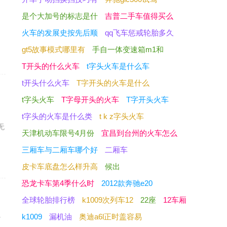
是个大加号的标志是什
吉普二手车值得买么
调
火车的发展史按先后顺
qq飞车惩戒轮胎多久
gt5故事模式哪里有
手自一体变速箱m1和
T开头的什么火车
t字头火车是什么车
t开头什么火车
T字开头的火车是什么
t字头火车
T字母开头的火车
T字开头火车
t字头的火车是什么类
t k z字头火车
无
天津机动车限号4月份
宜昌到台州的火车怎么
三厢车与二厢车哪个好
二厢车
皮卡车底盘怎么样升高
候出
恐龙卡车第4季什么时
2012款奔驰e20
全球轮胎排行榜
k1009次列车12
22座
12车厢
心
k1009
漏机油
奥迪a6l正时盖容易