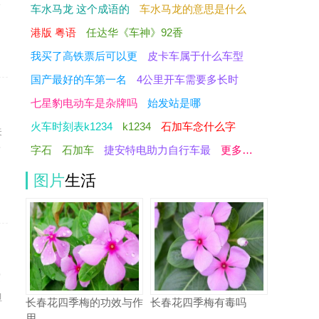
一
车水马龙 这个成语的
车水马龙的意思是什么
港版 粤语
任达华《车神》92香
我买了高铁票后可以更
皮卡车属于什么车型
国产最好的车第一名
4公里开车需要多长时
七星豹电动车是杂牌吗
始发站是哪
火车时刻表k1234
k1234
石加车念什么字
关
字石
石加车
捷安特电助力自行车最
更多…
离
图片
生活
突
但
长春花四季梅的功效与作
长春花四季梅有毒吗
用