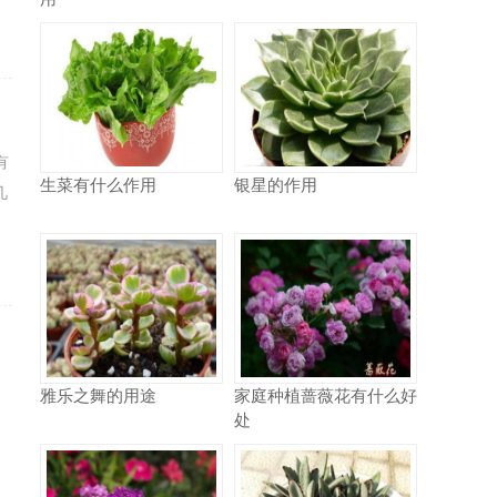
有
生菜有什么作用
银星的作用
几
雅乐之舞的用途
家庭种植蔷薇花有什么好
处
到