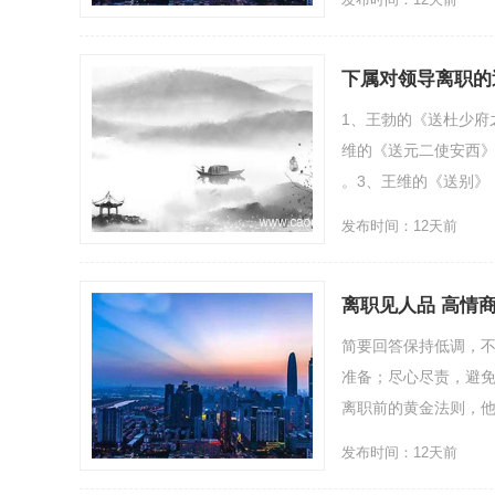
下属对领导离职的
1、王勃的《送杜少府
维的《送元二使安西》
。3、王维的《送别》
发布时间：12天前
离职见人品 高情
简要回答保持低调，
准备；尽心尽责，避免
离职前的黄金法则，他
发布时间：12天前