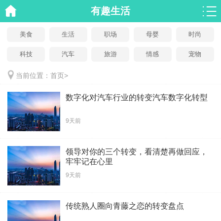
有趣生活
美食
生活
职场
母婴
时尚
科技
汽车
旅游
情感
宠物
当前位置：
首页
>
数字化对汽车行业的转变汽车数字化转型
9天前
领导对你的三个转变，看清楚再做回应，
牢牢记在心里
9天前
传统熟人圈向青藤之恋的转变盘点